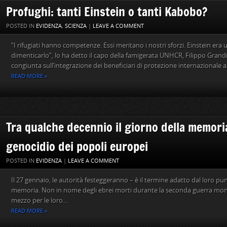
Profughi: tanti Einstein o tanti Kabobo?
POSTED IN
EVIDENZA
,
SCIENZA
|
LEAVE A COMMENT
“I rifugiati hanno competenze. Essi meritano i nostri sforzi. Einstein er
dimenticarlo”, lo ha detto il capo della famigerata UNHCR, Filippo Gran
congiunta sull’integrazione dei beneficiari di protezione internazionale a
READ MORE »
Tra qualche decennio il giorno della memoria
genocidio dei popoli europei
POSTED IN
EVIDENZA
|
LEAVE A COMMENT
Il 27 gennaio, le autorità festeggeranno – è il termine adatto dal loro punt
memoria. Non in nome degli ebrei morti durante la seconda guerra mondi
mezzo per le loro...
READ MORE »