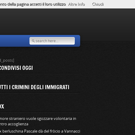
o della pagina accetti il loro utilizzo
Altre Info
Chiudi
d_posts]
CONDIVISI OGGI
TTI I CRIMINI DEGLI IMMIGRATI
OX
nore straniero vuole sgozzare volontaria in
ntro accoglienza
ex berluschina Pascale dà del fròcio a Vannacci