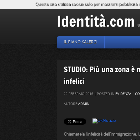
Questo sito utilizza cookie solo per mostrarti pubblicità i
Identità.com
N
IL PIANO KALERGI
STUDIO: Più una zona è m
infelici
22 FEBBRAIO 2016 | POSTED IN
EVIDENZA
|
CO
AUTORE:
ADMIN
Chiamatela l’infelicità dell’immigrazione
. 