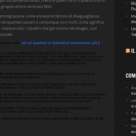
 più socialmente isolati, mentre quelli che si trasferiscono in
Ma
ruppo etnico sono più felici.
l’
e l’immigrazione come ennesimo fattore di diseguaglianza
In
do
i nei quartieri poveri o comunque non ricchi, il che significa
 colpisce solo i cittadini che già vivono nel disagio, così
Un
sociale.
‘it
 l’acqua calda:
più un quartiere si ‘diversifica’ etnicamente, più il
I
 la società multietnica per eccellenza, ma con la ‘diversificazione’
asione di replicare i loro studi qui. Con una differenza: negli Usa ci sono
 e ‘riaggregarsi’ più in là, ritrovando la felicità perduta, in Europa, a
o due alternative: vivere infelici o una guerra di liberazione.
lla Cathie Marsh Institute for Social Research at the University di
COM
8 anni più di 10.000 persone.
n molti paesi europei, la ricerca che suggerisce che diversità etnica
ra allarme”. Inizia in modo schietto lo studio.
Au
ita
 ha dichiarato: “Ci sono state diverse ‘ipotesi’sul fatto che la crescente
e dei residenti. Il nostro studio lo conferma, le persone riferiscono di
ve
etnicamente diverse’ in quartieri dove vivono persone come loro”.
si
disse Platone. E non si capisce perché negare un’evidenza tale o
’è a volere vivere con i propri simili? Nessuno.
V
e imporre la diversità, perché questo genera dis-ordine e scontro. E alla
da
Ne
eu