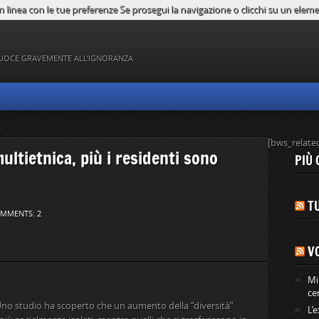
n linea con le tue preferenze Se prosegui la navigazione o clicchi su un element
UOCE GRAVEMENTE ALL'IGNORANZA
[bws_relate
ultietnica, più i residenti sono
PIÙ 
TU
MMENTS: 2
V
Mi
ce
Uno studio ha scoperto che un aumento della “diversità”
L’