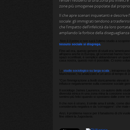
rende i residenti di una zona più infelici e
zone più omogenee popolate dal proprio g
Il che apre scenari inquietanti e descriv
sociale: gli immigrati tendono a trasferirs
che l’impatto dell’infelicità da loro portata
ampliando la forbice della diseguaglianza 
Non è il primo e non sarà l’ultimo studio a scoprire
tessuto sociale si disgrega.
Fino ad ora, questo genere di studi era ‘americano’,
all’opera anche in Europa, gli scienziati hanno l’occ
spazi sconfinati, è semplice abbandonare un quartiere
casa nostra, questo non è possibile. Ci sono soltant
Lo
studio sociologico su larga scala
, intrapreso da
Manchester, ha analizzato in un arco di tempo di 1
“Con l’immigrazione a livelli storicamente elevati i
influisce negativamente sulla coesione sociale gene
Il sociologo James Laurence, co-autore dello studio,
diversità etnica in una zona mina la coesione social
sentirsi più felici quando si spostano dalle zone ‘
Il che non è strano, il simile ama il simile, come 
considerarla negativa e da ‘correggere’: che male c
Anzi, il problema nasce per il fanatismo di chi vuol
fine ottieni la Jugoslavia.