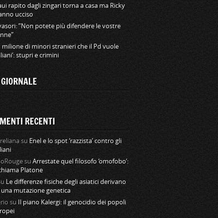
ui rapito dagli zingari torna a casa ma Ricky
hanno ucciso
vasori: ”Non potete più difendere le vostre
nne”
 milione di minori stranieri che il Pd vuole
aliani’: stupri e crimini
L GIORNALE
MENTI RECENTI
reliana
su
Enel e lo spot ‘razzista’ contro gli
liani
loRouge
su
Arrestate quel filosofo ‘omofobo’:
 chiama Platone
su
Le differenze fisiche degli asiatici derivano
 una mutazione genetica
rio
su
Il piano Kalergi: il genocidio dei popoli
ropei