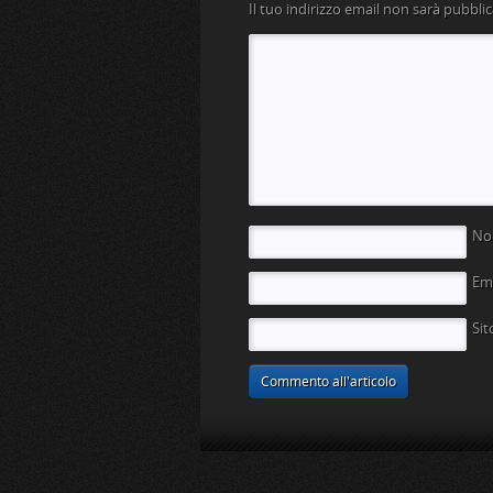
Il tuo indirizzo email non sarà pubblic
N
Em
Si