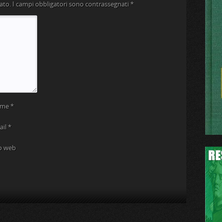
ato.
I campi obbligatori sono contrassegnati
*
ome
*
ail
*
to web