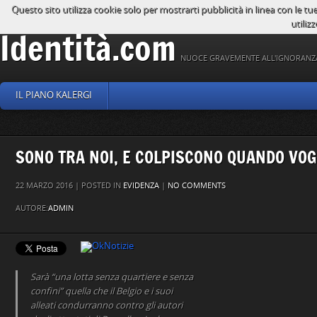
Questo sito utilizza cookie solo per mostrarti pubblicità in linea con le tu
utilizz
Identità.com
NUOCE GRAVEMENTE ALL'IGNORANZ
IL PIANO KALERGI
SONO TRA NOI, E COLPISCONO QUANDO VO
22 MARZO 2016 | POSTED IN
EVIDENZA
|
NO COMMENTS
AUTORE:
ADMIN
Sarà “una lotta senza quartiere e senza
confini” quella che il Belgio e i suoi
alleati condurranno contro gli autori