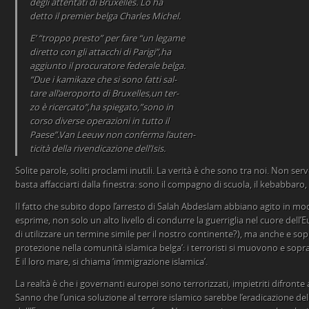
degli attentati di Bruxelles. Lo ha
detto il premier belga Charles Michel.
E’ “troppo presto” per fare “un legame
diretto con gli attacchi di Parigi”,ha
aggiunto il procuratore federale belga.
“Due i kamikaze che si sono fatti sal-
tare all’aeroporto di Bruxelles,un ter-
zo è ricercato”,ha spiegato,”sono in
corso diverse operazioni in tutto il
Paese”.Van Leeuw non conferma l’auten-
ticità della rivendicazione dell’Isis.
Solite parole, soliti proclami inutili. La verità è che sono tra noi. Non ser
basta affacciarti dalla finestra: sono il compagno di scuola, il kebabbaro, i
Il fatto che subito dopo l’arresto di Salah Abdeslam abbiano agito in mo
esprime, non solo un alto livello di condurre la guerriglia nel cuore dell
di utilizzare un termine simile per il nostro continente?), ma anche e sopr
protezione nella comunità islamica belga’: i terroristi si muovono e sopr
E il loro mare, si chiama ‘immigrazione islamica’.
La realtà è che i governanti europei sono terrorizzati, impietriti difront
Sanno che l’unica soluzione al terrore islamico sarebbe l’eradicazione de