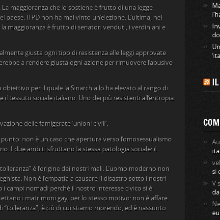
Ma
. La maggioranza che lo sostiene è frutto di una legge
l’
el paese. Il PD non ha mai vinto un’elezione. L’ultima, nel
In
 la maggioranza è frutto di senatori venduti, i verdiniani e
do
Un
mente giusta ogni tipo di resistenza alle leggi approvate
‘it
rebbe a rendere giusta ogni azione per rimuovere l’abusivo
I
obiettivo per il quale la Sinarchia lo ha elevato al rango di
il tessuto sociale italiano. Uno dei più resistenti all’entropia
COM
zione delle famigerate ‘unioni civili’.
n punto: non è un caso che apertura verso l’omosessualismo
Au
o. I due ambiti sfruttano la stessa patologia sociale: il
ita
ve
“tolleranza” è l’origine dei nostri mali. L’uomo moderno non
si
ghista. Non è l’empatia a causare il disastro sotto i nostri
V
o i campi nomadi perché il nostro interesse civico si è
da
ccettano i matrimoni gay, per lo stesso motivo: non è affare
Ne
 “tolleranza”, è ciò di cui stiamo morendo, ed è riassunto
eu