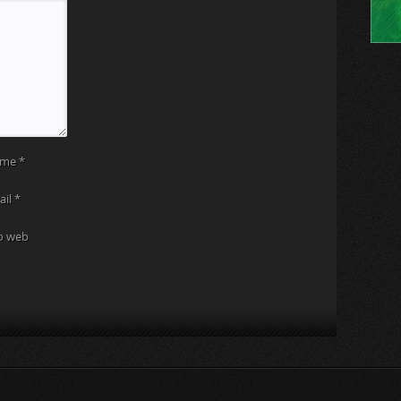
ome
*
ail
*
to web