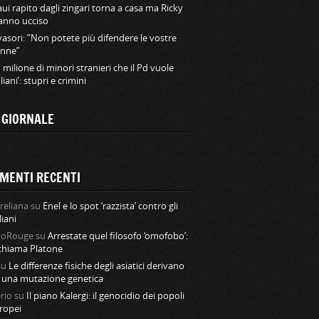
ui rapito dagli zingari torna a casa ma Ricky
hanno ucciso
vasori: ”Non potete più difendere le vostre
nne”
 milione di minori stranieri che il Pd vuole
aliani’: stupri e crimini
L GIORNALE
MENTI RECENTI
reliana
su
Enel e lo spot ‘razzista’ contro gli
liani
loRouge
su
Arrestate quel filosofo ‘omofobo’:
 chiama Platone
su
Le differenze fisiche degli asiatici derivano
 una mutazione genetica
rio
su
Il piano Kalergi: il genocidio dei popoli
ropei