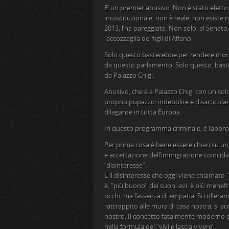
E’ un premier abusivo. Non è stato eletto
incostituzionale, non è reale: non esiste n
2013, l’ha pareggiata. Non solo: al Senato,
l’accozzaglia dei figli di Alfano.
Solo questo basterebbe per rendere moral
da questo parlamento. Solo questo. baste
da Palazzo Chigi.
Abusivo, che è a Palazzo Chigi con un solo 
proprio pupazzo: indebolire e disarticolare 
dilagante in tutta Europa.
In questo programma criminale, è l’approva
Per prima cosa è bene essere chiari su u
e accettazione dell’immigrazione coincidan
“disinteresse”.
E il disinteresse che oggi viene chiamato 
è, “più buono” dei suoni avi: è più menefre
occhi, ma l’assenza di empatia. Si tolleran
rattrappito alle mura di casa nostra; si a
nostro. Il concetto fatalmente moderno di
nella formula del “vivi e lascia vivere”.