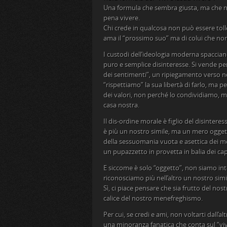
Una formula che sembra giusta, ma che nas
pena vivere.
Chi crede in qualcosa non può essere toller
ama il “prossimo suo” ma di colui che non 
I custodi dell’ideologia moderna spacciano
puro e semplice disinteresse. Si vende per
dei sentimenti”, un ripiegamento verso noi
“rispettiamo” la sua libertà di farlo, ma p
dei valori, non perché lo condividiamo, 
casa nostra.
Il dis-ordine morale è figlio del disinteres
è più un nostro simile, ma un mero oggetto
della sessuomania vuota e asettica dei me
un pupazzetto in provetta in balia dei cap
E siccome è solo “oggetto”, non siamo int
riconosciamo più nell’altro un nostro sim
Sì, ci piace pensare che sia frutto del nost
calice del nostro menefreghismo.
Per cui, se credi e ami, non voltarti dall’a
una minoranza fanatica che conta sul “vivi