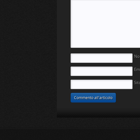
N
Em
Si