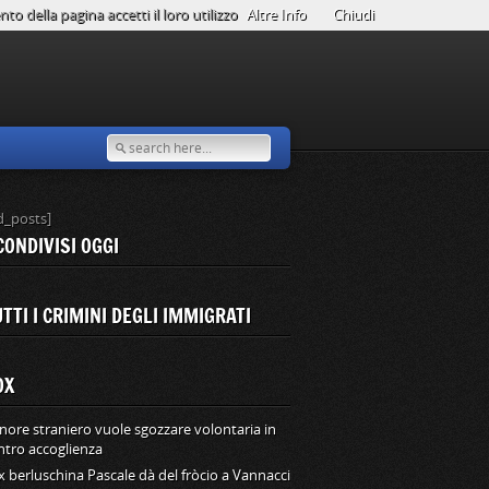
o della pagina accetti il loro utilizzo
Altre Info
Chiudi
d_posts]
CONDIVISI OGGI
TTI I CRIMINI DEGLI IMMIGRATI
OX
nore straniero vuole sgozzare volontaria in
ntro accoglienza
ex berluschina Pascale dà del fròcio a Vannacci