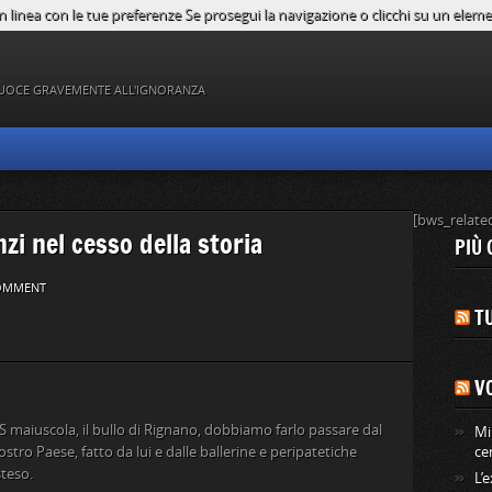
n linea con le tue preferenze Se prosegui la navigazione o clicchi su un element
UOCE GRAVEMENTE ALL'IGNORANZA
[bws_relate
zi nel cesso della storia
PIÙ 
OMMENT
TU
V
 S maiuscola, il bullo di Rignano, dobbiamo farlo passare dal
Mi
ostro Paese, fatto da lui e dalle ballerine e peripatetiche
ce
steso.
L’