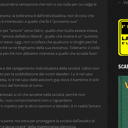
Vi
conde la sensazione che non vi sia nulla per cui valga la
ante, la tolleranza è dell’individualista, non di colui che
è interessato a quello che fa il “prossimo suo”.
 per “amore” verso l’altro, quello che risulta essere invece,
 “amore dell’altrui libertà”, quello che invece è un “autismo
 stessi: oggi, non si tollera che qualcuno si droghi perché
erché ce ne freghiamo della sua esistenza. Tolleriamo il crollo
ma perché non abbiamo interesse a quello che accade fuori
SCAR
se e del ripiegamento individualista della società. L’altro non
 per la soddisfazione dei nostri desideri. Lo è nel caso
dia, lo è nel caso delle adozioni gay dove il bambino è solo
ricci del Vendola di turno.
eressati a ciò che avviene nella società: perché non
ile, i suoi comportamenti non ci riguardano.
ro rispetto per le altrui opinioni e desideri, è in realtà l’amaro
ltra parte; ma lotta per proteggere la società dall’assalto di
 e lascia vivere” della maggioranza silenziosa.