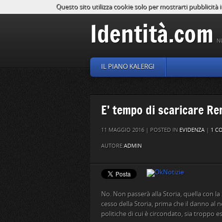
Questo sito utilizza cookie solo per mostrarti pubblicità i
Identità.com
N
IL PIANO KALERGI
E’ tempo di scaricare Ren
11 MAGGIO 2016 | POSTED IN
EVIDENZA
|
1 C
AUTORE:
ADMIN
No. Non passerà alla Storia, quella con la
cesso della Storia, prima che il danno al n
politiche di cui è circondato, sia troppo e