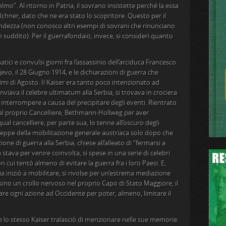
lmo”. Al ritorno in Patria, il sovrano insistette perché la essa
lchner, dato che ne era stato lo scopritore. Questo per il
dezza (non conosco altri esempi di sovrani che rinunciano
 suddito). Per il guerrafondaio, invece, si consideri quanto
tici e convulsi giorni fra l’assassinio dell’arciduca Francesco
vo, il 28 Giugno 1914, e le dichiarazioni di guerra che
rimi di Agosto. Il Kaiser era tanto poco intenzionato ad
inviava il celebre ultimatum alla Serbia, si trovava in crociera
 interrompere a causa del precipitare degli eventi. Rientrato
 al proprio Cancelliere, Bethmann-Hollweg per aver
 qual cancelliere, per parte sua, lo tenne all’oscuro degli
seppe della mobilitazione generale austriaca solo dopo che
ione di guerra alla Serbia, chiese all’alleato di “fermarsi a
stava per venire coinvolta, si spese in una serie di celebri
 cui tentò almeno di evitare la guerra fra i loro Paesi. E,
 iniziò a mobilitare, si rivolse per un’estrema mediazione
sino un crollo nervoso nel proprio Capo di Stato Maggiore, il
e ogni azione ad Occidente per poter, almeno, limitare il
e lo stesso Kaiser tralasciò di menzionare nelle sue memorie: