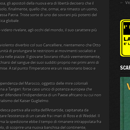
Vi
a, gli apostoli della nuova era di libertà decisero che il
 solo, finalmente, quello che, ormai, era rimasto un uomo,
essa Patria. Triste sorte di uno dei sovrani più potenti del
ica globale.
 videro rivelare, agli occhi del mondo, il suo carattere più
n violento diverbio col suo Cancelliere, nientemeno che Otto
nità di prolungare le restrizioni ai movimenti socialisti e
orza nelle piazze. Il giovane Sovrano rifiutò veementemente,
arsi del sangue dei suoi sudditi proprio nei primi anni di
SCAR
ise. A tal punto l’Imperatore era un reazionario bieco e
ndipendenza del Marocco, oggetto delle mire coloniali
sona a Tangeri: forse caso unico di potenza europea che
 per difendere l’indipendenza di un Paese africano su cui non
alismo del Kaiser Guglielmo.
esca partiva alla volta dell’Antartide, capitanata da
are l’esistenza di un canale fra i mari di Ross e di Weddel. Il
 ma la spedizione ebbe il tempo di rimanere intrappolata fra
sgelo, di scoprire una nuova banchisa del continente,