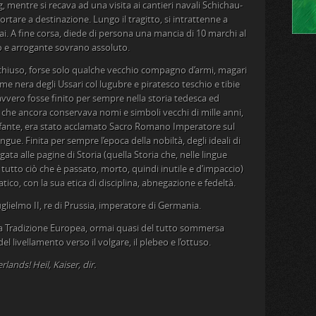
g, mentre si recava ad una visita ai cantieri navali Schichau-
rtare a destinazione. Lungo il tragitto, si intrattenne a
ai. A fine corsa, diede di persona una mancia di 10 marchi al
o e arrogante sovrano assoluto.
e chiuso, forse solo qualche vecchio compagno d’armi, magari
e nera degli Ussari col lugubre e piratesco teschio e tibie
vvero fosse finito per sempre nella storia tedesca ed
o che ancora conservava nomi e simboli vecchi di mille anni,
nfante, era stato acclamato Sacro Romano Imperatore sul
gue. Finita per sempre l’epoca della nobiltà, degli ideali di
egata alle pagine di Storia (quella Storia che, nelle lingue
tutto ciò che è passato, morto, quindi inutile e d’impaccio)
atico, con la sua etica di disciplina, abnegazione e fedeltà.
glielmo II, re di Prussia, imperatore di Germania.
lla Tradizione Europea, ormai quasi del tutto sommersa
l livellamento verso il volgare, il plebeo e l’ottuso.
lands! Heil, Kaiser, dir.