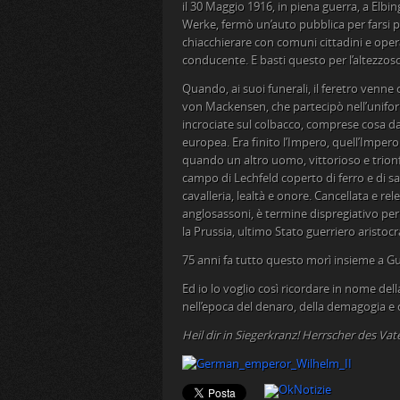
il 30 Maggio 1916, in piena guerra, a Elbin
Werke, fermò un’auto pubblica per farsi po
chiacchierare con comuni cittadini e oper
conducente. E basti questo per l’altezzos
Quando, ai suoi funerali, il feretro venn
von Mackensen, che partecipò nell’uniform
incrociate sul colbacco, comprese cosa da
europea. Era finito l’Impero, quell’Imper
quando un altro uomo, vittorioso e trio
campo di Lechfeld coperto di ferro e di san
cavalleria, lealtà e onore. Cancellata e rel
anglosassoni, è termine dispregiativo per 
la Prussia, ultimo Stato guerriero aristocr
75 anni fa tutto questo morì insieme a Gu
Ed io lo voglio così ricordare in nome de
nell’epoca del denaro, della demagogia e de
Heil dir in Siegerkranz! Herrscher des Vater