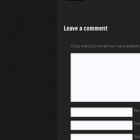
Leave a comment
Il tuo indirizzo email non sarà pubblic
N
Em
Si