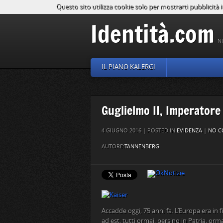
Questo sito utilizza cookie solo per mostrarti pubblicità i
Identità.com
N
IL PIANO KALERGI
Guglielmo II, Imperatore
4 GIUGNO 2016 | POSTED IN
EVIDENZA
|
NO C
AUTORE:
TANNENBERG
Accadde oggi, 75 anni fa. L’Europa era in
ad est, tutti ormai, persino in Patria, orm