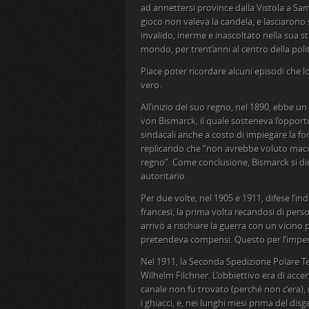
ad annettersi province dalla Vistola a Samo
gioco non valeva la candela, e lasciarono
invalido, inerme e inascoltato nella sua st
mondo, per trent’anni al centro della polit
Piace poter ricordare alcuni episodi che lo
vero.
All’inizio del suo regno, nel 1890, ebbe u
von Bismarck, il quale sosteneva l’opportu
sindacali anche a costo di impiegare la f
replicando che “non avrebbe voluto macchi
regno”. Come conclusione, Bismarck si dim
autoritario.
Per due volte, nel 1905 e 1911, difese l’i
francesi, la prima volta recandosi di per
arrivò a rischiare la guerra con un vicino
pretendeva compensi. Questo per l’imperi
Nel 1911, la Seconda Spedizione Polare Ted
Wilhelm Filchner. L’obbiettivo era di accert
canale non fu trovato (perché non c’era),
i ghiacci, e, nei lunghi mesi prima del di