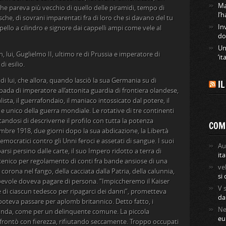
Ma
che pareva più vecchio di quello delle piramidi, tempo di
l’
pesche, di sovrani imparentati fra di loro che si davano del tu
In
ppello a cilindro e signore dai cappelli ampi come vele al
do
Un
lui, Guglielmo II, ultimo re di Prussia e imperatore di
‘it
i esilio.
di lui, che allora, quando lasciò la sua Germania su di
I
da di imperatore all’attonita guardia di frontiera olandese,
sta, il guerrafondaio, il maniaco intossicato dal potere, il
 e unico della guerra mondiale. Le rotative di tre continenti
tandosi di descriverne il profilo con tutta la potenza
COM
embre 1918, due giorni dopo la sua abdicazione, la Libertà
emocratici contro gli Unni feroci e assetati di sangue. I suoi
Au
arsi persino dalle carte, il suo Impero ridotto a terra di
ita
coscenico per regolamento di conti fra bande ansiose di una
ve
orona nel fango, della cacciata dalla Patria, della calunnia,
si
olpevole doveva pagare di persona. “Impiccheremo il Kaiser
V
 di ciascun tedesco per ripagarci dei danni”, prometteva
da
 poteva passare per aplomb britannico. Detto fatto, i
Ne
’Olanda, come per un delinquente comune. La piccola
eu
ffrontò con fierezza, rifiutando seccamente. Troppo occupati