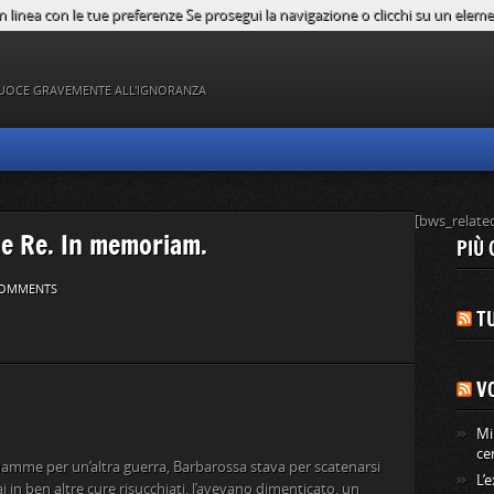
n linea con le tue preferenze Se prosegui la navigazione o clicchi su un element
UOCE GRAVEMENTE ALL'IGNORANZA
[bws_relate
 e Re. In memoriam.
PIÙ 
OMMENTS
TU
V
Mi
ce
 fiamme per un’altra guerra, Barbarossa stava per scatenarsi
L’
ai in ben altre cure risucchiati, l’avevano dimenticato, un