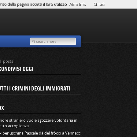
o della pagina accetti il loro utilizzo
Altre Info
Chiudi
d_posts]
CONDIVISI OGGI
TTI I CRIMINI DEGLI IMMIGRATI
OX
nore straniero vuole sgozzare volontaria in
ntro accoglienza
ex berluschina Pascale dà del fròcio a Vannacci