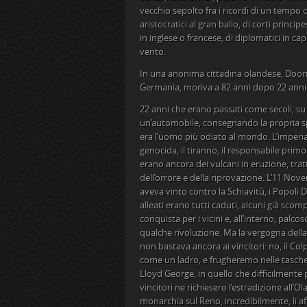
vecchio sepolto fra i ricordi di un tempo 
aristocratici al gran ballo, di corti princi
in inglese o francese, di diplomatici in ca
vento.
In una anonima cittadina olandese, Doorn, 
Germania, moriva a 82 anni dopo 22 anni d
22 anni che erano passati come secoli, su 
un’automobile, consegnando la propria spa
era l’uomo più odiato al mondo. L’imperiali
genocida, il tiranno, il responsabile primo
erano ancora dei vulcani in eruzione, trat
dell’orrore e della riprovazione. L’11 Nov
aveva vinto contro la Schiavitù, i Popoli D
alleati erano tutti caduti, alcuni già scomp
conquista per i vicini e, all’interno, pal
qualche rivoluzione. Ma la vergogna della c
non bastava ancora ai vincitori: no, il C
come un ladro, e frugheremo nelle tasche
Lloyd George, in quello che difficilmente
vincitori ne richiesero l’estradizione all
monarchia sul Reno, incredibilmente, li a