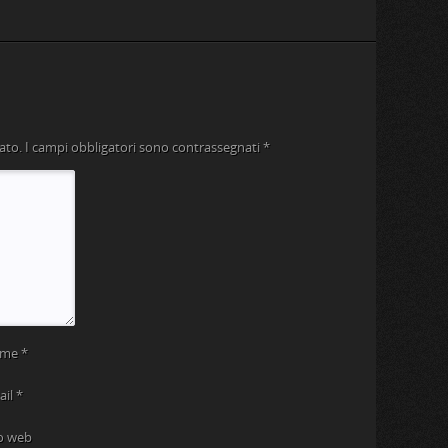
ato.
I campi obbligatori sono contrassegnati
*
ome
*
ail
*
to web