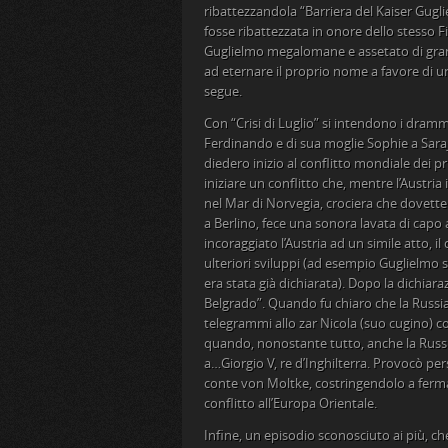
ribattezzandola “Barriera del Kaiser Guglie
fosse ribattezzata in onore dello stesso Fi
Guglielmo megalomane e assetato di gran
ad eternare il proprio nome a favore di un
segue.
Con “Crisi di Luglio” si intendono i dramma
Ferdinando e di sua moglie Sophie a Saraje
diedero inizio al conflitto mondiale dei p
iniziare un conflitto che, mentre l’Austria 
nel Mar di Norvegia, crociera che dovette
a Berlino, fece una sonora lavata di capo
incoraggiato l’Austria ad un simile atto, il
ulteriori sviluppi (ad esempio Guglielmo 
era stata già dichiarata). Dopo la dichiaraz
Belgrado”. Quando fu chiaro che la Russia 
telegrammi allo zar Nicola (suo cugino) con
quando, nonostante tutto, anche la Russia
a…Giorgio V, re d’Inghilterra. Provocò per
conte von Moltke, costringendolo a fermar
conflitto all’Europa Orientale.
Infine, un episodio sconosciuto ai più, ch