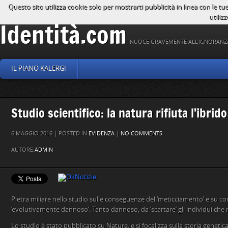
Questo sito utilizza cookie solo per mostrarti pubblicità in linea con le tu
utilizz
Identità.com
NUOCE GRAVEMENTE ALL'IGNORANZ
IL PIANO KALERGI
Studio scientifico: la natura rifiuta l’ibrido
6 MAGGIO 2016 | POSTED IN
EVIDENZA
|
NO COMMENTS
AUTORE:
ADMIN
Pietra miliare nello studio sulle conseguenze del ‘meticciamento’ e su c
‘evolutivamente dannoso’. Tanto dannoso, da ‘scartare’ gli individui che n
Lo studio è stato pubblicato su Nature, e si focalizza sulla storia genetic