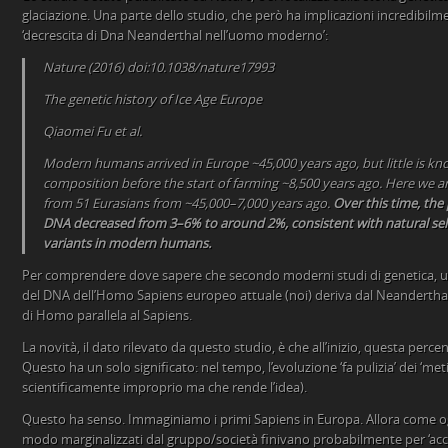
glaciazione. Una parte dello studio, che però ha implicazioni incredibilme
‘decrescita di Dna Neanderthal nell’uomo moderno’:
Nature (2016) doi:10.1038/nature17993
The genetic history of Ice Age Europe
Qiaomei Fu et al.
Modern humans arrived in Europe ~45,000 years ago, but little is kn
composition before the start of farming ~8,500 years ago. Here we
from 51 Eurasians from ~45,000–7,000 years ago.
Over this time, the
DNA decreased from 3–6% to around 2%, consistent with natural sel
variants in modern humans.
Per comprendere dove sapere che secondo moderni studi di genetica, u
del DNA dell’Homo Sapiens europeo attuale (noi) deriva dal Neanderthal
di Homo parallela al Sapiens.
La novità, il dato rilevato da questo studio, è che all’inizio, questa percent
Questo ha un solo significato: nel tempo, l’evoluzione ‘fa pulizia’ dei ‘met
scientificamente improprio ma che rende l’idea).
Questo ha senso. Immaginiamo i primi Sapiens in Europa. Allora come oggi
modo marginalizzati dal gruppo/società finivano probabilmente per ‘acco