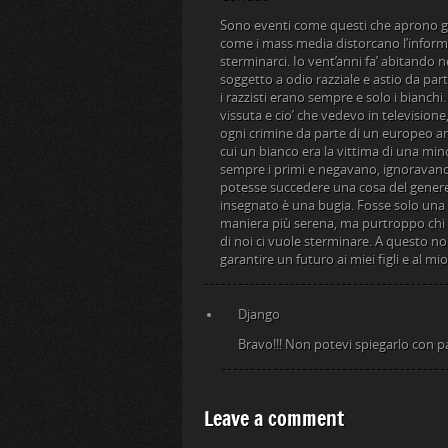
Sono eventi come questi che aprono gl
come i mass media distorcano l’informa
sterminarci. Io vent’anni fa’ abitando n
soggetto a odio razziale e astio da part
i razzisti erano sempre e solo i bianc
vissuta e cio’ che vedevo in television
ogni crimine da parte di un europeo a
cui un bianco era la vittima di una mi
sempre i primi e negavano, ignoravan
potesse succedere una cosa del genere 
insegnato è una bugia. Fosse solo una q
maniera più serena, ma purtroppo chi 
di noi ci vuole sterminare. A questo n
garantire un futuro ai miei figli e al mi
Django
Bravo!!! Non potevi spiegarlo con p
Leave a comment