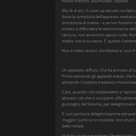
hanno mentito, dissimulato, coperto.
Ma c’è di più. Il cover-up attuato sui fatt
fosse la complicità dell’apparato mediatico
distrazione di massa – e se non fossimo nel
iniziato a diffondere le testimonianze delle
censura, non avremmo saputo nulla. Non 
media, non è successo. E’ questo il potere.
Non è infatti strano, che Merkel e i suoi f
Un apparato diffuso. Che ha provato di tu
Prima attivando gli apparati statali, che
attivando il sistema mediatico mainstrea
E poi, quando i siti indipendenti e ‘razzis
attivato i siti che si occupano ufficialment
guinzaglio del Sistema, per delegittimare 
E’ così partita la delegittimazione attraver
maggior parte sono molestie, non stupri, 
della notizia.
In Italia, questa marchetta l’hanno fatta i 