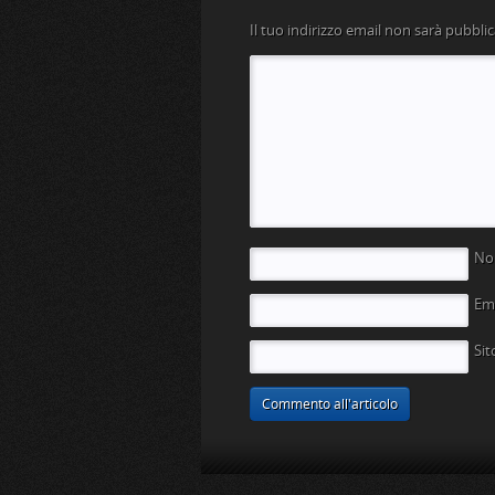
Il tuo indirizzo email non sarà pubblic
N
Em
Si