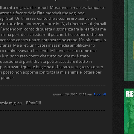
i occhi a migliaia di europei. Mostrano in maniera lampante
zione a favore delle Elite mondiali che vogliono
egli Stati Uniti mi resi conto che siccome ero bianco ero
e di tutte le minoranze, mentre in TV, al cinema e sui giornali
hi. Rendendomi conto di questa dissonanza tra la realtà da me
e, mi ha portato a chiedermi il perchè. E ho scoperto che per
mericano contro una minoranza ce ne erano 10 volte tanti in
noranza. Ma a reti unificate i mass media amplificavano
o o minimizzavano i secondi. Mi sono chiesto come mai
è mi sono reso conto che tutto cio’ che mi è stato
uestione di punti di vista potrei accettare il tutto in
porta avanti queste bugie ha dichiarato una guerra contro
on posso non appormi con tutta la mia anima e lottare per
o popolo.
gennaio 26, 2016 12:21 am
Rispondi
arole migliori… BRAVO!!!