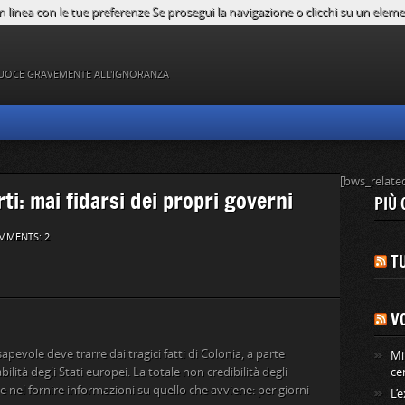
n linea con le tue preferenze Se prosegui la navigazione o clicchi su un element
UOCE GRAVEMENTE ALL'IGNORANZA
[bws_relate
rti: mai fidarsi dei propri governi
PIÙ 
MMENTS: 2
TU
V
apevole deve trarre dai tragici fatti di Colonia, a parte
Mi
abilità degli Stati europei. La totale non credibilità degli
ce
he nel fornire informazioni su quello che avviene: per giorni
L’