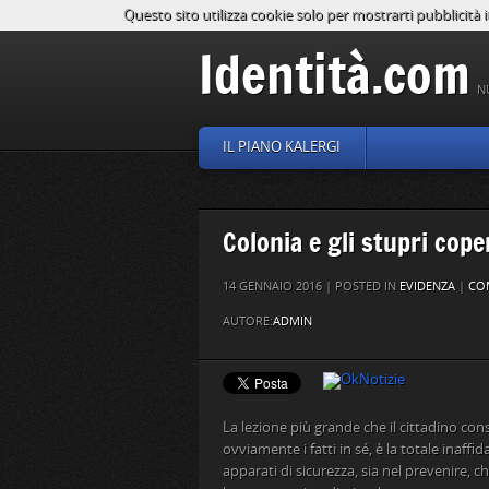
Questo sito utilizza cookie solo per mostrarti pubblicità i
Identità.com
N
IL PIANO KALERGI
Colonia e gli stupri cope
14 GENNAIO 2016 | POSTED IN
EVIDENZA
|
CO
AUTORE:
ADMIN
La lezione più grande che il cittadino cons
ovviamente i fatti in sé, è la totale inaffid
apparati di sicurezza, sia nel prevenire, c