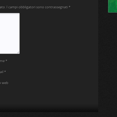
ato.
I campi obbligatori sono contrassegnati
*
ome
*
ail
*
to web