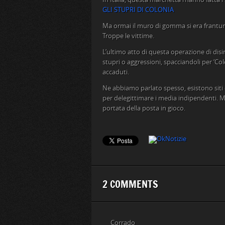
GLI STUPRI DI COLONIA
Ma ormai il muro di gomma si era frantumat
Troppe le vittime.
L’ultimo atto di questa operazione di disin
stupri o aggressioni, spacciandoli per ‘Co
accaduti.
Ne abbiamo parlato spesso, esistono siti 
per delegittimare i media indipendenti. Ma
portata della posta in gioco.
2 COMMENTS
Corrado