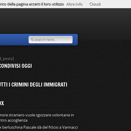
o della pagina accetti il loro utilizzo
Altre Info
Chiudi
d_posts]
CONDIVISI OGGI
TTI I CRIMINI DEGLI IMMIGRATI
OX
nore straniero vuole sgozzare volontaria in
ntro accoglienza
ex berluschina Pascale dà del fròcio a Vannacci