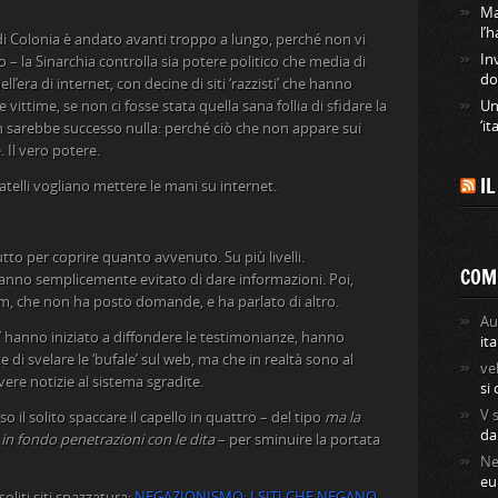
Ma
l’
i di Colonia è andato avanti troppo a lungo, perché non vi
In
 – la Sinarchia controlla sia potere politico che media di
do
l’era di internet, con decine di siti ‘razzisti’ che hanno
 vittime, se non ci fosse stata quella sana follia di sfidare la
Un
‘it
sarebbe successo nulla: perché ciò che non appare sui
 Il vero potere.
I
ratelli vogliano mettere le mani su internet.
tto per coprire quanto avvenuto. Su più livelli.
COM
 hanno semplicemente evitato di dare informazioni. Poi,
m, che non ha posto domande, e ha parlato di altro.
Au
ti’ hanno iniziato a diffondere le testimonianze, hanno
ita
e di svelare le ‘bufale’ sul web, ma che in realtà sono al
ve
vere notizie al sistema sgradite.
si
V
so il solito spaccare il capello in quattro – del tipo
ma la
da
in fondo penetrazioni con le dita
– per sminuire la portata
Ne
eu
soliti siti spazzatura:
NEGAZIONISMO: I SITI CHE NEGANO