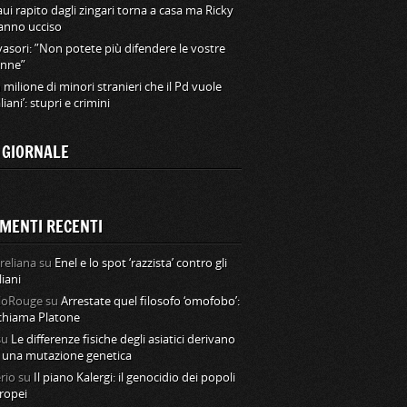
ui rapito dagli zingari torna a casa ma Ricky
hanno ucciso
vasori: ”Non potete più difendere le vostre
nne”
 milione di minori stranieri che il Pd vuole
aliani’: stupri e crimini
L GIORNALE
MENTI RECENTI
reliana
su
Enel e lo spot ‘razzista’ contro gli
liani
loRouge
su
Arrestate quel filosofo ‘omofobo’:
 chiama Platone
su
Le differenze fisiche degli asiatici derivano
 una mutazione genetica
rio
su
Il piano Kalergi: il genocidio dei popoli
ropei