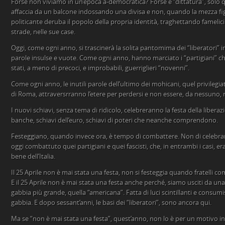
Forse non viviamo in un’epoca a-democratica? Forse è “dittatura”, solo 
affaccia da un balcone indossando una divisa e non, quando la mezza f
politicante deruba il popolo della propria identità, traghettando famelici 
strade, nelle sue case.
Oggi, come ogni anno, si trascinerà la solita pantomima dei “liberatori” 
parole insulse e vuote. Come ogni anno, hanno marciato i “partigiani” c
stati, a meno di precoci, e improbabili, guerriglieri “novenni”.
Come ogni anno, le inutili parole dell’ultimo dei mohicani, quel privilegiat
di Roma, attraversrranno l’etere per perdersi e non essere, da nessuno, 
I nuovi schiavi, senza tema di ridicolo, celebreranno la festa della liberazio
banche, schiavi dell’euro, schiavi di poteri che neanche comprendono.
Festeggiano, quando invece ora, è tempo di combattere. Non di celebrar
oggi combattuto quei partigiani e quei fascisti, che, in entrambi i casi, era
bene dell’Italia.
Il 25 Aprile non è mai stata una festa, non si festeggia quando fratelli com
E il 25 Aprile non è mai stata una festa anche perché, siamo usciti da un
gabbia più grande, quella “americana”. Fatta di luci scintillanti e cons
gabbia. E dopo sessant’anni, le basi dei “liberatori”, sono ancora qui.
Ma se “non è mai stata una festa”, quest’anno, non lo è per un motivo in 