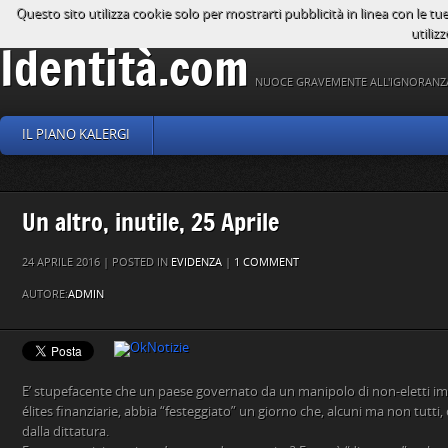
Questo sito utilizza cookie solo per mostrarti pubblicità in linea con le tu
utilizz
Identità.com
NUOCE GRAVEMENTE ALL'IGNORANZ
IL PIANO KALERGI
Un altro, inutile, 25 Aprile
24 APRILE 2016 | POSTED IN
EVIDENZA
|
1 COMMENT
AUTORE:
ADMIN
E’ stupefacente che un paese governato da un manipolo di non-eletti imp
élites finanziarie, abbia “festeggiato” un giorno che, alcuni ma non tutti,
dalla dittatura.