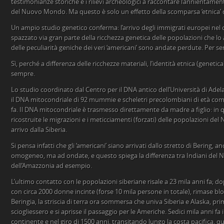
testimonianze storiche e i rilievi archeologici a raccontare l’annientamen
del Nuovo Mondo. Ma questo è solo un effetto della scomparsa ‘etnica’ d
Un ampio studio genetico conferma: l’arrivo degli immigrati europei ne
spazzato via gran parte della ricchezza genetica delle popolazioni che l
delle peculiarità geniche dei veri ‘americani’ sono andate perdute. Per s
Sì, perché a differenza delle ricchezze materiali, l’identità etnica (genetic
sempre.
Lo studio coordinato dal Centro per il DNA antico dell’Università di Adela
il DNA mitocondriale di 92 mummie e scheletri precolombiani di età compr
fa. Il DNA mitocondriale è trasmesso direttamente da madre a figlio: in
ricostruite le migrazioni e i meticciamenti (forzati) delle popolazioni de
arrivo dalla Siberia.
Si pensa infatti che gli ‘americani’ siano arrivati dallo stretto di Bering, 
omogeneo, ma ad ondate, e questo spiega la differenza tra Indiani del No
dell’Amazzonia ad esempio.
L’ultimo contatto con le popolazioni siberiane risale a 23 mila anni fa;
con circa 2000 donne incinte (forse 10 mila persone in totale), rimase bl
Beringia, la striscia di terra ora sommersa che univa Siberia e Alaska, prim
sciogliessero e si aprisse il passaggio per le Americhe. Sedici mila anni fa i
continente e nel giro di 1500 anni, transitando lungo la costa pacifica, 