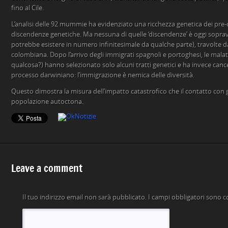
fino al Cile.
L’analisi delle 92 mummie ha evidenziato una ricchezza genetica dei pre-
discendenze genetiche. Ma nessuna di quelle ‘discendenze’ è oggi soprav
potrebbe esistere in numero infinitesimale da qualche parte), travolte d
colombiana. Dopo l’arrivo degli immigrati spagnoli e portoghesi, le malat
qualcosa?) hanno selezionato solo alcuni tratti genetici e ha invece cancell
processo darwiniano: l’immigrazione è nemica delle diversità.
Questo dimostra la misura dell’impatto catastrofico che il contatto con g
popolazione autoctona.
Leave a comment
Il tuo indirizzo email non sarà pubblicato.
I campi obbligatori sono 