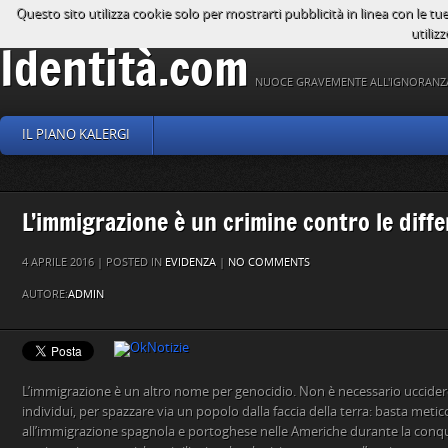
Questo sito utilizza cookie solo per mostrarti pubblicità in linea con le tu
utilizz
Identità.com
NUOCE GRAVEMENTE ALL'IGNORANZ
IL PIANO KALERGI
L’immigrazione è un crimine contro le diff
4 APRILE 2016 | POSTED IN
EVIDENZA
|
NO COMMENTS
AUTORE:
ADMIN
L’immigrazione è un altro nome per genocidio. Non è necessario uccide
individui, per spazzare via un popolo dalla faccia della terra: basta metic
all’immigrazione spagnola e portoghese nelle Americhe durante la conqu