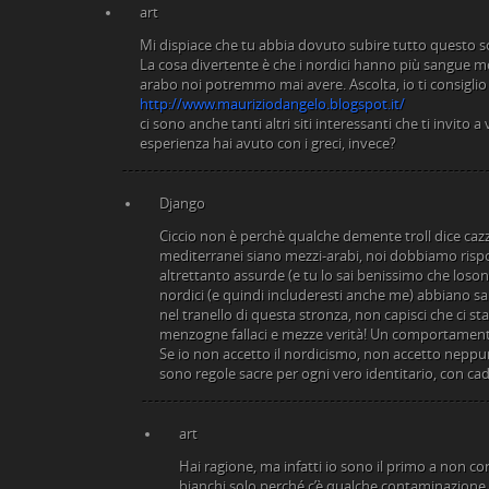
art
Mi dispiace che tu abbia dovuto subire tutto questo sc
La cosa divertente è che i nordici hanno più sangue 
arabo noi potremmo mai avere. Ascolta, io ti consiglio
http://www.mauriziodangelo.blogspot.it/
ci sono anche tanti altri siti interessanti che ti invito a
esperienza hai avuto con i greci, invece?
Django
Ciccio non è perchè qualche demente troll dice cazz
mediterranei siano mezzi-arabi, noi dobbiamo ris
altrettanto assurde (e tu lo sai benissimo che loson
nordici (e quindi includeresti anche me) abbiano 
nel tranello di questa stronza, non capisci che ci 
menzogne fallaci e mezze verità! Un comportamento 
Se io non accetto il nordicismo, non accetto neppu
sono regole sacre per ogni vero identitario, con cade
art
Hai ragione, ma infatti io sono il primo a non co
bianchi solo perché c’è qualche contaminazione q