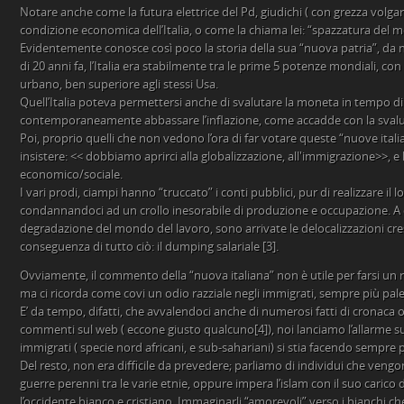
Notare anche come la futura elettrice del Pd, giudichi ( con grezza volgar
condizione economica dell’Italia, o come la chiama lei: “spazzatura del 
Evidentemente conosce così poco la storia della sua “nuova patria”, da
di 20 anni fa, l’Italia era stabilmente tra le prime 5 potenze mondiali, co
urbano, ben superiore agli stessi Usa.
Quell’Italia poteva permettersi anche di svalutare la moneta in tempo di 
contemporaneamente abbassare l’inflazione, come accadde con la svalut
Poi, proprio quelli che non vedono l’ora di far votare queste “nuove ita
insistere: << dobbiamo aprirci alla globalizzazione, all'immigrazione>>, e l
economico/sociale.
I vari prodi, ciampi hanno “truccato” i conti pubblici, pur di realizzare il l
condannandoci ad un crollo inesorabile di produzione e occupazione. A 
degradazione del mondo del lavoro, sono arrivate le delocalizzazioni cres
conseguenza di tutto ciò: il dumping salariale [3].
Ovviamente, il commento della “nuova italiana” non è utile per farsi un 
ma ci ricorda come covi un odio razziale negli immigrati, sempre più pale
E’ da tempo, difatti, che avvalendoci anche di numerosi fatti di cronaca 
commenti sul web ( eccone giusto qualcuno[4]), noi lanciamo l’allarme su 
immigrati ( specie nord africani, e sub-sahariani) si stia facendo sempre 
Del resto, non era difficile da prevedere; parliamo di individui che vengo
guerre perenni tra le varie etnie, oppure impera l’islam con il suo carico 
l’occidente bianco e cristiano. Immaginarli “amorevoli” verso i bianchi ch