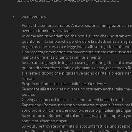
BEH.. ORA CAPISCO PERCI’, MANCANZA DI NAZIONALISMO!
voxetveritatis
Pensa che sempre su Yahoo Answer sezione Immigrazione un 
avere la cittadinanza Italiana.
Io come altri rispondemmo che non è giusto che uno straniero c
quanto non Italiano,anche perché dare la cittadinanza ai negri è 
negri(cosa che all’estero è legge,infatti all’estero gli Italiani sono
Una ragazza,immigrazionista ovviamente,scrisse come risposta ”
bianca a differenza di tanti Italiani,te la meriti”.
Se cercate su google in inglese cose riguardanti gli Italiani,trovat
quanto di razza ebreo-araba,e che siamo zingari,ci chiamano
sì,all’estero dicono che gli zingari vengono dall’Italia,precisa
romani.
Proprio da Roma,culla della civiltà dell’Occidente.
Se andate all’estero,o se trovate uno straniero anche Italia che 
perché.
Gli zingari sono così Italiani che sono rumeni,bulgari,croati.
Sapete che i Romeni non sono considerati zingari all’estero m
sono proprio i Romeni che dicono che sono gli Italiani gli zingar
Su youtube un Romeno mi chiamò zingara,e poi sempre su youtub
sono stati chiamati zingari.
Su youtube trovate un’infinità di accounts fatti da uno spagnol
sono ”Italiani sono africani”,”Italiani sono ebrei”,”Italiani sono 