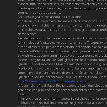
bianchi”.Tutti i video razzisti sugli Italiani che trovate su youtu
mente spagnolo.So che è spagnolo perché cercando su google i
commenti su youtube spagna.
Accounts segnalati ma ancora in circolazione.
Andate su youtube,scrivete italians are black e troverete i sudde
Su una chat venni chiama negra da un pakistano,inoltre questo 
Italia e che aveva visto che gli Italiani sono negri,quindi secondo
siamo bianchi.
è evidente che si vuole mantenere ben in vita il razzismo verso gl
Altri siti dove si fa razzismo verso gli Italiani sono TheApricity 
dicono di essere siti per la preservazione del popolo bianco e d
trovate tutt’altro che bianchi ma turchi,arabi,bosniaci e altre 
Su Anthroscape come amministratore e moderatore trovate due
essere di origine italiana,del Sud( gli Italiani che il mondo conos
Questi due postano cose altamente razziste,scrivono che gli A
Medio Oriente e che erano ebrei,che noi Italiani siamo negri,che 
sono negri e che è un mito,una diceria che i Settentrionali sono
Questi due pseudo-italiani sono Racial Reality e Crimson Guard
http://s1.zetaboards.com/anthroscape/stats/staff/
Andate nel profilo di Racial Reality e trovate i suoi due blogs 
genetiche che provano che gli Italiani sono ebreo-arabi,trovate f
Italiani.
In un suo blog scrissi un commento,gli dissi che è un’ignorante
dell’Italia e che noi Italiani siamo così negri che in Italia ci sono 