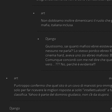
art
Non dobbiamo inoltre dimenticarci il ruolo che g
mafia, italiana inclusa.
Django
Giustissimo, sai quanti mafiosi ebrei esisteva
nessuno ne parla?! Lo stesso pordco ebreo Ro
cinema hard, aveva uno zio ebreo mafioso: B
Comunque concordi con me nel dire che quest
vero… ??? No, perchè è evidente!!!
art
di
Purtroppo confermo che quel sito è un covo di marxisti pro-immigr
solo per far ricevere le migliori risposte ai soliti “intellettualoidi” e 
classifica. Yahoo è parte del dominio giudaico, non c’è da stupirsi.
Django
d