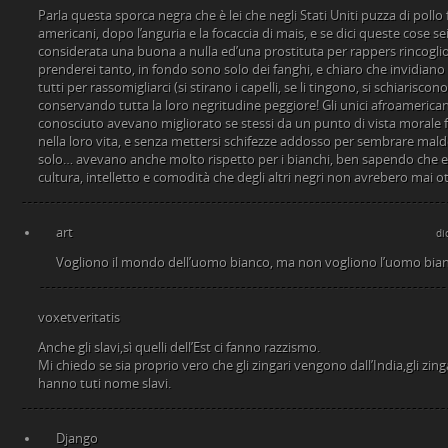
Parla questa sporca negra che è lei che negli Stati Uniti puzza di pollo fr
americani, dopo l’anguria e la focaccia di mais, e se dici queste cose se
considerata una buona a nulla ed’una prostituta per rappers rincoglio
prenderei tanto, in fondo sono solo dei fanghi, e chiaro che invidiano n
tutti per rassomigliarci (si stirano i capelli, se li tingono, si schiariscono
conservando tutta la loro negritudine peggiore! Gli unici afroamerica
conosciuto avevano migliorato se stessi da un punto di vista morale f
nella loro vita, e senza mettersi schifezze addosso per sembrare mal
solo… avevano anche molto rispetto per i bianchi, ben sapendo che e
cultura, intelletto e comodità che degli altri negri non avrebero mai o
art
di
Vogliono il mondo dell’uomo bianco, ma non vogliono l’uomo bian
voxetveritatis
Anche gli slavi,sì quelli dell’Est ci fanno razzismo.
Mi chiedo se sia proprio vero che gli zingari vengono dall’India,gli zin
hanno tuti nome slavi.
Django