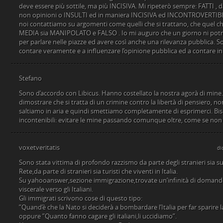
deve essere più sottile, ma più INCISIVA. Mi ripeterò sempre: FATTI , 
non opinioni o INSULTI ed in maniera INCISIVA ed INCONTROVERTIBILE
noi contattiamo su argomenti come quelli che si trattano, che quel 
MEDIA sia MANIPOLATO e FALSO . Io mi auguro che un giorno ni po
per parlare nelle piazze ed avere così anche una rilevanza pubblica. 
contare veramente e a influenzare l’opinione pubblica ed a contare in
Stefano
Sono d’accordo con Libicus. Hanno costellato la nostra agorà di mine.
dimostrare che si tratta di un crimine contro la libertà di pensiero, n
saltiamo in aria e quindi smettiamo completamente di esprimerci. Biso
incontenibili: evitare le mine passando comunque oltre, come se non
voxetveritatis
di
Sono stata vittima di profondo razzismo da parte degli stranieri sia su 
Rete,da parte di stranieri sia turisti che viventi in Italia.
Su yahooanswer,sezione immigrazione,trovate un’infinità di domande
viscerale verso gli Italiani.
Gli immigrati scrivono cose di questo tipo:
”Quand’è che la Nato si deciderà a bombardare l’Italia per far sparire la
oppure ”Quanto fanno cagare gli italiani,li uccidiamo”.