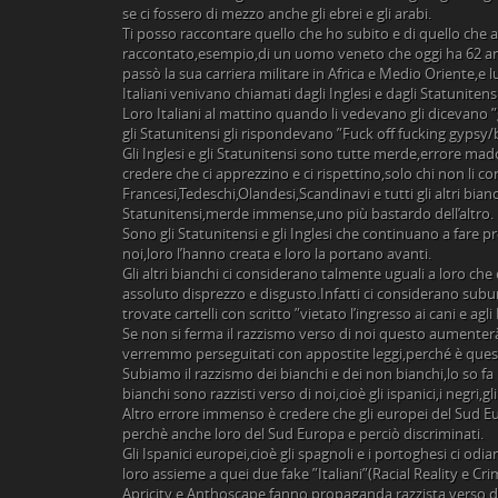
se ci fossero di mezzo anche gli ebrei e gli arabi.
Ti posso raccontare quello che ho subito e di quello che al
raccontato,esempio,di un uomo veneto che oggi ha 62 anni
passò la sua carriera militare in Africa e Medio Oriente,e lui 
Italiani venivano chiamati dagli Inglesi e dagli Statunitensi
Loro Italiani al mattino quando li vedevano gli dicevano ”
gli Statunitensi gli rispondevano ”Fuck off fucking gypsy/
Gli Inglesi e gli Statunitensi sono tutte merde,errore mad
credere che ci apprezzino e ci rispettino,solo chi non li c
Francesi,Tedeschi,Olandesi,Scandinavi e tutti gli altri bianc
Statunitensi,merde immense,uno più bastardo dell’altro.
Sono gli Statunitensi e gli Inglesi che continuano a fare 
noi,loro l’hanno creata e loro la portano avanti.
Gli altri bianchi ci considerano talmente uguali a loro ch
assoluto disprezzo e disgusto.Infatti ci considerano sub
trovate cartelli con scritto ”vietato l’ingresso ai cani e agli I
Se non si ferma il razzismo verso di noi questo aumenter
verremmo perseguitati con appostite leggi,perché è quest
Subiamo il razzismo dei bianchi e dei non bianchi,lo so f
bianchi sono razzisti verso di noi,cioè gli ispanici,i negri,gli 
Altro errore immenso è credere che gli europei del Sud Eur
perchè anche loro del Sud Europa e perciò discriminati.
Gli Ispanici europei,cioè gli spagnoli e i portoghesi ci od
loro assieme a quei due fake ”Italiani”(Racial Reality e Cri
Apricity e Anthoscape fanno propaganda razzista verso di