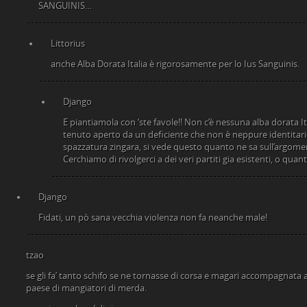
SANGUINIS…
Littorius
anche Alba Dorata Italia è rigorosamente per lo Ius Sanguinis.
Django
E piantiamola con ‘ste favole!! Non c’è nessuna alba dorata It
tenuto aperto da un deficiente che non è neppure identitari
spazzatura zingara, si vede questo quanto ne sa sull’argome
Cerchiamo di rivolgerci a dei veri partiti gia esistenti, o q
Django
Fidati, un pò sana vecchia violenza non fa neanche male!
tzao
se gli fa’ tanto schifo se ne tornasse di corsa e magari accompagnata a 
paese di mangiatori di merda.