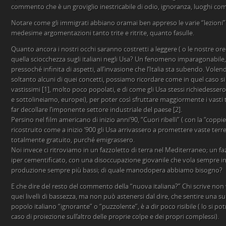
commento che è un groviglio inestricabile di odio, ignoranza, luoghi com
Notare come gli immigrati abbiano oramai ben appreso le varie “lezioni” d
medesime argomentazioni tanto trite e ritrite, quanto fasulle.
Quanto ancora i nostri occhi saranno costretti a leggere ( o le nostre ore
quella sciocchezza sugli italiani negli Usa? Un fenomeno imparagonabile
pressoché infinita di aspetti, all’invasione che l’Italia sta subendo. Volen
soltanto alcuni di quei concetti, possiamo ricordare come in quel caso si t
vastissimi [1], molto poco popolati, e di come gli Usa stessi richiedesser
e sottolineiamo, europei), per poter così sfruttare maggiormente i vasti 
far decollare l’imponente settore industriale del paese [2].
Persino nel film americano di inizio anni’90, “Cuori ribelli” ( con la “coppi
ricostruito come a inizio ‘900 gli Usa arrivassero a promettere vaste terre 
totalmente gratuito, purché emigrassero.
Noi invece ci ritroviamo in un fazzoletto di terra nel Mediterraneo; un 
iper cementificato, con una disoccupazione giovanile che vola sempre in
produzione sempre più bassi; di quale manodopera abbiamo bisogno?
E che dire del resto del commento della “nuova italiana?” Chi scrive non v
quei livelli di bassezza, ma non può astenersi dal dire, che sentire una su
popolo italiano “ignorante” o “puzzolente”, è a dir poco risibile ( lo si po
caso di proiezione sull’altro delle proprie colpe e dei propri complessi).