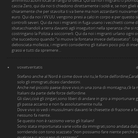
amministrazioni locali al rango di deità. Qui da noi i migranti ti pi
caccia Zero, qui da noi ti chiedono direttamente i soldi e, se non glieli 
chiaramente che per stavolta ti va bene ma non azzardarti nuovament
euro. Qui da noi i VV.UU. vengono presi a calci in corpo e per questo 
controlli severi. Qui da noi i migranti in fuga usano i vecchietti come d
sbatacchiandoli a terra davanti agli inseguitori nella speranza che s
costringano la Polizia a soccorrerli. Qui da noi i migranti urlano ogni 
che succedono quando “si muove la fontana invece dell’assetato”. Logi
debosciata mollezza, i migranti considerino gli italiani poco più di inse
grassi e tutti da spremere…
voxetveritatis
d
Stefano anche al Nord è come dove vivi tu,le forze dell’ordine,Carab
solo gli immigrati,dicesi clandestini.
Anche nel piccolo paese dove vivo,in una zona di montagna,c’è la m
Italiani da parte delle forze dell’ordine.
Gli slavi,cioè gli zingari,sono liberi di andare in giro a importunare gl
gli passa accanto e non fa assolutamente nulla.
Dove vivo io vedi i mussulmani davanti le chiesette di frazione a fare
nessuno fa niente.
Se questo non è razzismo verso gli Italiani!
Sono stata importunata varie volte da immigrati,sono andata dalla
sorridendo con tono scazzato ”non possiamo fare niente perché so
qualcosa ci accusano di razzismo”.