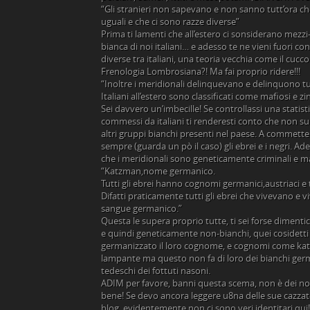
“Gli stranieri non sapevano e non sanno tutt’ora che
uguali e che ci sono razze diverse”
Prima ti lamenti che all’estero ci sonsiderano mezzi-
bianca di noi italiani… e adesso te ne vieni fuori con
diverse tra italiani, una teoria vecchia come il cucco
Frenologia Lombrosiana?! Ma fai proprio ridere!!!
“Inoltre i meridionali delinquevano e delinquono tu
Italiani all’estero sono classificati come mafiosi e zin
Sei davvero un’imbecille! Se controllassi una statistic
commessi da italiani ti renderesti conto che non su
altri gruppi bianchi presenti nel paese. A commetter
sempre (guarda un pò il caso) gli ebrei e i negri. Ad
che i meridionali sono geneticamente criminali e ma
“Katzman,nome germanico.
Tutti gli ebrei hanno cognomi germanici,austriaci e 
Difatti praticamente tutti gli ebrei che vivevano e
sangue germanico.”
Questa le supera proprio tutte, ti sei forse dimentic
e quindi geneticamente non-bianchi, quei cosidetti
germanizzato il loro cognome, e cognomi come ka
lampante ma questo non fa di loro dei bianchi germa
tedeschi dei fottuti nasoni.
ADIM per favore, banni questa scema, non è dei nos
bene! Se devo ancora leggere u8na delle sue cazzat
blog, evidentemente non ci sono veri identitari qui!