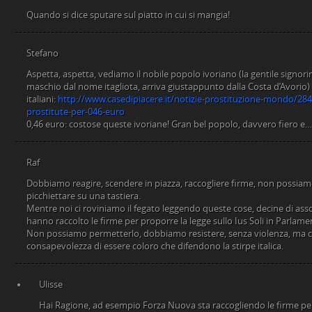
Quando si dice sputare sul piatto in cui si mangia!
Stefano
Aspetta, aspetta, vediamo il nobile popolo ivoriano (la gentile signori
maschio dal nome itagliota, arriva giustappunto dalla Costa d’Avorio)
italiani:
http://www.casedipiacere.it/notizie-prostituzione-mondo/28
prostitute-per-046-euro
0,46 euro: costose queste ivoriane! Gran bel popolo, davvero fiero e
Raf
Dobbiamo reagire, scendere in piazza, raccogliere firme, non possiamo 
picchiettare su una tastiera.
Mentre noi ci roviniamo il fegato leggendo queste cose, decine di ass
hanno raccolto le firme per proporre la legge sullo Ius Soli in Parlame
Non possiamo permetterlo, dobbiamo resistere, senza violenza, ma con
consapevolezza di essere coloro che difendono la stirpe italica.
Ulisse
Hai Ragione, ad esempio Forza Nuova sta raccogliendo le firme pe