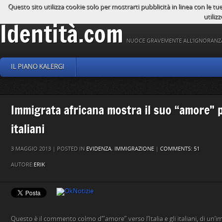
Questo sito utilizza cookie solo per mostrarti pubblicità in linea con le tu
utilizz
Identità.com
NUOCE GRAVEMENTE ALL'IGNORANZ
IL PIANO KALERGI
Immigrata africana mostra il suo “amore” per
italiani
3 MAGGIO 2013 | POSTED IN
EVIDENZA
,
IMMIGRAZIONE
|
COMMENTS: 51
AUTORE:
ERIK
Questo è il commento colmo d’”amore” verso l’Italia e gli italiani, di un’