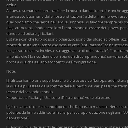
ardua.
A questo scenario di partenza ( per la nostra dannazione), si è anche agg
interessato buonismo delle nostre istituzioni ( e delle innumerevoli associ
quel buonismo che riesce nell’ ardua “impresa” di favorire sempre più sp
degli autoctoni, dando però loro l’impressione di essere dei “poveri perse
dunque ad odiare gli italiani.
E state sicuri che loro possono odiarci,possono dar sfogo ad offese razzi
morte di un italiano, senza che nessun ente “anti-razzista” se ne interes
magistranculo apra inchieste su “aggravante di odio razziale”, “incitazione a
amenità che ( lo ricordiamo per i più duri di comprendonio) servono sol
bocca a qualche italiano scontento dell’immigrazione.
Note:
[1]Gli Usa hanno una superficie che è più estesa dell’Europa; addirittura 
la quale è più estesa della somma delle superfici dei vari paesi che stan
terzo e dal secondo mondo.
Rapportati all’Italia, gli Usa sono 31 ( trentuno) volte più estesi.
[2]Fu a causa di quella manodopera, che l’apparato manifatturiero stat
potente, da finire addirittura in crisi per sovrapproduzione negli anni ’3
depressione”.
[3]Ancor di più, da quando le licenze per i piccoli negozi sono state abolit