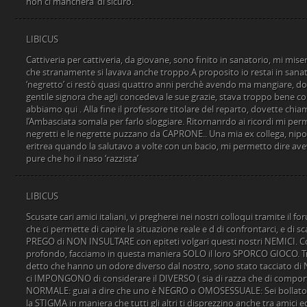
non ci manchera’ di sicuro.
LIBICUS
Cattiveria per cattiveria, da giovane, sono finito in sanatorio, mi mi
che stranamente si lavava anche troppo.A proposito io restai in sanato
‘negretto’ ci restò quasi quattro anni perchè avendo ma mangiare, d
gentile signora che agli concedeva le sue grazie, stava troppo bene com
abbiamo qui . Alla fine il professore titolare del reparto, dovette chiam
l’Ambasciata somala per farlo sloggiare. Ritornanrdo ai ricordi mi perm
negretti e le negrette puzzano da CAPRONE.. Una mia ex collega, nipote
eritrea quando la salutavo a volte con un bacio, mi permetto dire ave
pure che ho il naso ‘razzista’
LIBICUS
Scusate cari amici italiani, vi pregherei nei nostri colloqui tramite il f
che ci permette di capire la situazione reale e d di confrontarci, e di s
PREGO di NON INSULTARE con epiteti volgari questi nostri NEMICI. Col
profondo, facciamo in questa maniera SOLO il loro SPORCO GIOCO. Tr
detto che hanno un odore diverso dal nostro, sono stato tacciato di
ci IMPONGONO di considerare il DIVERSO ( sia di razza che di comp
NORMALE: guai a dire che uno è NEGRO o OMOSESSUALE: Sei bollato 
la STIGMA in maniera che tutti gli altri ti disprezzino anche tra amici ed