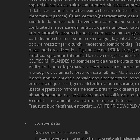
coglioni da centro stercale o comunque di sinistra, compresi 
(fidati, i veri rumeni sanno benissimo che siamo fratelli di s
identitarie in gamba). Questi cercano (pateticamente, oserei 
con delle clamorose balle che venivano stampate nel secolo
confutate dalla scenza e dall’antropologia da un pezzo, capisc
la loro tattica! Se dicono che noi siamo mezzi semiti o negroid
parti diranno che i russi sono mezzi mongoli, la gente dell’est
oppure mezzi zingari o turchi, i tedeschi discendono dagli “asi
mezzi mori e via dicendo… Figurati che nel 1800 la propagan
indubbia ispirazione talmudica) favellava che gli Irlandesi (ai
CELTISSIMI IRLANDESI) discendessero da una perduta stirp
Vedi quindi, non è la prima volta che delle etnia bianche subi
menzognie e calunnie (e forse non sarà l’ultima). Ma ti posso
bianchi non-italiani che ci considerano discendenti dei popoli l
etruschi o di quelli celti, germanici ed’italici non msncano,
(basta leggerti stormfront americano, britannico o di altri pae
abbandoneranno mai, ne ci lasceranno mai soli finchè noi in
Ricordati… un camerata e più di un’amico, è un fratello!!!
Ti auguro buon’epifania, e ricordati… WHITE PRIDE WORLD W
voxetveritatis
Devo smentire le cose che dici.
Il razzismo verso gli Italiani lo hanno creato gli Inglesi e g