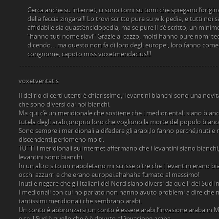
Cerca anche su internet, ci sono tomi su tomi che spiegano l’origi
della feccia zingara!!! Lo trovi scritto pure su wikipedia, e tutti n
affidabile sia quast’enciclopedia, ma se pure li c’è scritto, un minimo 
“hanno tuti nome slavi” Grazie al cazzo, molti hanno pure nomi tedesc
dicendo… ma questo non fa di loro degli europei, loro fanno come g
congnome, capoto miss voxetmendacius!!!
voxetveritatis
Il delirio di certi utenti è chiarissimo,i levantini bianchi sono una novi
che sono diversi dai noi bianchi.
Ma qui c’è un meridionale che sostiene che i mediorientali siano bianc
tutela degli arabi,proprio loro che vogliono la morte del popolo bianco
Sono sempre i meridionali a difedere gli arabi,lo fanno perché,inutile 
discendenti,perlomeno molti.
TUTTI i meridionali su internet affermano che i levantini siano bianchi,
levantini sono bianchi.
In un altro sito un napoletano mi scrisse oltre che i levantini erano b
occhi azzurri e che erano europei.ahahaha fumato al massimo!
Inutile negare che gli Italiani del Nord siano diversi da quelli del Sud in 
I medionali con cui ho parlato non hanno avuto problemi a dire che ne
tantissimi meridionali che sembrano arabi.
Un conto è abbronzarsi,un conto è essere arabi,l’invasione araba in M
e se il Sud è quello che è,è dovuto all’invasione araba.