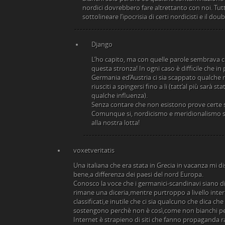
nordici dovrebbero fare altrettanto con noi. Tut
sottolineare l’ipocrisia di certi nordicisti e il do
Django
L’ho capito, ma con quelle parole sembrava c
questa stronza! In ogni caso è difficile che i
Germania ed’Austria ci sia scappato qualche
riusciti a spingersi fino a li (tatt’al più sarà s
qualche influenza).
Senza contare che non esistono prove certe sel
Comunque si, nordicismo e meridionalismo so
alla nostra lotta!
voxetveritatis
Una italiana che era stata in Grecia in vacanza mi di
bene,a differenza dei paesi del nord Europa.
Conosco la voce che i germanici-scandinavi siano d
rimane una diceria,mentre purtroppo a livello intern
classificati,e inutile che ci sia qualcuno che dica che 
sostengono perchè non è così,come non bianchi per
Internet è strapieno di siti che fanno propaganda razz