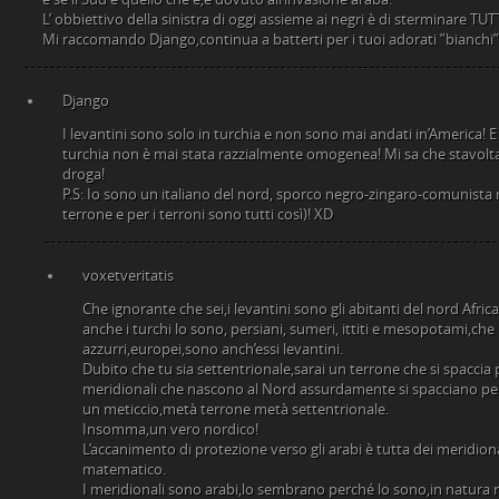
L’ obbiettivo della sinistra di oggi assieme ai negri è di sterminare TU
Mi raccomando Django,continua a batterti per i tuoi adorati ”bianchi”
Django
I levantini sono solo in turchia e non sono mai andati in’America!
turchia non è mai stata razzialmente omogenea! Mi sa che stavolta
droga!
P.S: Io sono un italiano del nord, sporco negro-zingaro-comunista
terrone e per i terroni sono tutti così)! XD
voxetveritatis
Che ignorante che sei,i levantini sono gli abitanti del nord Afri
anche i turchi lo sono, persiani, sumeri, ittiti e mesopotami,che
azzurri,europei,sono anch’essi levantini.
Dubito che tu sia settentrionale,sarai un terrone che si spaccia 
meridionali che nascono al Nord assurdamente si spacciano pe
un meticcio,metà terrone metà settentrionale.
Insomma,un vero nordico!
L’accanimento di protezione verso gli arabi è tutta dei meridional
matematico.
I meridionali sono arabi,lo sembrano perché lo sono,in natura 