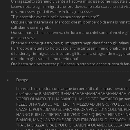
Un ragazzetto straniero vivente a Padova mi scrisse,come risposta a
facevo notare agli immigrati che loro dovevano solo starsene zitti vis
devono essere grati di essere in Italia,mi scrisse:
”Ti piacerebbe avere la pelle bianca come me,vero?”
Oppure una magreba del Marocco che mi bombardò di emails minatorie
sull’islam e sui magrebi.
Questa marocchina sosteneva che loro marocchini sono bianchi e gli I
ma lo scriveva.
Ebbene sì,anche questo,loro gli immigrati negri classificano gli Italian
Purtroppo in quel sito ho trovato anche tantissimi meridionali che si
difendere gli immigrati e a insultare gli Italiani,la stragrande maggioran
difendono gli stranieri sono meridionali.
Ora basta,non permettete più a nessun straniero anche turista di farv
Django
d
I marocchini, meticci con sangue berbero (di cui se quasi perso del 
dcefiniscono BIANCHI???!!!! AHAHAHAHAHAHAHAHAHAHAHAH, Q
VORREI QUANTO CE L’HA BIANCO IL MUSO ‘STO BASTARDO (in senso
PEZZO DI FANGO! LO METTEREI IN MEZZO AD UN GRUPPO DEL KK
CAZZATE, POI VEDIAMO SE SARA’ ANCORA VIVO ED’INCOLUME P
HANNO PURE LA PRETESA DI RIVENDICARE QUESTA TERRA DEFI
BIANCHI, MA QUAND’è CHE ARRIVAPUTIN CON I SUOI COSACCHI A
TRA ‘STA SPAZZATURA. E POI CI SI LAMENTA QUANDO LA LEGA DA