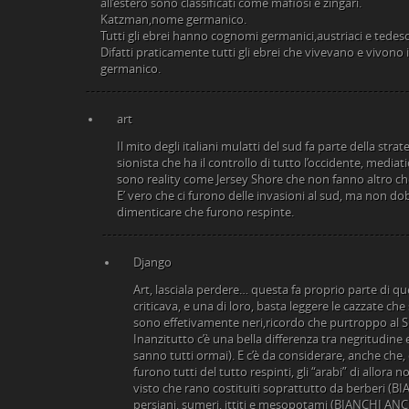
all’estero sono classificati come mafiosi e zingari.
Katzman,nome germanico.
Tutti gli ebrei hanno cognomi germanici,austriaci e tedesc
Difatti praticamente tutti gli ebrei che vivevano e vivon
germanico.
art
Il mito degli italiani mulatti del sud fa parte della str
sionista che ha il controllo di tutto l’occidente, mediat
sono reality come Jersey Shore che non fanno altro c
E’ vero che ci furono delle invasioni al sud, ma no
dimenticare che furono respinte.
Django
Art, lasciala perdere… questa fa proprio parte di q
criticava, e una di loro, basta leggere le cazzate che
sono effetivamente neri,ricordo che purtroppo al Su
Inanzitutto c’è una bella differenza tra negritudine
sanno tutti ormai). E c’è da considerare, anche che, o
furono tutti del tutto respinti, gli “arabi” di allora 
visto che rano costituiti soprattutto da berberi (B
persiani, sumeri, ittiti e mesopotami (BIANCHI ANC