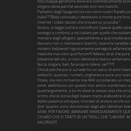
foto,mappe genetiche dove era scientidicamente provat
zingaro-ebrei,perché secondo loro non bianchi.
Parliamo degli Spagnoli,ma non sono nostri fratelli,c
Italia???Balla colossale,ci detestano a morte pure lor
internet i video razzisti che trovate su youtube.”
Strano, io leggo tutt’ora stormfront (specie quello este
sostego e conforto a noi italiani per quello che subia
merda e dagli allogeni, specialmente a quei moderat
davvero non ci ritenessero bianchi, neanche sarebbe e
nosatro belpaese) ingustamente perseguiti ed’arrestati.
neanche mai visto quel forum!!! Adesso dirai che pur
(ideatore del sito, e noto identitario bianco americano 
feccia zingara, bah, fai proprio ridere, sai???!!!
Chissà perchè poi io sul web ho un sacco di amici bianc
tedeschi, austriaci, rumeni, ungheresi e pure uno sc
l’Italia, ma non mi hanno mai MAI considerato un mez
simili. addirittura con questo mio amico scandinavo un
quest’argomento, e lui mi disse le stesse cose che scriss
scritto che la storia degli italiani mezzi-araboebrei è un
Addio patetica schiappa, ricordati di andare anche sui 
dire “quanto sono discriminati dagli altri identitari bi
ASIM, PER FAVORE, BANNARE IMMEDIATAMENTE QUEST
CHIARO CHE SI TRATTI DI UN TROLL CHE “LAVORA” AFF
KALERIGI!!!!