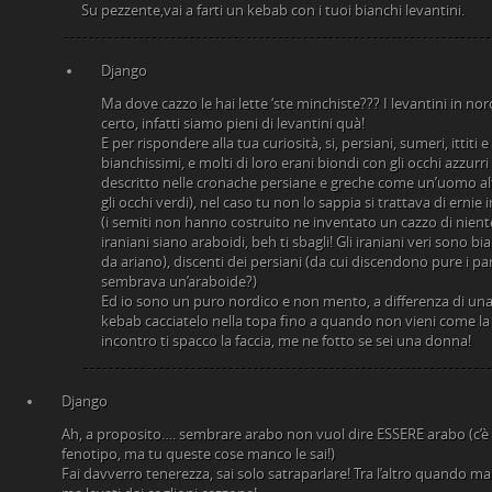
Su pezzente,vai a farti un kebab con i tuoi bianchi levantini.
Django
Ma dove cazzo le hai lette ‘ste minchiste??? I levantini in nor
certo, infatti siamo pieni di levantini quà!
E per rispondere alla tua curiosità, si, persiani, sumeri, itti
bianchissimi, e molti di loro erani biondi con gli occhi azzurri
descritto nelle cronache persiane e greche come un’uomo alto
gli occhi verdi), nel caso tu non lo sappia si trattava di erni
(i semiti non hanno costruito ne inventato un cazzo di niente
iraniani siano araboidi, beh ti sbagli! Gli iraniani veri sono bia
da ariano), discenti dei persiani (da cui discendono pure i pa
sembrava un’araboide?)
Ed io sono un puro nordico e non mento, a differenza di una
kebab cacciatelo nella topa fino a quando non vieni come la z
incontro ti spacco la faccia, me ne fotto se sei una donna!
Django
Ah, a proposito…. sembrare arabo non vuol dire ESSERE arabo (c’è 
fenotipo, ma tu queste cose manco le sai!)
Fai davverro tenerezza, sai solo satraparlare! Tra l’altro quando mai