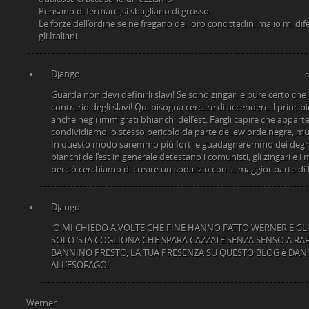
Pensano di fermarci,si sbagliano di grosso.
Le forze dell’ordine se ne fregano dei loro concittadini,ma io mi dif
gli Italiani.
Django
d
Guarda non devi definirli slavi! Se sono zingari e pure certo che
contrario degli slavi! Qui bisogna cercare di accendere il princip
anche negli immigrati bhianchi dell’est. Fargli capire che appart
condividiamo lo stesso pericolo da parte dellew orde negre, m
In questo modo saremmo più forti e guadagneremmo dei degni allea
bianchi dell’est in generale detestano i comunisti, gli zingari e i
perciò cerchiamo di creare un sodalizio con la maggior parte di 
Django
iO MI CHIEDO A VOLTE CHE FINE HANNO FATTO WERNER E GLI 
SOLO ‘STA COGLIONA CHE SPARA CAZZATE SENZA SENSO A RAF
BANNINO PRESTO, LA TUA PRESENZA SU QUESTO BLOG è D
ALL’ESOFAGO!
Werner