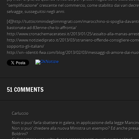
“semplificazione” crescente nel commercio, come stabilito dai vari decreti
selvagge, susseguitisi negli anni.
[4]]http://tuttiicriminidegliimmigrati.com/marocchino-si-spoglia-davan
bastonate-ad-83enne-che-lo-affronta/
http://www.cronachemaceratesi.it/2013/01/25/assalto-alla-manas-arres
http://www.notiziediprato.it/2013/03/straniero-offende-consigliere-com
sopporto-gli-italiani/
http://xn--identit-fwa.com/blog/2013/02/03/messaggi-di-amore-dai-nuovi
51 COMMENTS
Carluccio
Non si puo’ farla sbattere in galera, in applicazione della legge Manci
Non si puo’ chiedere alla nuova Ministra un esempio? Ed anche presa 
Boldrini?