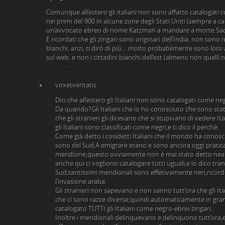
Comunque all’estero gli italiani non sono affatto catalogati
nei primi del 900 in alcune zone degli Stati Uniti (sempre a ca
un’avvocato ebreo di nome Katzman a mandare a morte Sacc
E ricordati che gli zingari sono originari dell’India, non son
bianchi, anzi, ti dirò di più… molto probabilmente sono loro a
sul web, e non i cittadini bianchi dell’est (almeno non quelli n
voxetveritatis
Dici che all’estero gli Italiani non sono catalogati come ne
Da quando?Gli Italiani che io ho conosciuto che sono stat
che gli stranieri gli dicevano che si stupivano di vedere Ita
gli Italiani sono classificati come negri,e ti dico il perchè.
Come già detto i cosidetti Italiani che il mondo ha conosc
sono del Sud,A emigrare erano e sono ancora oggi pratic
meridione,questo ovviamente non è mai stato detto neanc
anche qui ci vogliono catalogare tutti uguali,e lo dico tr
Sud,tantissimi meridionali sono effetivamente neri,ricord
l’invasione araba.
Gli stranieri non sapevano e non sanno tutt’ora che gli Ita
che ci sono razze diverse,quindi automaticamente in gr
catalogato TUTTI gli Italiani come negro-ebrei-zingari.
Inoltre i meridionali delinquevano e delinquono tutt’ora,e