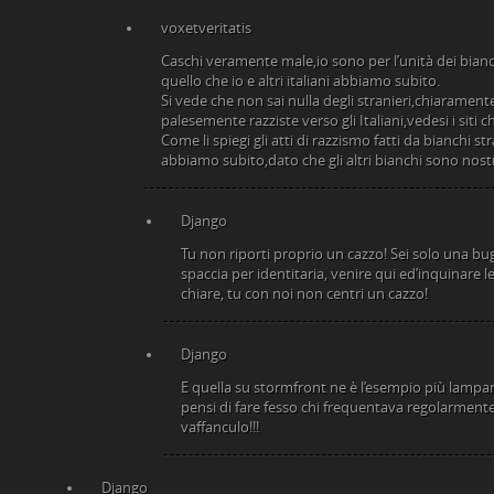
voxetveritatis
Caschi veramente male,io sono per l’unità dei bian
quello che io e altri italiani abbiamo subito.
Si vede che non sai nulla degli stranieri,chiarament
palesemente razziste verso gli Italiani,vedesi i siti c
Come li spiegi gli atti di razzismo fatti da bianchi stra
abbiamo subito,dato che gli altri bianchi sono nostr
Django
Tu non riporti proprio un cazzo! Sei solo una bug
spaccia per identitaria, venire qui ed’inquinare le
chiare, tu con noi non centri un cazzo!
Django
E quella su stormfront ne è l’esempio più lampa
pensi di fare fesso chi frequentava regolarme
vaffanculo!!!
Django