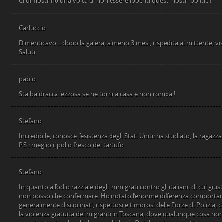
Ci dimostrino una volta di non essere ipocriti questi nostri politici!
Carluccio
Dimenticavo….dopo la galera, almeno 3 mesi, rispedita al mittente, v
Saluti
pablo
Sta baldracca lezzosa se ne torni a casa e non rompa !
Stefano
Incredibile, conosce l’esistenza degli Stati Uniti: ha studiato, la ragazz
P.S.: meglio il pollo fresco del tartufo
Stefano
In quanto all’odio razziale degli immigrati contro gli italiani, di cui 
non posso che confermare. Ho notato l’enorme differenza comportam
generalmente disciplinati, rispettosi e timorosi delle Forze di Polizia, c
la violenza gratuita dei migranti in Toscana, dove qualunque cosa non 