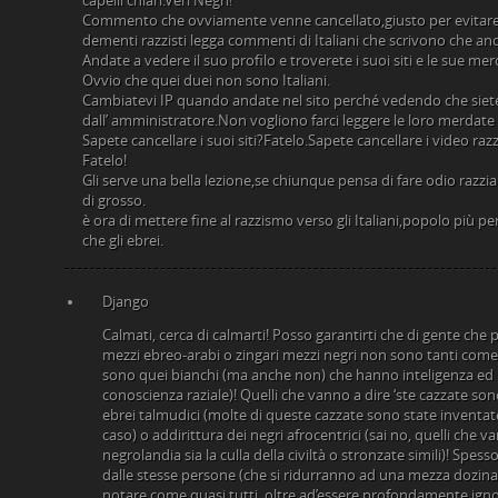
capelli chiari.Veri Negri!
Commento che ovviamente venne cancellato,giusto per evitare c
dementi razzisti legga commenti di Italiani che scrivono che anch
Andate a vedere il suo profilo e troverete i suoi siti e le sue mer
Ovvio che quei duei non sono Italiani.
Cambiatevi IP quando andate nel sito perché vedendo che siete d
dall’ amministratore.Non vogliono farci leggere le loro merdate r
Sapete cancellare i suoi siti?Fatelo.Sapete cancellare i video raz
Fatelo!
Gli serve una bella lezione,se chiunque pensa di fare odio razziale
di grosso.
è ora di mettere fine al razzismo verso gli Italiani,popolo più p
che gli ebrei.
Django
Calmati, cerca di calmarti! Posso garantirti che di gente che pe
mezzi ebreo-arabi o zingari mezzi negri non sono tanti come
sono quei bianchi (ma anche non) che hanno inteligenza e
conoscienza raziale)! Quelli che vanno a dire ‘ste cazzate sono 
ebrei talmudici (molte di queste cazzate sono state inventat
caso) o addirittura dei negri afrocentrici (sai no, quelli che 
negrolandia sia la culla della civiltà o stronzate simili)! Spess
dalle stesse persone (che si ridurranno ad una mezza dozina 
notare come quasi tutti, oltre ad’essere profondamente ign