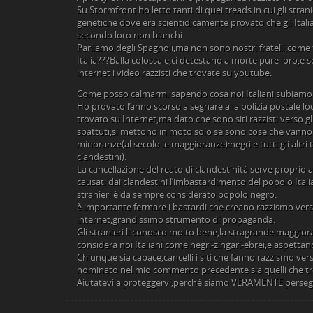
Su Stormfront ho letto tanti di quei treads in cui gli str
genetiche dove era scientidicamente provato che gli Itali
secondo loro non bianchi.
Parliamo degli Spagnoli,ma non sono nostri fratelli,come
Italia???Balla colossale,ci detestano a morte pure loro,e
internet i video razzisti che trovate su youtube.
Come posso calmarmi sapendo cosa noi Italiani subiamo 
Ho provato l’anno scorso a segnare alla polizia postale local
trovato su Internet,ma dato che sono siti razzisti verso gli
sbattuti,si mettono in moto solo se sono cose che vanno 
minoranze(al secolo le maggioranze):negri e tutti gli altri t
clandestini).
La cancellazione del reato di clandestinità serve proprio a l
causati dai clandestini l’imbastardimento del popolo Ita
stranieri è da sempre considerato popolo negro.
è importante fermare i bastardi che creano razzismo verso
internet,grandissimo strumento di propaganda.
Gli stranieri li conosco molto bene,la stragrande maggiora
considera noi Italiani come negri-zingari-ebrei,e aspettan
Chiunque sia capace,cancelli i siti che fanno razzismo verso
nominato nel mio commento precedente sia quelli che tro
Aiutatevi a proteggervi,perché siamo VERAMENTE persegu