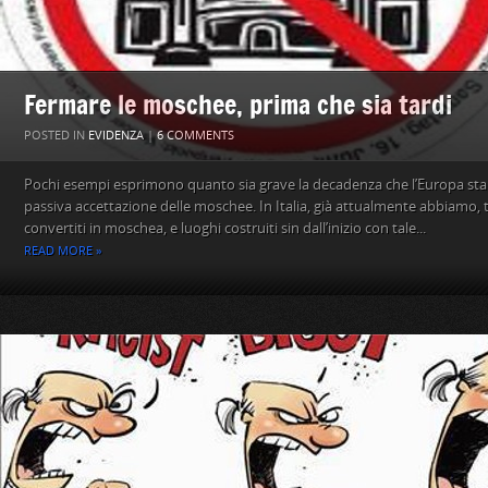
Fermare le moschee, prima che sia tardi
POSTED IN
EVIDENZA
|
6 COMMENTS
Pochi esempi esprimono quanto sia grave la decadenza che l’Europa sta
passiva accettazione delle moschee. In Italia, già attualmente abbiamo, tra
convertiti in moschea, e luoghi costruiti sin dall’inizio con tale...
READ MORE »