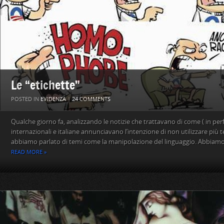
Le “etichette”
POSTED IN
EVIDENZA
|
24 COMMENTS
Qualche giorno fa, analizzando le notizie che trattavano di come ( in per
internazionali e italiane annunciavano l’intenzione di non utilizzare più 
abbiamo parlato di temi come la manipolazione del linguaggio. Abbiamo 
READ MORE »