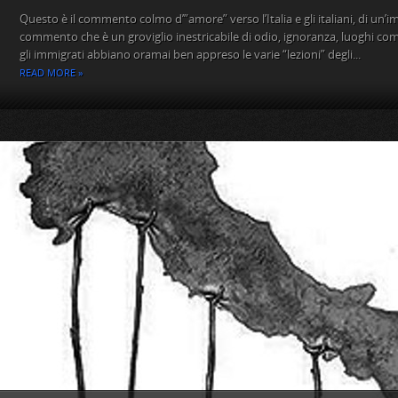
Questo è il commento colmo d’”amore” verso l’Italia e gli italiani, di un’
commento che è un groviglio inestricabile di odio, ignoranza, luoghi co
gli immigrati abbiano oramai ben appreso le varie “lezioni” degli...
READ MORE »