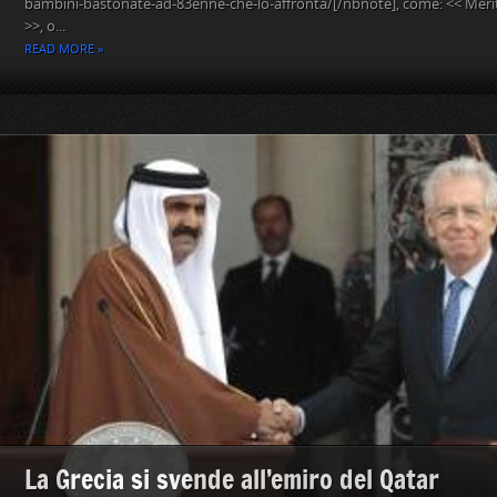
bambini-bastonate-ad-83enne-che-lo-affronta/[/nbnote], come: << Merit
>>, o...
READ MORE »
La Grecia si svende all’emiro del Qatar