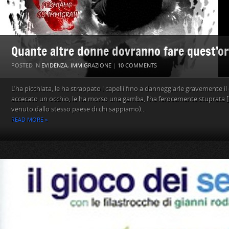
Quante altre donne dovranno fare quest’or
POSTED IN
EVIDENZA
,
IMMIGRAZIONE
|
10 COMMENTS
L’ha picchiata, le ha strappato i capelli fino a danneggiarle gravemente il
accecato un occhio, le ha morso una gamba, l’ha ferocemente stuprata [
venuto dallo stesso paese di chi sappiamo)...
READ MORE »