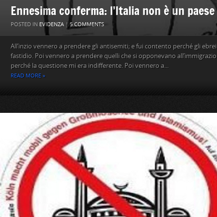
Ennesima conferma: l’Italia non è un paese 
POSTED IN
EVIDENZA
|
5 COMMENTS
All’inzio vennero a prendere gli antisemiti; e fui contento perché gli eb
fastidio. Poi vennero a prendere quelli che si opponevano all’immigrazion
perché la questione mi era indifferente. Poi vennero a...
READ MORE »