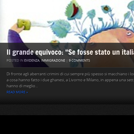
Il grande equivoco: “Se fosse stato un ita
POSTED IN
EVIDENZA
,
IMMIGRAZIONE
|
9 COMMENTS
Di fronte agli aberranti crimini di cui sempre più spesso si macchiano i lo
a cosa hanno fatto i due ghanesi, a Livorno e Milano, in appena una setti
hanno di meglio...
READ MORE »