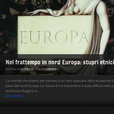
Nel frattempo in nord Europa: stupri etnic
POSTED IN
EVIDENZA
|
13 COMMENTS
La vicenda che stiamo per narrare, è un vero spaccato della situazione c
paesi del nord Europa. La notizia di cui tratteremo è stata diffusa nella 
era finora sfuggita, in...
READ MORE »