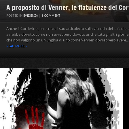
A proposito di Venner, le flatulenze del Cor
POSTED IN
EVIDENZA
|
1 COMMENT
Anche il Corrierino, ha scritto il suo articoletto sulla vicenda del suicidio
avrebbe dovuto, come non avrebbero dovuto anche tutti gli altri giornal
che non valgono un un’unghia di uno come Venner, dovrebbero avere...
READ MORE »