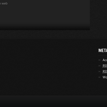
to web
MET
Ac
RS
RS
Wo