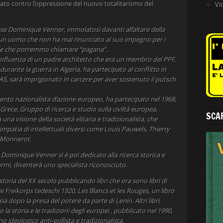
olato contro l’oppressione del nuovo totalitarismo del
Vi
cese Dominique Venner, immolatosi davanti all’altare della
 un uomo che non ha mai rinunciato al suo impegno per i
ale che potremmo chiamare “pagana”.
’influenza di un padre architetto che era un membro del PPF,
urante la guerra in Algeria, ha partecipato al conflitto in
OAS, sarà imprigionato in carcere per aver sostenuto il putsch
nto nazionalista d’azione europeo, ha partecipato nel 1968,
 Grece, Gruppo di ricerca e studio sulla civiltà europea,
SCAR
na visione della società elitaria e tradizionalista, che
a simpatia di intellettuali diversi come Louis Pauwels, Thierry
s Monnerot.
Dominique Venner si è poi dedicato alla ricerca storica e
e armi, diventerà uno specialista riconosciuto.
storia del XX secolo pubblicando libri che ora sono libri di
 Freikorps tedeschi 1920, Les Blancs et les Rouges, un libro
sia dopo la presa del potere da parte di Lenin. Altri libri,
o la storia e le tradizioni degli europei , pubblicato nel 1990,
o ideologico anti-gollista e tradizionalista.