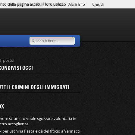
o della pagina accetti il loro utilizzo
Altre Info
Chiudi
d_posts]
CONDIVISI OGGI
TTI I CRIMINI DEGLI IMMIGRATI
OX
nore straniero vuole sgozzare volontaria in
ntro accoglienza
ex berluschina Pascale dà del fròcio a Vannacci