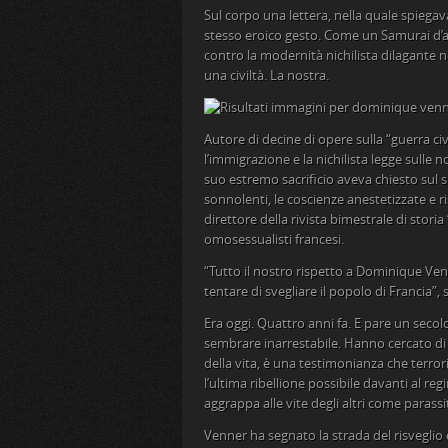
Sul corpo una lettera, nella quale spiega
stesso eroico gesto. Come un Samurai d’
contro la modernità nichilista dilagante 
una civiltà. La nostra.
Autore di decine di opere sulla “guerra civ
l’immigrazione e la nichilista legge sulle
suo estremo sacrificio aveva chiesto sul s
sonnolenti, le coscienze anestetizzate e r
direttore della rivista bimestrale di stori
omosessualisti francesi.
“Tutto il nostro rispetto a Dominique Venn
tentare di svegliare il popolo di Francia”,
Era oggi. Quattro anni fa. E pare un seco
sembrare inarrestabile. Hanno cercato di 
della vita, è una testimonianza che terror
l’ultima ribellione possibile davanti al reg
aggrappa alle vite degli altri come parassi
Venner ha segnato la strada del risveglio 