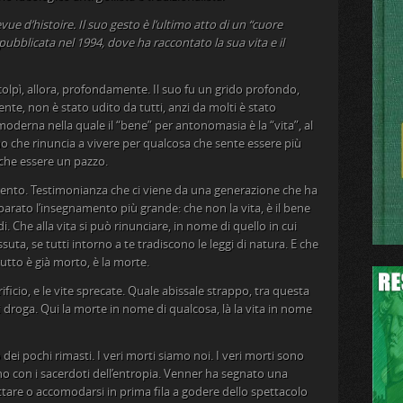
e d’histoire. Il suo gesto è l’ultimo atto di un “cuore
 pubblicata nel 1994, dove ha raccontato la sua vita e il
 colpì, allora, profondamente. Il suo fu un grido profondo,
e, non è stato udito da tutti, anzi da molti è stato
 moderna nella quale il “bene” per antonomasia è la “vita”, al
mo che rinuncia a vivere per qualcosa che sente essere più
che essere un pazzo.
ento. Testimonianza che ci viene da una generazione che ha
parato l’insegnamento più grande: che non la vita, è il bene
i. Che alla vita si può rinunciare, in nome di quello in cui
suta, se tutti intorno a te tradiscono le leggi di natura. E che
tto è già morto, è la morte.
ficio, e le vite sprecate. Quale abissale strappo, tra questa
 si droga. Qui la morte in nome di qualcosa, là la vita in nome
ei pochi rimasti. I veri morti siamo noi. I veri morti sono
no con i sacerdoti dell’entropia. Venner ha segnato una
ottare o accomodarsi in prima fila a godere dello spettacolo