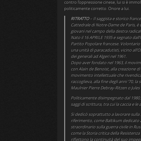
contro l’oppressione cinese, lui si è imm
politicamente corretto. Onore a lui.
RITRATTO
– Il saggista e storico fran
Cattedrale di Notre-Dame de Paris, è
giovani nel campo della destra radic
Nato il 16 APRILE 1935 e segnato dall
Partito Popolare francese. Volontario d
una unità di paracadutisti, vicino all’
dei generali ad Algeri nel 1961.
Dopo aver fondato nel 1963, il movime
con Alain de Benoist, alla creazione di
movimento intellettuale che rivendica u
raccoglieva, alla fine degli anni ’70, l
Maulnier Pierre Debray-Ritzen o Jule
Politicamente disimpegnato dal 1980, 
saggi di scrittura, tra cui la caccia e l
Si dedicò soprattutto a lavorare sulla 
riferimento, come Baltikum dedicato ai
straordinario sulla guerra civile in Rus
come la Storia critica della Resistenza 
riflettono la continuità del suo impegn