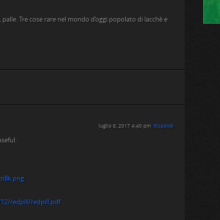
, palle. Tre cose rare nel mondo d’oggi popolato di lacchè e
luglio 8, 2017 4:40 pm
Rispondi
seful:
vm8k.png
2/redpill/redpill.pdf