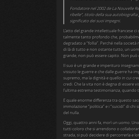
Fondatore nel 2002 de La Nouvelle Revu
ribelle”, titolo della sua autobiografia
significato dei suoi impegni.
L’atto del grande intellettuale francese ci
talmente tanto profondo che, probabilment
degradato a “follia”. Perché nella società
di là di tutto e non ostante tutto, un uo
grande, non può essere capito. Non può 
Il suo è un grande e imperituro insegnam
vissuto le guerre e che dalle guerre ha im
supremo, ma la dignità e quello in cui cred
credi. Che la vita non è degna di essere vis
l’ultima estrema testimonianza, quando tu
E quale enorme differenza tra questo sacri
immolazione “politica” e i “suicidi” di chi
del nulla.
Oggi, quattro anni fa, morì un uomo. Uno d
tutti coloro che si arrendono o collabora
strada, si può decidere di percorrerla e l