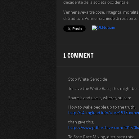
decadente della società occidentale.
Venner aveva tre cose: integrità, moralità
di traditori. Venner ci chiede di resistere.
1 COMMENT
Stop White Genocide
To save the White Race, this might be u
Share it and use it, where you can:
How to wake people up to the truth:
http://s4.imgload.info/ubce1915uvm
than give this:
https://www.pdf-archive.com/2017/06/1
To Stop Race Mixing, distribute this: