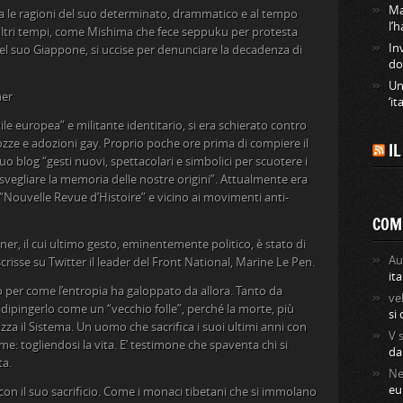
Ma
va le ragioni del suo determinato, drammatico e al tempo
l’
altri tempi, come Mishima che fece seppuku per protesta
In
nel suo Giappone, si uccise per denunciare la decadenza di
do
Un
‘it
ile europea” e militante identitario, si era schierato contro
 nozze e adozioni gay. Proprio poche ore prima di compiere il
I
uo blog “gesti nuovi, spettacolari e simbolici per scuotere i
isvegliare la memoria delle nostre origini”. Attualmente era
a “Nouvelle Revue d’Histoire” e vicino ai movimenti anti-
COM
er, il cui ultimo gesto, eminentemente politico, è stato di
Au
 scrisse su Twitter il leader del Front National, Marine Le Pen.
ita
lo per come l’entropia ha galoppato da allora. Tanto da
ve
dipingerlo come un “vecchio folle”, perché la morte, più
si
izza il Sistema. Un uomo che sacrifica i suoi ultimi anni con
V
ime: togliendosi la vita. E’ testimone che spaventa chi si
da
ta.
Ne
eu
con il suo sacrificio. Come i monaci tibetani che si immolano