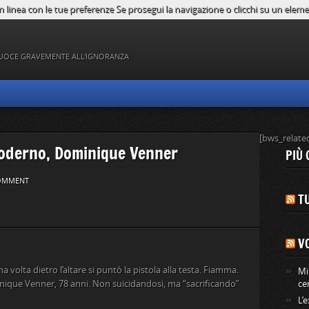
n linea con le tue preferenze Se prosegui la navigazione o clicchi su un element
UOCE GRAVEMENTE ALL'IGNORANZA
[bws_relate
moderno, Dominique Venner
PIÙ 
OMMENT
TU
V
 volta dietro l’altare si puntò la pistola alla testa. Fiamma.
Mi
minique Venner, 78 anni. Non suicidandosi, ma “sacrificando”
ce
L’