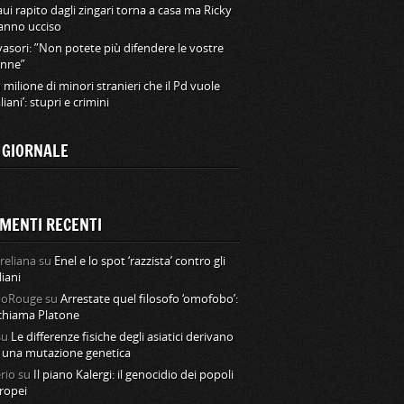
ui rapito dagli zingari torna a casa ma Ricky
hanno ucciso
vasori: ”Non potete più difendere le vostre
nne”
 milione di minori stranieri che il Pd vuole
aliani’: stupri e crimini
L GIORNALE
MENTI RECENTI
reliana
su
Enel e lo spot ‘razzista’ contro gli
liani
loRouge
su
Arrestate quel filosofo ‘omofobo’:
 chiama Platone
su
Le differenze fisiche degli asiatici derivano
 una mutazione genetica
rio
su
Il piano Kalergi: il genocidio dei popoli
ropei