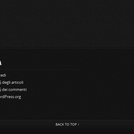
A
cedi
S
degli articoli
S
dei commenti
rdPress.org
BACK TO TOP ↑