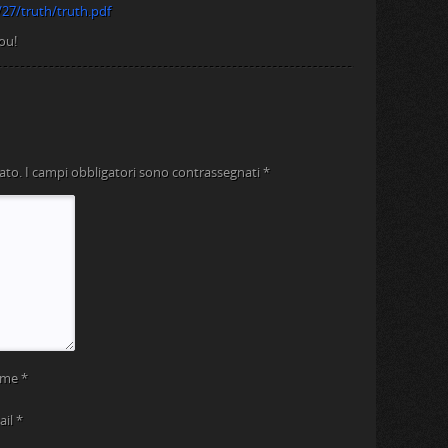
27/truth/truth.pdf
ou!
ato.
I campi obbligatori sono contrassegnati
*
ome
*
ail
*