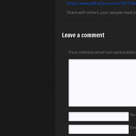
https://www.pdf-archive.com/2017/06/
Share with others, your people need y
Leave a comment
Il tuo indirizzo email non sarà pubblic
N
Em