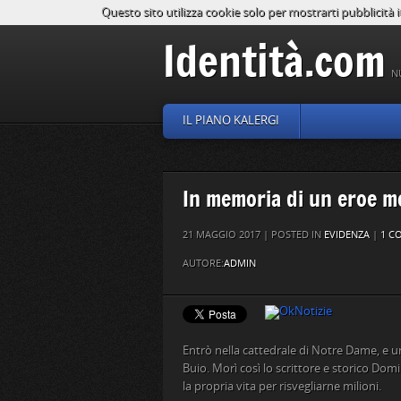
Questo sito utilizza cookie solo per mostrarti pubblicità i
Identità.com
N
IL PIANO KALERGI
In memoria di un eroe 
21 MAGGIO 2017 | POSTED IN
EVIDENZA
|
1 C
AUTORE:
ADMIN
Entrò nella cattedrale di Notre Dame, e una
Buio. Morì così lo scrittore e storico Do
la propria vita per risvegliarne milioni.