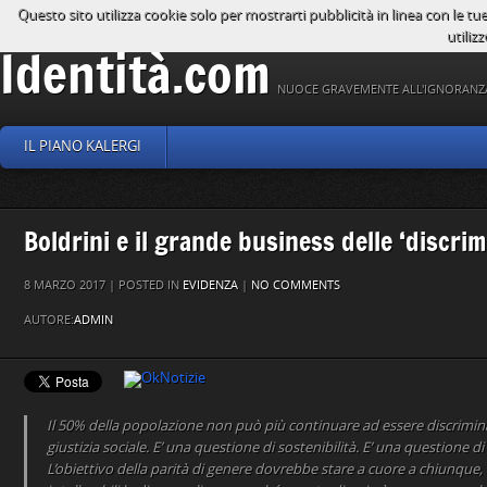
Questo sito utilizza cookie solo per mostrarti pubblicità in linea con le tu
utilizz
Identità.com
NUOCE GRAVEMENTE ALL'IGNORANZ
IL PIANO KALERGI
Boldrini e il grande business delle ‘discrim
8 MARZO 2017 | POSTED IN
EVIDENZA
|
NO COMMENTS
AUTORE:
ADMIN
Il 50% della popolazione non può più continuare ad essere discrimin
giustizia sociale. E’ una questione di sostenibilità. E’ una questione d
L’obiettivo della parità di genere dovrebbe stare a cuore a chiunque