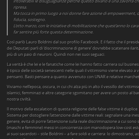
intollerabili le disuguaglianze perché questo divario è una zavorra c
ripresa.
Ma tocca in primo luogo a noi donne fare azione di empowerment, d
fiducia, sostegno.
L’otto marzo, con le iniziative di mobilitazione che quest’anno lo carat
far sentire più forte questa determinazione.
Così parlò Lauro Boldrini dal suo profilo Facebook. E il fatto che il pres
dei Deputati parli di ‘discriminazione di genere’ dovrebbe scatenare ilari
più di un paio di neuroni. Quindi non nei suoi seguaci.
La verità è che lei e le fanatiche come lei hanno fatto carriera sul business 
è tipico delle società senescenti nelle quali il vittimismo viene elevato 
pensanti. Basti pensare a quanto avvenuto con UNAR e relative marchet
Viviamo nell’epoca, oscura, in cui chi alza più in alto il vessillo del vittim
islamici, femminazi e altre categorie sgomitano per avere un posto al ban
nostra civiltà.
Il motivo della escalation di questa religione delle false vittime è duplice.
Sistema per distogliere l’attenzione dalle vittime reali: segnalare una ine
genere, evita di porre l’attenzione sulla reale discriminazione a cui sono s
(maschi e femmine) messi in concorrenza con manodopera low-cost este
ai suoi sacerdoti – stile Boldrini – a fare soldi e carriera: lo dimostrano, 