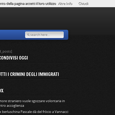
o della pagina accetti il loro utilizzo
Altre Info
Chiudi
d_posts]
CONDIVISI OGGI
TTI I CRIMINI DEGLI IMMIGRATI
OX
nore straniero vuole sgozzare volontaria in
ntro accoglienza
ex berluschina Pascale dà del fròcio a Vannacci