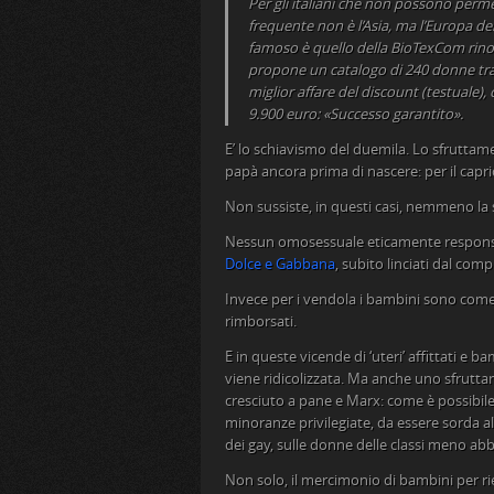
Per gli italiani che non possono perme
frequente non è l’Asia, ma l’Europa dell
famoso è quello della BioTexCom rino
propone un catalogo di 240 donne tra 
miglior affare del discount (testuale),
9.900 euro: «Successo garantito».
E’ lo schiavismo del duemila. Lo sfruttam
papà ancora prima di nascere: per il capri
Non sussiste, in questi casi, nemmeno la
Nessun omosessuale eticamente responsab
Dolce e Gabbana
, subito linciati dal com
Invece per i vendola i bambini sono come
rimborsati.
E in queste vicende di ‘uteri’ affittati e
viene ridicolizzata. Ma anche uno sfrutta
cresciuto a pane e Marx: come è possibile, 
minoranze privilegiate, da essere sorda a
dei gay, sulle donne delle classi meno abb
Non solo, il mercimonio di bambini per riem