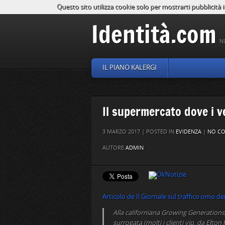
Questo sito utilizza cookie solo per mostrarti pubblicità i
Identità.com
N
IL PIANO KALERGI
Il supermercato dove i 
3 MARZO 2017 | POSTED IN
EVIDENZA
|
NO C
AUTORE:
ADMIN
Articolo de Il Giornale sul traffico omo de
Alla californiana Growing Generations,
surrogata (molti i clienti vip, da Elton