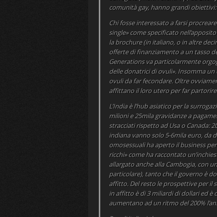
comunità gay, hanno grandi obiettivi:
Chi fosse interessato a farsi procreare
single» come specificato nell’apposit
la brochure (in italiano, o in altre dec
offerte di finanziamento a un tasso de
Generations va particolarmente orgogl
delle donatrici di ovuli». Insomma un
ovuli da far fecondare. Oltre ovviamen
affittano il loro utero per far partori
L’India è l’hub asiatico per la surroga
milioni e 25mila gravidanze a pagament
stracciati rispetto ad Usa o Canada: 20
indiana vanno solo 5-6mila euro, da div
omosessuali ha aperto il business per
ricchi» come ha raccontato un’inchiest
allargato anche alla Cambogia, con una 
particolare), tanto che il governo è d
affitto. Del resto le prospettive per il
in affitto è di 3 miliardi di dollari ed
aumentano ad un ritmo del 200% l’an