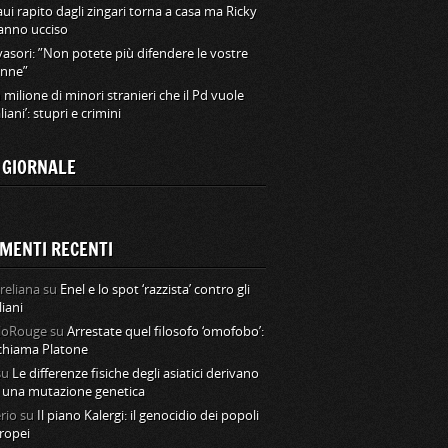
ui rapito dagli zingari torna a casa ma Ricky
hanno ucciso
vasori: ”Non potete più difendere le vostre
nne”
 milione di minori stranieri che il Pd vuole
aliani’: stupri e crimini
L GIORNALE
MENTI RECENTI
reliana
su
Enel e lo spot ‘razzista’ contro gli
liani
loRouge
su
Arrestate quel filosofo ‘omofobo’:
 chiama Platone
su
Le differenze fisiche degli asiatici derivano
 una mutazione genetica
rio
su
Il piano Kalergi: il genocidio dei popoli
ropei