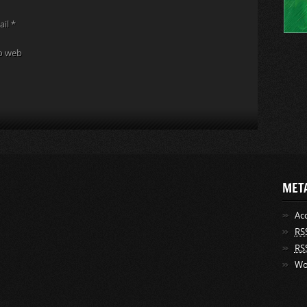
ail
*
to web
MET
Ac
RS
RS
Wo