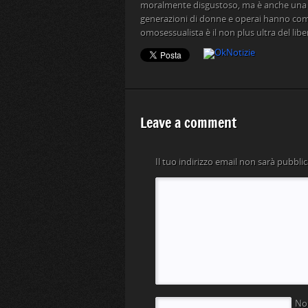
moralmente disgustoso, ma è anche una evi
generazioni di donne e operai hanno com
omosessualista è il non plus ultra del li
Leave a comment
Il tuo indirizzo email non sarà pubblic
N