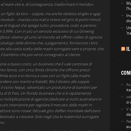
Ma
 «Creare vite e, di conseguenza, trasformare il mondo».
l’
 un figlio da loro – coppie, ma anche «lesbica single» e «gay
In
o modulo – manda una mail e riceve nel giro di pochi minuti
do
ine di lingue) che spiega tutto: procedure, costi, e persino
Un
l 5,99%. Con in più un servizio esclusivo di cui Growing
‘it
iosa: «Siamo gli unici al mondo ad offrire i video di ognuna
 catalogo delle donne che, a pagamento, forniscono i loro
I
te alla vasta scelta delle madri surrogate vere e proprie, che
re il bambino che poi verrà consegnato al cliente.
zione a basso costo, un business che lì vale centinaia di
o l’anno, con circa 3mila cliniche che offrono prezzi
COM
mila euro e si ritorna a casa con un figlio (alla madre
idere con marito e fratelli). Ma il divieto alle coppie
Au
 il vicino Nepal, «diventato un produttore di bambini per
ita
a di El Pais. Un florido business che si è rapidamente
ve
moltiplicazione di agenzie (dedicate ai ricchi australiani in
si
ovuto intervenire per regolare il mercato delle madri in
V
 settore sono rosee: l’attuale giro d’affari mondiale dell’utero
da
 è destinato a crescere. Solo negli Usa le maternità surrogate
Ne
no.
eu