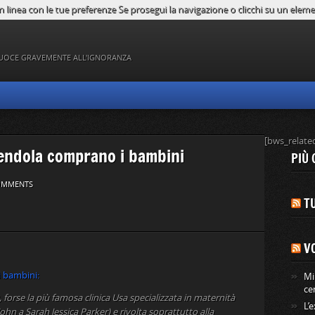
n linea con le tue preferenze Se prosegui la navigazione o clicchi su un element
UOCE GRAVEMENTE ALL'IGNORANZA
[bws_relate
vendola comprano i bambini
PIÙ 
OMMENTS
TU
V
i bambini:
Mi
ce
 forse la più famosa clinica Usa specializzata in maternità
L’
 John a Sarah Jessica Parker) e rivolta soprattutto alla