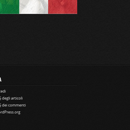
A
cedi
S
degli articoli
S
dei commenti
rdPress.org