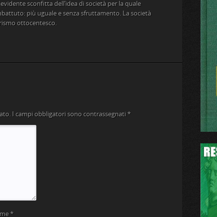
dente sconfitta dell’idea di società per la quale
battuto: più uguale e senza sfruttamento. La società
berismo ottocentesco.
ato.
I campi obbligatori sono contrassegnati
*
ome
*