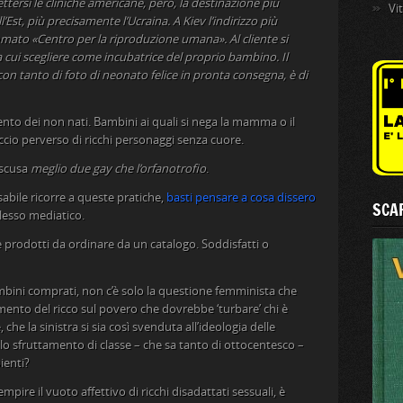
ttersi le cliniche americane, però, la destinazione più
Vi
’Est, più precisamente l’Ucraina. A Kiev l’indirizzo più
mato «Centro per la riproduzione umana». Al cliente si
cui scegliere come incubatrice del proprio bambino. Il
 con tanto di foto di neonato felice in pronta consegna, è di
ento dei non nati. Bambini ai quali si nega la mamma o il
ccio perverso di ricchi personaggi senza cuore.
 scusa
meglio due gay che l’orfanotrofio
.
ile ricorre a queste pratiche,
basti pensare a cosa dissero
SCAR
plesso mediatico.
 prodotti da ordinare da un catalogo. Soddisfatti o
 bambini comprati, non c’è solo la questione femminista che
mento del ricco sul povero che dovrebbe ‘turbare’ chi è
che la sinistra si sia così svenduta all’ideologia delle
llo sfruttamento di classe – che sa tanto di ottocentesco –
ienti?
pire il vuoto affettivo di ricchi disadattati sessuali, è