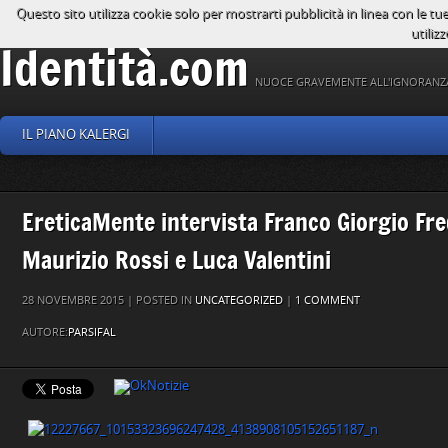
Questo sito utilizza cookie solo per mostrarti pubblicità in linea con le tu
utilizz
Identità.com
NUOCE GRAVEMENTE ALL'IGNORANZ
IL PIANO KALERGI
EreticaMente intervista Franco Giorgio Fre
Maurizio Rossi e Luca Valentini
28 NOVEMBRE 2015 | POSTED IN
UNCATEGORIZED
|
1 COMMENT
AUTORE:
PARSIFAL