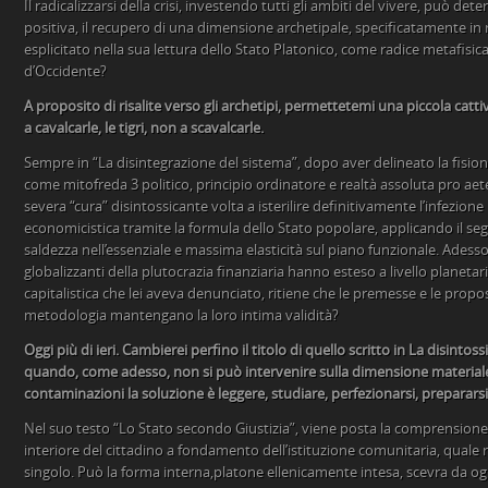
Il radicalizzarsi della crisi, investendo tutti gli ambiti del vivere, può d
positiva, il recupero di una dimensione archetipale, specificatamente in
esplicitato nella sua lettura dello Stato Platonico, come radice metafisica 
d’Occidente?
A proposito di risalite verso gli archetipi, permettetemi una piccola catt
a cavalcarle, le tigri, non a scavalcarle.
Sempre in “La disintegrazione del sistema”, dopo aver delineato la fisio
come mitofreda 3 politico, principio ordinatore e realtà assoluta pro aet
severa “cura” disintossicante volta a isterilire definitivamente l’infezion
economicistica tramite la formula dello Stato popolare, applicando il se
saldezza nell’essenziale e massima elasticità sul piano funzionale. Adess
globalizzanti della plutocrazia finanziaria hanno esteso a livello planetar
capitalistica che lei aveva denunciato, ritiene che le premesse e le propos
metodologia mantengano la loro intima validità?
Oggi più di ieri. Cambierei perfino il titolo di quello scritto in La disintos
quando, come adesso, non si può intervenire sulla dimensione materiale, 
contaminazioni la soluzione è leggere, studiare, perfezionarsi, prepararsi 
Nel suo testo “Lo Stato secondo Giustizia”, viene posta la comprensione 
interiore del cittadino a fondamento dell’istituzione comunitaria, quale 
singolo. Può la forma interna,platone ellenicamente intesa, scevra da og