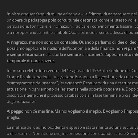
In oltre cinquant’anni di milizia editoriale – le Edizioni di Ar nacquero nel
un’opera di pedagogia politico/culturale destinata, come lei stesso volle 
persuasioni, tonificare le inclinazioni, radicare i convincimenti, fissare i 
e a riproporre idee, miti e simboli. Quale bilancio si sente adesso di pote
Vi ringrazio, ma non sono un contabile. Quando parliamo di idee o ideo
possiamo applicare le nozioni dell’economia e della finanza, non vi pare
è sempre incarnata nella storia e sempre si incarnerà. L’operare retto mi
temporale di dare e avere.
In un suo celebre intervento, del 17 agosto del 1969 alla riunione del C
Fronte Rivoluzionariodisintegrazione Europeo a Regensburg, da cui sorse
disintegrazione del sistema”, lei evidenziò l’istaurarsi di una dittatura mer
attuazione in ogni ambito dell’esistenza nella società occidentale. Dopo 
discorso, ritiene che il processo catabasico sia in fase terminale o ci si deve
degenerazione?
Al peggio non c’è mai fine. Ma noi vogliamo il meglio. E vogliamo l’impossi
meglio.
La matrice del declino occidentale spesso è stata riferita ad una esclus
o di costume. Non ritiene che, in connessione con quando scrisse Guènon