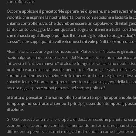
controffensiva?
Occorre applicare il precetto ‘Né sperare né disperare, ma perseverare’ 
volontà, che esprime la nostra libertà, porre con decisione e lucidità le c
chiama controffensiva. Che dovrebbe essere un capolavoro di intellige
tanto, tanto coraggio. Ma per questo bisogna contenere a tutti i costi l’e
che minaccia ogni disegno politico. Il mio consiglio etico (e pragmatico)?
stesso”, cioè sappi quanto vali e riconosci chi vale più di te. (E non racco
Alcuni storici avevano già riconosciuto in Platone e in Nietzsche gli ispirat
nazionalpopolari del secolo scorso, del Nazionalsocialismo in particolar
intravisto il “cattivo maestro” di alcune frange del radicalismo neofascis
profondo e attento studioso del pensiero di Platone, di Evola e di Nietzs
curando una nuova traduzione delle opere con il testo originale tedesco 
chiavi di lettura? Come interpreta il pensiero di questi giganti della fil
ancora oggi, ispirare nuovi percorsi nel campo politico?
Si tratta di pensatori che hanno offerto ai loro tempi, riproponendole, le
tempo, quindi sottratte al tempo. I principii, essendo intemporali, poss
di azione.
Gli USA perseverano nella loro opera di destabilizzazione planetaria sia a l
economico, scatenando conflitti, alimentando un terrorismo jihadista cos
diffondendo perversi costumi e degradanti mentalità come il genderism