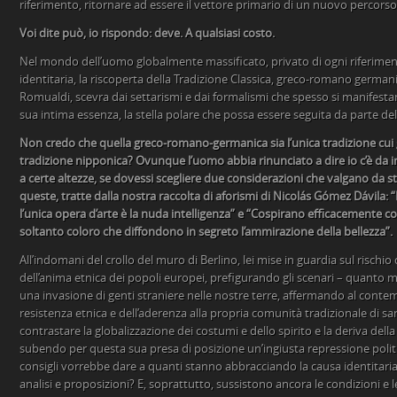
riferimento, ritornare ad essere il vettore primario di un nuovo percors
Voi dite può, io rispondo: deve. A qualsiasi costo.
Nel mondo dell’uomo globalmente massificato, privato di ogni riferimento
identitaria, la riscoperta della Tradizione Classica, greco-romano germanic
Romualdi, scevra dai settarismi e dai formalismi che spesso si manifestan
sua intima essenza, la stella polare che possa essere seguita da parte del
Non credo che quella greco-romano-germanica sia l’unica tradizione cui 
tradizione nipponica? Ovunque l’uomo abbia rinunciato a dire io c’è da im
a certe altezze, se dovessi scegliere due considerazioni che valgano da st
queste, tratte dalla nostra raccolta di aforismi di Nicolás Gómez Dávila: 
l’unica opera d’arte è la nuda intelligenza” e “Cospirano efficacemente c
soltanto coloro che diffondono in segreto l’ammirazione della bellezza”.
All’indomani del crollo del muro di Berlino, lei mise in guardia sul rischi
dell’anima etnica dei popoli europei, prefigurando gli scenari – quanto ma
una invasione di genti straniere nelle nostre terre, affermando al contem
resistenza etnica e dell’aderenza alla propria comunità tradizionale di san
contrastare la globalizzazione dei costumi e dello spirito e la deriva della
subendo per questa sua presa di posizione un’ingiusta repressione politic
consigli vorrebbe dare a quanti stanno abbracciando la causa identitari
analisi e proposizioni? E, soprattutto, sussistono ancora le condizioni e l