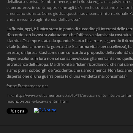
dell’alleato sionista. Sembra, invece, che la Russia voglia riacquisire un r
superpotenza in contrapposizione agli USA, anche contestando i valori f
americano-sionista. Come giudica questi nuovi scenari internazionali? Po
andare incontro agli interessi dell’Europa?
La Russia, oggi, è l’unico stato in grado di custodire gli interessi delle 
d’accordo con la vostra valutazione che l’offensiva islamica sia costruita i
islamica c’è sempre stata, da quando è sorto l’Islam – e, seguendo il rit
vitale (quindi anche nella guerra, che è la forma vitale per eccellenza), ha
arresto, di ripresa. Così come non concordo a proposito della volontà de
degenerazione. In loro non c’è consapevolezza: gli americani sono quello
escrescenze dell’Europa. Ma di fronte all’Islam ricordiamoci che noi sia
siamo pure i sobborghi dell’occidente, che siamo america. Non facciamoci 
disperazione di una guerra persa (e di una vendetta mai consumata).
fonte: Ereticamente.net
link: http://www.ereticamente.net/2015/11/ereticamente-intervista-franc
maurizio-rossi-e-luca-valentini.html