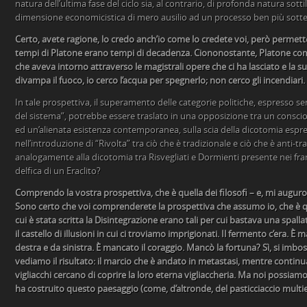
natura dell’ultima fase del ciclo sia, al contrario, di profonda natura sotti
dimensione economicistica di mero ausilio ad un processo ben più sott
Certo, avete ragione, lo credo anch’io come lo credete voi, però permette
tempi di Platone erano tempi di decadenza. Ciononostante, Platone co
che aveva intorno attraverso le magistrali opere che ci ha lasciato e la 
divampa il fuoco, io cerco l’acqua per spegnerlo; non cerco gli incendiari.
In tale prospettiva, il superamento delle categorie politiche, espresso s
del sistema”, potrebbe essere traslato in una opposizione tra un conscio 
ed un’alienata esistenza contemporanea, sulla scia della dicotomia espr
nell’introduzione di “Rivolta” tra ciò che è tradizionale e ciò che è anti-t
analogamente alla dicotomia tra Risvegliati e Dormienti presente nei fra
delfica di un Eraclito?
Comprendo la vostra prospettiva, che è quella dei filosofi – e, mi auguro 
Sono certo che voi comprenderete la prospettiva che assumo io, che è que
cui è stata scritta la Disintegrazione erano tali per cui bastava una spall
il castello di illusioni in cui ci troviamo imprigionati. Il fermento c’era. È 
destra e da sinistra. È mancato il coraggio. Mancò la fortuna? Sì, si imbos
vediamo il risultato: il marcio che è andato in metastasi, mentre continua
vigliacchi cercano di coprire la loro eterna vigliaccheria. Ma noi possiamo
ha costruito questo paesaggio (come, d’altronde, del pasticciaccio multi