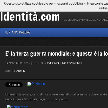
Questo sito utilizza cookie solo per mostrarti pubblicità in linea con le tu
utilizz
Identità.com
NUOCE GRAVEMENTE ALL'IGNORANZ
IL PIANO KALERGI
E’ la terza guerra mondiale: e questa è la l
14 NOVEMBRE 2015 | POSTED IN
EVIDENZA
|
NO COMMENTS
AUTORE:
ADMIN
Einstein disse un giorno di non avere idea, di quali armi sarebbero state
terza Guerra Mondiale, oggi noi lo sappiamo: