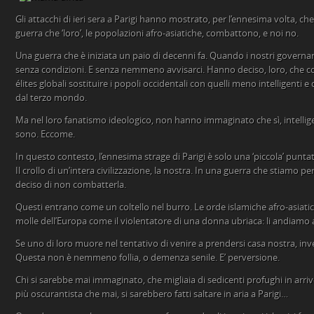
Gli attacchi di ieri sera a Parigi hanno mostrato, per l’ennesima volta, ch
guerra che ‘loro’, le popolazioni afro-asiatiche, combattono, e noi no.
Una guerra che è iniziata un paio di decenni fa. Quando i nostri governa
senza condizioni. E senza nemmeno avvisarci. Hanno deciso, loro, che con
élites globali sostituire i popoli occidentali con quelli meno intelligenti 
dal terzo mondo.
Ma nel loro fanatismo ideologico, non hanno immaginato che sì, intellige
sono. Eccome.
In questo contesto, l’ennesima strage di Parigi è solo una ‘piccola’ punta
Il crollo di un’intera civilizzazione, la nostra. In una guerra che stiam
deciso di non combatterla.
Questi entrano come un coltello nel burro. Le orde islamiche afro-asiat
molle dell’Europa come il violentatore di una donna ubriaca: li andiamo
Se uno di loro muore nel tentativo di venire a prendersi casa nostra, invece
Questa non è nemmeno follia, o demenza senile. E’ perversione.
Chi si sarebbe mai immaginato, che migliaia di sedicenti profughi in arriv
più oscurantista che mai, si sarebbero fatti saltare in aria a Parigi…