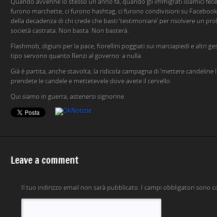
Quando avvenne lo stesso un anno fa, quando gli immigrati islamici fecero
furono marchette, ci furono hashtag, ci furono condivisioni su Facebook
della decadenza di chi crede che basti ‘testimoniare’ per risolvere un pro
società castrata. Non basta. Non basterà.
Flashmob, digiuni per la pace, fiorellini poggiati sui marciapiedi e altri ge
tipo servono quanto Renzi al governo: a nulla.
Già è partita, anche stavolta, la ridicola campagna di ‘mettere candeline l
prendete le candele e mettetevele dove avete il cervello.
Qui siamo in guerra, astenersi signorine.
Leave a comment
Il tuo indirizzo email non sarà pubblicato.
I campi obbligatori sono 