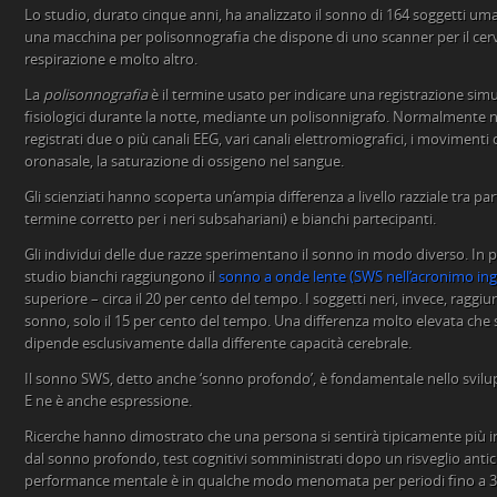
Lo studio, durato cinque anni, ha analizzato il sonno di 164 soggetti u
una macchina per polisonnografia che dispone di uno scanner per il cerve
respirazione e molto altro.
La
polisonnografia
è il termine usato per indicare una registrazione sim
fisiologici durante la notte, mediante un polisonnigrafo. Normalmente n
registrati due o più canali EEG, vari canali elettromiografici, i movimenti 
oronasale, la saturazione di ossigeno nel sangue.
Gli scienziati hanno scoperta un’ampia differenza a livello razziale tra part
termine corretto per i neri subsahariani) e bianchi partecipanti.
Gli individui delle due razze sperimentano il sonno in modo diverso. In p
studio bianchi raggiungono il
sonno a onde lente (SWS nell’acronimo ing
superiore – circa il 20 per cento del tempo. I soggetti neri, invece, raggi
sonno, solo il 15 per cento del tempo. Una differenza molto elevata che s
dipende esclusivamente dalla differente capacità cerebrale.
Il sonno SWS, detto anche ‘sonno profondo’, è fondamentale nello svilup
E ne è anche espressione.
Ricerche hanno dimostrato che una persona si sentirà tipicamente più i
dal sonno profondo, test cognitivi somministrati dopo un risveglio antic
performance mentale è in qualche modo menomata per periodi fino a 30 