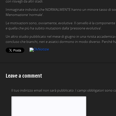
con risvegli da altri stadi.
Immaginate individui che NORMALMENTE hanno un minore tasso di so
Menomazione ‘normale’.
Le motivazioni sono, ovviamente, evolutive. Il cervello è la componente
e quella che più ha subito mutazioni dalla ‘pressione evolutiva’.
Un altro studio pubblicato nel mese di giugno in una rivista accademic
concluso che bianchi, neri e asiatici dormono in modo diverso. Perché ha
Leave a comment
Il tuo indirizzo email non sarà pubblicato.
I campi obbligatori sono 