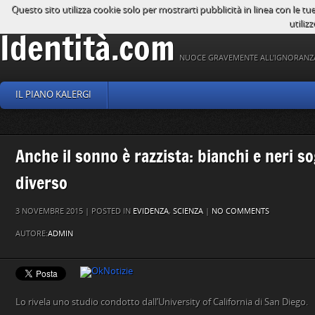
Questo sito utilizza cookie solo per mostrarti pubblicità in linea con le tu
utilizz
Identità.com
NUOCE GRAVEMENTE ALL'IGNORANZ
IL PIANO KALERGI
Anche il sonno è razzista: bianchi e neri 
diverso
3 NOVEMBRE 2015 | POSTED IN
EVIDENZA
,
SCIENZA
|
NO COMMENTS
AUTORE:
ADMIN
Lo rivela uno studio condotto dall’University of California di San Diego.