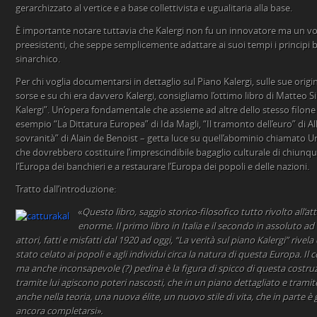
gerarchizzato al vertice e a base collettivista e ugualitaria alla base.
È importante notare tuttavia che Kalergi non fu un innovatore ma un vol
preesistenti, che seppe semplicemente adattare ai suoi tempi i principi 
sinarchico.
Per chi voglia documentarsi in dettaglio sul Piano Kalergi, sulle sue origini
sorse e su chi era davvero Kalergi, consigliamo l’ottimo libro di Matteo S
Kalergi”. Un’opera fondamentale che assieme ad altre dello stesso filon
esempio “La Dittatura Europea” di Ida Magli, “Il tramonto dell’euro” di Al
sovranità” di Alain de Benoist – getta luce su quell’abominio chiamato Un
che dovrebbero costituire l’imprescindibile bagaglio culturale di chiunq
l’Europa dei banchieri e a restaurare l’Europa dei popoli e delle nazioni.
Tratto dall’introduzione:
«
Questo libro, saggio storico-filosofico tutto rivolto all’a
enorme. Il primo libro in Italia e il secondo in assoluto a
attori, fatti e misfatti dal 1920 ad oggi, “La verità sul piano Kalergi” rive
stato celato ai popoli e agli individui circa la natura di questa Europa. Il 
ma anche inconsapevole (?) pedina è la figura di spicco di questa costruzio
tramite lui agiscono poteri nascosti, che in un piano dettagliato e trami
anche nella teoria, una nuova élite, un nuovo stile di vita, che in parte è 
ancora completarsi».