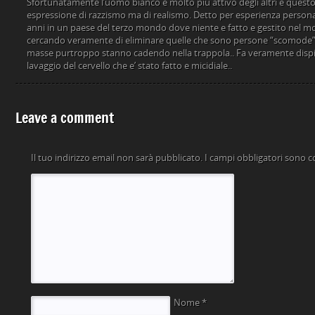
Sfortunatamente l’uomo bianco e molto piu attivo degli altri e questo 
espressione di razzismo ma di realismo. Detto per esperienza persona
anni in un paese del terzo mondo dove niente e fatto e gestito nel mo
cercando veramente di eliminare quelle che sono persone “scomode”. 
masse purtroppo stanno cadendo nella trappola.. Fa veramente dispia
lavaggio del cervello che e’ stato fatto e micidiale..
Leave a comment
Il tuo indirizzo email non sarà pubblicato.
I campi obbligatori sono 
Nome
*