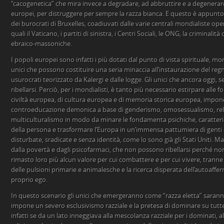
“cacogenetica” che mira invece a degradare, ad abbruttire e a degenerare i
europei, per distruggere per sempre la razza bianca. E questo è appunto 
dei burocrati di Bruxelles, coadiuvati dalle varie centrali mondialiste oper
quali il Vaticano, i partiti di sinistra, i Centri Sociali, le ONG, la criminalit
ebraico-massoniche.
I popoli europei sono infatti i più dotati dal punto di vista spirituale, mor
unici che possono costituire una seria minaccia all’instaurazione del reg
usurocrati teorizzato da Kalergi e dalle logge. Gli unici che ancora oggi,
ribellarsi. Perciò, per i mondialisti, è tanto più necessario estirpare all
civiltà europea, di cultura europea e di memoria storica europea, impon
controeducazione demonica a base di genderismo, omosessualismo, rela
multiculturalismo in modo da minare le fondamenta psichiche, caratteriali
della persona e trasformare l’Europa in un’immensa pattumiera di genti
disturbate, sradicate e senza identità, come lo sono già gli Stati Uniti. 
dalla povertà e dagli psicofarmaci, che non possono ribellarsi perché n
rimasto loro più alcun valore per cui combattere e per cui vivere, trann
delle pulsioni primarie e animalesche e la ricerca disperata dell’autoaffer
proprio ego.
In questo scenario gli unici che emergeranno come “razza eletta” saranno
impone un severo esclusivismo razziale e la pretesa di dominare su tutte l
infatti se da un lato inneggiava alla mescolanza razziale per i dominati, 