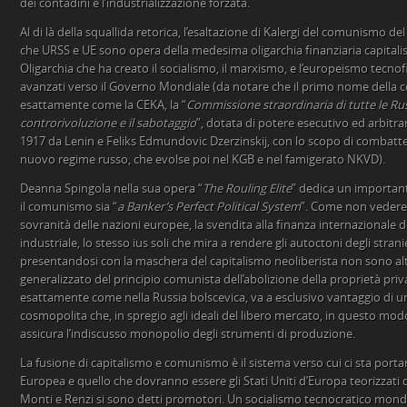
dei contadini e l’industrializzazione forzata.
Al di là della squallida retorica, l’esaltazione di Kalergi del comunismo d
che URSS e UE sono opera della medesima oligarchia finanziaria capitalist
Oligarchia che ha creato il socialismo, il marxismo, e l’europeismo tecno
avanzati verso il Governo Mondiale (da notare che il primo nome della
esattamente come la CEKA, la “
Commissione straordinaria di tutte le Ru
controrivoluzione e il sabotaggio
”, dotata di potere esecutivo ed arbitrari
1917 da Lenin e Feliks Edmundovic Dzerzinskij, con lo scopo di combatter
nuovo regime russo, che evolse poi nel KGB e nel famigerato NKVD).
Deanna Spingola nella sua opera “
The Rouling Elite
” dedica un importan
il comunismo sia “
a Banker’s Perfect Political System
”. Come non vedere i
sovranità delle nazioni europee, la svendita alla finanza internazionale d
industriale, lo stesso ius soli che mira a rendere gli autoctoni degli stranie
presentandosi con la maschera del capitalismo neoliberista non sono altr
generalizzato del principio comunista dell’abolizione della proprietà pri
esattamente come nella Russia bolscevica, va a esclusivo vantaggio di una
cosmopolita che, in spregio agli ideali del libero mercato, in questo mod
assicura l’indiscusso monopolio degli strumenti di produzione.
La fusione di capitalismo e comunismo è il sistema verso cui ci sta porta
Europea e quello che dovranno essere gli Stati Uniti d’Europa teorizzati da 
Monti e Renzi si sono detti promotori. Un socialismo tecnocratico mondia