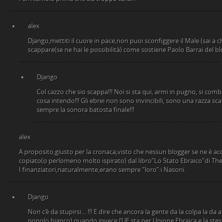
alex
Django,mettiti il cuore in pace,non puoi sconfiggere il Male (sai a c
scappare(se ne hai le possibilità) come sostiene Paolo Barrai del b
Django
Col cazzo che sio scappa!!! Noi si sta qui, armi in pugno, si co
cosa intendo!!! Gli ebrei non sono invincibili, sono una razza sc
sempre la sonora batosta finale!!!
alex
A proposito,giusto per la cronaca,visto che nessun blogger se ne è acc
copiato(o perlomeno molto ispirato) dal libro”Lo Stato Ebraico”di Th
I finanziatori,naturalmente,erano sempre “loro”:i Nasoni.
Django
Non c’è da stupirsi… !!! E dire che ancora la gente da la colpa la da
popolo bianco) quando invece l’UE sta per Unione Ebraica e la stes