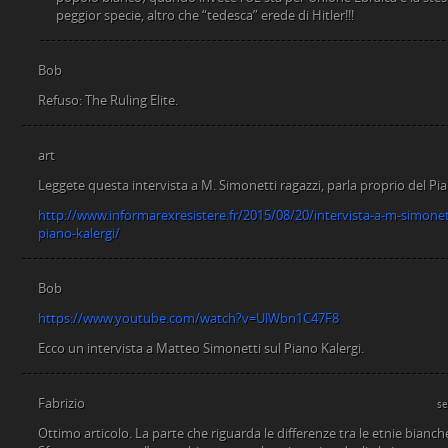
peggior specie, altro che “tedesca” erede di Hitler!!!
Bob
Refuso:
The Ruling Elite
.
art
Leggete questa intervista a M. Simonetti ragazzi, parla proprio del Pia
http://www.informarexresistere.fr/2015/08/20/intervista-a-m-simonett
piano-kalergi/
Bob
https://www.youtube.com/watch?v=UlWbn1C47F8
Ecco un intervista a Matteo Simonetti sul Piano Kalergi.
Fabrizio
se
Ottimo articolo. La parte che riguarda le differenze tra le etnie bianche 