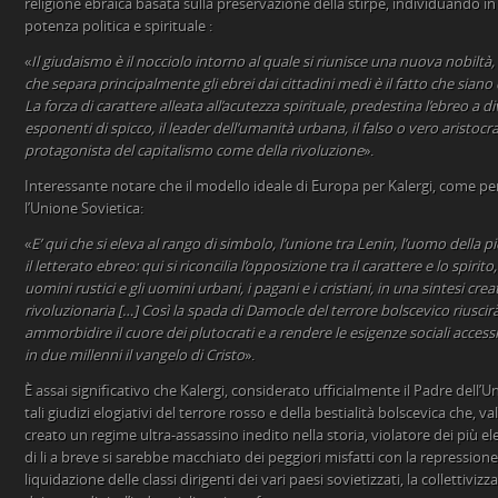
religione ebraica basata sulla preservazione della stirpe, individuando in e
potenza politica e spirituale :
«
Il giudaismo è il nocciolo intorno al quale si riunisce una nuova nobiltà,
che separa principalmente gli ebrei dai cittadini medi è il fatto che siano
La forza di carattere alleata all’acutezza spirituale, predestina l’ebreo a di
esponenti di spicco, il leader dell’umanità urbana, il falso o vero aristocra
protagonista del capitalismo come della rivoluzione
».
Interessante notare che il modello ideale di Europa per Kalergi, come per 
l’Unione Sovietica:
«
E’ qui che si eleva al rango di simbolo, l’unione tra Lenin, l’uomo della pi
il letterato ebreo: qui si riconcilia l’opposizione tra il carattere e lo spirito, 
uomini rustici e gli uomini urbani, i pagani e i cristiani, in una sintesi creat
rivoluzionaria […] Così la spada di Damocle del terrore bolscevico riusci
ammorbidire il cuore dei plutocrati e a rendere le esigenze sociali accessi
in due millenni il vangelo di Cristo
».
È assai significativo che Kalergi, considerato ufficialmente il Padre dell
tali giudizi elogiativi del terrore rosso e della bestialità bolscevica che, v
creato un regime ultra-assassino inedito nella storia, violatore dei più el
di li a breve si sarebbe macchiato dei peggiori misfatti con la repressione 
liquidazione delle classi dirigenti dei vari paesi sovietizzati, la collettiviz