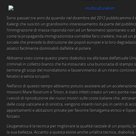
Sono passati tre anni da quando nel dicembre del 2012 pubblicammo il n
Kalergi che suscitò un grandissimo interessamento da parte del pubblic
l’immigrazione di massa risponda non ad un fenomeno spontaneo o ad
come la propaganda immigrazionista vorrebbe farci credere, ma ad un pr
sociale che prevede la distruzione dei popoli europei e la loro degradazio
asiatici facilmente dominabili dall’elite al potere.
Abbiamo visto come questo piano diabolico sia alla base dell’attuale Uni
criminali in colletto bianco che ha instaurato una burocrazia di stampo s
termine gli scopi del mondialismo e l’asservimento di un intero continen
fanatici e senza scrupoli.
Nell’arco di questo tempo abbiamo potuto assistere ad un accelerazione d
missioni Mare Nostrum e Triton, è stato infatti creato un vero ponte na
i veicoli di riproduzione dei nuovi mostri sulle coste italiane che, attrave
delle coop vaticane e di sinistra, vengono inseriti non più in centri di acc
appartamenti e abitazioni private per favorire l’amalgama etnico e l’op
forzato.
L’eugenetica è la tecnica per migliorare la qualità razziale di un popolo, la
la sua bellezza. Accanto a questa esiste anche un’altra tecnica, diabolic