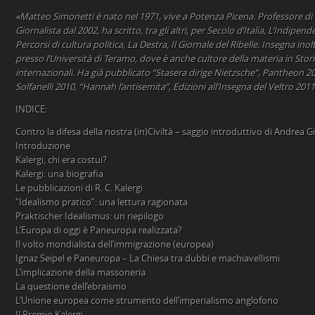
«Matteo Simonetti è nato nel 1971, vive a Potenza Picena. Professore di st
Giornalista dal 2002, ha scritto, tra gli altri, per Secolo d’Italia, L’Indipend
Percorsi di cultura politica, La Destra, Il Giornale del Ribelle. Insegna inol
presso l’Università di Teramo, dove è anche cultore della materia in Storia
internazionali. Ha già pubblicato “Stasera dirige Nietzsche”, Pantheon 
Solfanelli 2010, “Hannah l’antisemita”, Edizioni all’Insegna del Veltro 2011
INDICE:
Contro la difesa della nostra (in)Civiltà – saggio introduttivo di Andrea G
Introduzione
Kalergi, chi era costui?
Kalergi: una biografia
Le pubblicazioni di R. C. Kalergi
“Idealismo pratico”: una lettura ragionata
Praktischer Idealismus: un riepilogo
L’Europa di oggi è Paneuropa realizzata?
Il volto mondialista dell’immigrazione (europea)
Ignaz Seipel e Paneuropa – La Chiesa tra dubbi e machiavellismi
L’implicazione della massoneria
La questione dell’ebraismo
L’Unione europea come strumento dell’imperialismo anglofono
Il Premio Kalergi