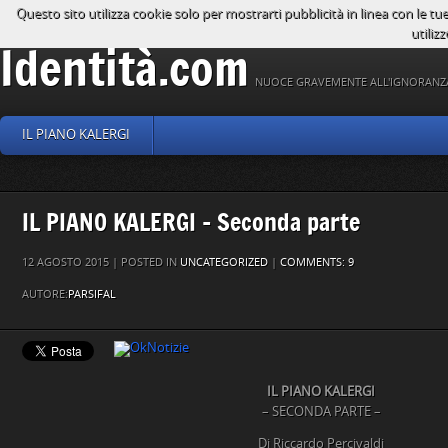
Questo sito utilizza cookie solo per mostrarti pubblicità in linea con le tu
utilizz
Identità.com
NUOCE GRAVEMENTE ALL'IGNORANZ
IL PIANO KALERGI
IL PIANO KALERGI – Seconda parte
12 AGOSTO 2015 | POSTED IN
UNCATEGORIZED
|
COMMENTS: 9
AUTORE:
PARSIFAL
IL PIANO KALERGI
– SECONDA PARTE –
Di Riccardo Percivaldi