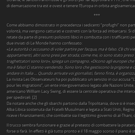
di demarcazione tra est e ovest e tenere l’Europa in orbita angloamerica
***
Come abbiamo dimostrato in precedenza i sedicenti “profughi” non par
volontà, ma vengono catturati e costretti con la forza ad imbarcarsi. Si 
retate da parte di presunti poliziotti libici in combutta con i trafficanti p
due inviati di Le Monde hanno confessato:
«
Le autorità ci accusano di voler partire per l’acqua, ma è falso. C’è chi vi
appartamenti, altri sono presi per strada; come me, io sono stato preso p
traghettatori sono loro», spiega un compagno. «Dicono agli europei che
ma è falso! Ci stanno vendendo. Sono loro che gestiscono la prigione e 
andare in Italia … Quando arrivate voi giornalisti, fanno finta, è organizz
La rivista Les Observateurs ha poi pubblicato un servizio in cui accusa “
pour les migrations”, un ente intergovernativo legato alle Nazioni Unite
americano Willliam Lacy Swing, di essere la centrale operativa che interce
per spedirceli. [2]
Da notare anche che gli sbarchi partono dalla Tripolitania, dove si è inse
Alba Libica sostenuta dai Fratelli Musulmani e legata a Stati Uniti, Regno
riceve i finanziamenti, che combatte sia il legittimo governo di al-Thani, ch
Il trucco sembra funzionare e grazie al pretesto di combattere la pirateria
forse si farà. In effetti è già tutto pronto e il 18 maggio scorso il piano