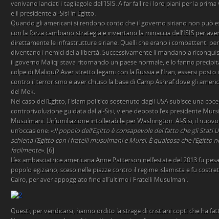
venivano lanciati i tagliagole dell’ISIS. A far fallire i loro piani per la prim
e il presidente al-Sisi in Egitto.
Quando gli americani si rendono conto che il governo siriano non può 
con la forza cambiano strategia e inventano la minaccia dell’ISIS per av
direttamente le infrastrutture siriane. Quelli che erano i combattenti pe
diventano i nemici della libertà. Successivamente li mandano a riconquis
il governo Maliqi stava ritornando un paese normale, e lo fanno precipi
colpe di Maliqui? Aver stretto legami con la Russia e l’Iran, essersi posto 
contro il terrorismo e aver chiuso la base di Camp Ashraf dove gli ameri
del Mek.
Nel caso dell’Egitto, l’islam politico sostenuto dagli USA subisce una co
controrivoluzione guidata dal al-Sisi, viene deposto l’ex presidente Mursi, 
Musulmani. Un’umiliazione intollerabile per Washington. Al-Sisi, il nuovo
un’occasione: «
Il popolo dell’Egitto è consapevole del fatto che gli Stati
schiena l’Egitto con i fratelli musulmani e Mursi. È qualcosa che l’Egitt
facilmente
». [6]
L’ex ambasciatrice americana Anne Patterson nell’estate del 2013 fu pe
popolo egiziano, sceso nelle piazze contro il regime islamista e fu costretta
Cairo, per aver appoggiato fino all’ultimo i Fratelli Musulmani.
Questi, per vendicarsi, hanno ordito la strage di cristiani copti che ha fat