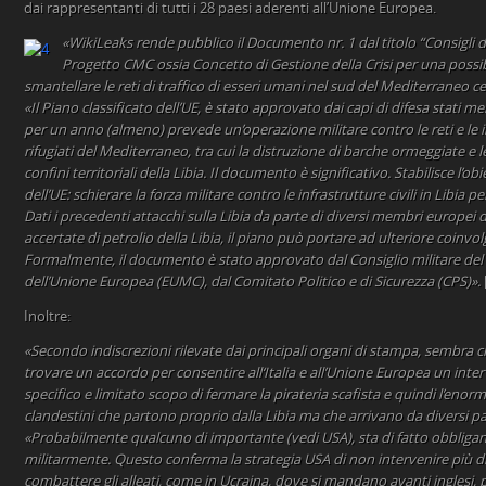
dai rappresentanti di tutti i 28 paesi aderenti all’Unione Europea.
«WikiLeaks rende pubblico il Documento nr. 1 dal titolo “Consigli d
Progetto CMC ossia Concetto di Gestione della Crisi per una poss
smantellare le reti di traffico di esseri umani nel sud del Mediterraneo ce
«Il Piano classificato dell’UE, è stato approvato dai capi di difesa stati 
per un anno (almeno) prevede un’operazione militare contro le reti e le i
rifugiati del Mediterraneo, tra cui la distruzione di barche ormeggiate e l
confini territoriali della Libia. Il documento è significativo. Stabilisce l’ob
dell’UE: schierare la forza militare contro le infrastrutture civili in Libia per
Dati i precedenti attacchi sulla Libia da parte di diversi membri europei d
accertate di petrolio della Libia, il piano può portare ad ulteriore coinvol
Formalmente, il documento è stato approvato dal Consiglio militare del
dell’Unione Europea (EUMC), dal Comitato Politico e di Sicurezza (CPS)».
Inoltre:
«Secondo indiscrezioni rilevate dai principali organi di stampa, sembra ch
trovare un accordo per consentire all‘Italia e all’Unione Europea un inter
specifico e limitato scopo di fermare la pirateria scafista e quindi l’enor
clandestini che partono proprio dalla Libia ma che arrivano da diversi pae
«Probabilmente qualcuno di importante (vedi USA), sta di fatto obbligando
militarmente. Questo conferma la strategia USA di non intervenire più d
combattere gli alleati, come in Ucraina, dove si mandano avanti inglesi, p