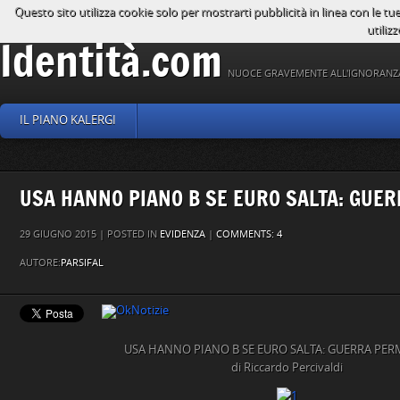
Questo sito utilizza cookie solo per mostrarti pubblicità in linea con le tu
utilizz
Identità.com
NUOCE GRAVEMENTE ALL'IGNORANZ
IL PIANO KALERGI
USA HANNO PIANO B SE EURO SALTA: GUE
29 GIUGNO 2015 | POSTED IN
EVIDENZA
|
COMMENTS: 4
AUTORE:
PARSIFAL
USA HANNO PIANO B SE EURO SALTA: GUERRA PE
di Riccardo Percivaldi