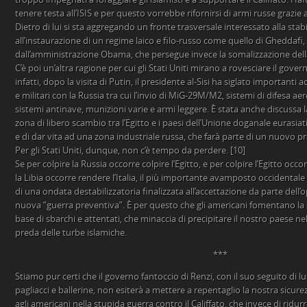
tenere testa all’ISIS e per questo vorrebbe rifornirsi di armi russe grazie a
Dietro di lui si sta aggregando un fronte trasversale interessato alla stab
all’instaurazione di un regime laico e filo-russo come quello di Gheddafi, 
dall’amministrazione Obama, che persegue invece la somalizzazione della 
C’è poi un’altra ragione per cui gli Stati Uniti mirano a rovesciare il gov
infatti, dopo la visita di Putin, il presidente al-Sisi ha siglato importanti 
e militari con la Russia tra cui l’invio di MiG-29M/M2, sistemi di difesa aere
sistemi antinave, munizioni varie e armi leggere. È stata anche discussa l
zona di libero scambio tra l’Egitto e i paesi dell’Unione doganale eurasiat
e di dar vita ad una zona industriale russa, che farà parte di un nuovo pr
Per gli Stati Uniti, dunque, non c’è tempo da perdere. [10]
Se per colpire la Russia occorre colpire l’Egitto, e per colpire l’Egitto occor
la Libia occorre rendere l’Italia, il più importante avamposto occidentale
di una ondata destabilizzatoria finalizzata all’accettazione da parte dell
nuova “guerra preventiva”. È per questo che gli americani fomentano la s
base di sbarchi e attentati, che minaccia di precipitare il nostro paese nel
preda delle turbe islamiche.
***
Stiamo pur certi che il governo fantoccio di Renzi, con il suo seguito di lus
pagliacci e ballerine, non esiterà a mettere a repentaglio la nostra sicu
agli americani nella stupida guerra contro il Califfato, che invece di ridu