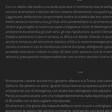
Con un debito alle stelle e una bolla azionaria in imminente fase di deflagr
cercano di arrestare il declino del loro impero alimentando una guerra 
L’aggravarsi dell’eurocrisi compromette inoltre la stabilità del loro siste
infatti senza la moneta unica gli Stati Uniti perderebbero lo strumento p
tenere al guinzaglio le nazioni europee e piegarle ai ricatti di Washington
protezione euratlantica gli stati servi, gli Usa rispolverano quindi il fa
fredda e seminano il caos in Ucraina, in Africa e in Medio Oriente. In que
anche la minaccia del terrorismo islamico (ISIS) e la recente emergenza s
mirano a tenere in vita la moribonda Unione Europea, obbligando i gover
possibile intervento militare in Libia. Gli Stati Uniti sperano così di rinserr
atlantica, presupposto indispensabile per uno scontro decisivo contro la
***
Nonostante i recenti accordi tra il governo ellenico e la Troika, tutti sann
dall’euro. Da almeno un anno i grandi istituti bancari preparano piani di
utilizzare nei casi di emergenza, con analisi ben dettagliate che valutano tu
Perciò possiamo essere certi che indipendentemente dalla dipartita greca
di Bruxelles non si farà cogliere impreparata.
Gli americani, che grazie alla trappola dell’euro sono riusciti a imbrigliare 
economico le nazioni del vecchio continente, sottraendo sovranità agli 