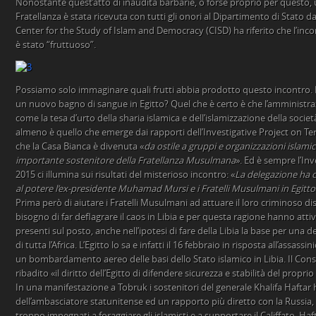
Nonostante quest’atto di inaudita barbarie, o forse proprio per questo,
Fratellanza è stata ricevuta con tutti gli onori al Dipartimento di Stato 
Center for the Study of Islam and Democracy (CISD) ha riferito che l’inco
è stato “fruttuoso”.
Possiamo solo immaginare quali frutti abbia prodotto questo incontro.
un nuovo bagno di sangue in Egitto? Quel che è certo è che l’amminist
come la tesa d’urto della sharia islamica e dell’islamizzazione della società 
almeno è quello che emerge dai rapporti dell’Investigative Project on Te
che la Casa Bianca è divenuta «
da ostile a gruppi e organizzazioni islam
importante sostenitore della Fratellanza Musulmana
». Ed è sempre l’Inv
2015 ci illumina sui risultati del misterioso incontro: «
La delegazione ha c
al potere l’ex-presidente Muhamad Mursi e i Fratelli Musulmani in Egitto
Prima però di aiutare i Fratelli Musulmani ad attuare il loro criminoso d
bisogno di far deflagrare il caos in Libia e per questa ragione hanno attivat
presenti sul posto, anche nell’ipotesi di fare della Libia la base per una d
di tutta l’Africa. L’Egitto lo sa e infatti il 16 febbraio in risposta all’assass
un bombardamento aereo delle basi dello Stato islamico in Libia. Il Consi
ribadito «il diritto dell’Egitto di difendere sicurezza e stabilità del proprio
In una manifestazione a Tobruk i sostenitori del generale Khalifa Haftar 
dell’ambasciatore statunitense ed un rapporto più diretto con la Russia, 
troppo impegnati a foraggiare gli islamisti e a supportare il Califfato. Haft