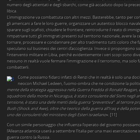
numero degli attentati e degli sbarchi, come già accaduto dopo la pre
libica.
L’immigrazione va combattuta con altri mezzi. Basterebbe, tanto per com
gli americani a fare le loro guerre, organizzare un autentico blocco navale,
sparare sugli scafisti, chiudere le frontiere, reintrodurre il reato di immi
rimpatriare tutti gli immigrati presenti sul territorio nazionale, avere l
tornare, processare e condannare per alto tradimento tutti coloro che f
speculano sul business dei centri d’accoglienza. Invece si propongono s
l’intervento militare in Libia, perché evidentemente i veri scopi sono diver
nessuno in realtà vuole fermare l’immigrazione e il terrorismo, ma solo fav
combatterli.
Come possiamo fidarci infatti di Renzi che in realtà è solo una doc
neocon Michael Ledeen, l’uomo-ombra che ne condizione la politic
mente della strategia aggressiva nella Guerra Fredda di Ronald Reagan, è
squadroni della morte in Nicaragua, è stato consulente del Sismi negli ann
tensione, è stato una delle menti della guerra “preventiva” al terrore 
Bush (Shock and Awe), oltre che teorico della guerra all’Iraq e della potenz
uno dei consulenti del ministero degli Esteri israeliano
». [11]
Con un simile personaggio che influenza l’operato del governo possiamo 
l’Alleanza atlantica userà a settembre l’Italia per una maxi esercitazione i
guerra contro la Russia.