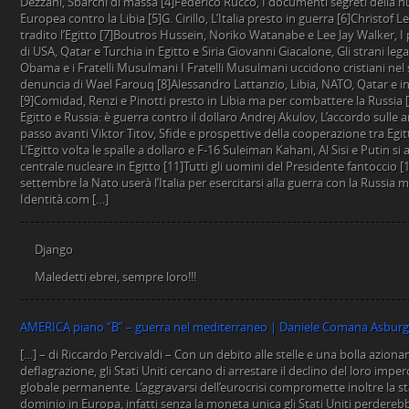
Django
Maledetti ebrei, sempre loro!!!
AMERICA piano “B” – guerra nel mediterraneo | Daniele Comana Asbur
[…] – di Riccardo Percivaldi – Con un debito alle stelle e una bolla azionaria in imminente fase di deflagrazione, gli Stati Uniti cercano di arrestare il declino del loro impero alimentando una guerra globale permanente. L’aggravarsi dell’eurocrisi compromette inoltre la stabilità del loro sistema di dominio in Europa, infatti senza la moneta unica gli Stati Uniti perderebbero lo strumento principale, dopo la NATO, per tenere al guinzaglio le nazioni europee e piegarle ai ricatti di Washington. Per riportare sotto la protezione euratlantica gli stati servi, gli Usa rispolverano quindi il fantasma di una nuova guerra fredda e seminano il caos in Ucraina, in Africa e in Medio Oriente. In questo contesto si inseriscono anche la minaccia del terrorismo islamico (ISIS) e la recente emergenza sbarchi dal Nord Africa, che mirano a tenere in vita la moribonda Unione Europea, obbligando i governi a cooperare in vista di un possibile intervento militare in Libia. Gli Stati Uniti sperano così di rinserrare i ranghi dell’alleanza atlantica, presupposto indispensabile per uno scontro decisivo contro la Russia. *** Nonostante i recenti accordi tra il governo ellenico e la Troika, tutti sanno che la Grecia è già fuori dall’euro. Da almeno un anno i grandi istituti bancari preparano piani di fuga dall’eurozona da utilizzare nei casi di emergenza, con analisi ben dettagliate che valutano tutti gli scenari possibili. Il referendum indetto dal governo di Atene per chiedere ai greci di decidere sul futuro della moneta unica, assume così il sapore di una beffa, utile soltanto a far ricadere sul popolo la responsabilità di una decisione scontata e inevitabile. Di una cosa possiamo esser certi: indipendentemente dalla dipartita greca, l’usurocrazia euratlantica di Bruxelles non si farà cogliere impreparata. Gli americani, che grazie alla trappola dell’euro sono riusciti a imbrigliare a livello politico ed economico le nazioni del vecchio continente, sottraendo sovranità agli stati e rendendo de facto l’Europa una semplice zona di libero scambio funzionante grazie a meccanismi decisionali tecnocratici e intergovernativi, non permetteranno mai che l’implosione dell’Eurozona faccia crollare di colpo il castello di carta su cui si basa il loro sistema coloniale di sfruttamento e di dominio. Uno dei pilastri dell’impero americano è infatti la sudditanza economica dei paesi dominati, ottenuta mandandoli sull’orlo della bancarotta per mezzo dell’eccessivo indebitamento. È la politica della Shock economy, applicata per trent’anni ai paesi di mezzo mondo, ed introdotta anche in Europa sull’ondata neoliberista che ha portato, grazie alla complicità delle élites integrate nella finanza transnazionale e nei gangli del sistema imperialistico pilotato dagli Stati Uniti, all’adozione prima dello SME e poi dell’euro, che nei fatti traducono a livello intra-europeo lo stesso squilibrio sistemico tra centro e periferia sussistente tra le economie avanzate imperialiste e quelle dei paesi in via di sviluppo. Con questa trappola gli americani hanno potuto distruggere anche le economie produttive dei paesi avanzati, sfruttando gli squilibri all’interno dell’Eurozona per spaccare l’Europa in paesi in surplus e paesi in deficit, cosicché gli uni s’indebitassero e gli altri si accollassero i debiti dei paesi in difficoltà, rendendo entrambi vittime dei ricatti delle oligarchie capitalistiche di Londra e Wall Street. Qualora l’euro fosse soppiantato, non potendo più contare sulla schiavitù del debito e sulla dipendenza monetaria, agli Stati Uniti non rimarrebbe che un’unica soluzione per continuare ad esercitare il ruolo egemonico con cui si sono finora assicurati il predominio sul continente, ed impedire che un’Europa di nazioni di nuovo libere e sovrane si saldi alla Russia e passi ad una politica di cooperazione eurasiatica, vale a dire provocare una guerra in grande stile per costringere i governi a sottomettersi alla protezione della Nato e per tenere in vita l’Unione Europea che altrimenti senza l’euro perderebbe ogni ragion d’essere. Di conseguenza gli americani sguinzagliano i mercenari dell’ISIS e scaricano migliaia di clandestini sulle nostre coste: è la nuova strategia della tensione per portarci all’esasperazione e obbligarci ad agire secondo i loro desiderata, in coerenza con la linea politica usata a partire dal conflitto in Ucraina, le sanzioni anti-russe e gli sforzi per far approvare il TTIP, che mirano tutti a creare una linea di demarcazione tra est e ovest e tenere l’Europa in orbita angloamericana. *** Come abbiamo dimostrato in precedenza i sedicenti “profughi” non partono di loro spontanea volontà, ma vengono catturati e costretti con la forza ad imbarcarsi. Si dicono vittime di sistematiche retate da parte di presunti poliziotti libici in combutta con i trafficanti per essere mandati in Italia. A due inviati di Le Monde hanno confessato: «Le autorità ci accusano di voler partire per l’acqua, ma è falso. C’è chi viene preso in casa, negli appartamenti, altri sono presi per strada; come me, io sono stato preso per strada». «I veri traghettatori sono loro», spiega un compagno. «Dicono agli europei che ci hanno catturato in mare ma è falso! Ci stanno vendendo. Sono loro che gestiscono la prigione e organizzano le partenze per andare in Italia … Quando arrivate voi giornalisti, fanno finta, è organizzato». [1] La rivista Les Observateurs ha poi pubblicato un servizio in cui accusa “L’organisation internationale pour les migrations”, un ente intergovernativo legato alle Nazioni Unite, con a capo l’ambasciatore americano Willliam Lacy Swing, di essere la centrale operativa che intercetta gli africani sub-sahariani per spedirceli. [2] Da notare anche che gli sbarchi partono dalla Tripolitania, dove si è insediata la banda islamista di Alba Libica sostenuta dai Fratelli Musulmani e legata a Stati Uniti, Regno Unito, Qatar e Turchia da cui riceve i finanziamenti, che combatte sia il legittimo governo di al-Thani, che l’esercito di Haftar. [3] Il trucco però sembra funzionare e grazie al pretesto di combattere la pirateria scafista l’intervento militare forse si farà. In effetti è già tutto pronto e il 18 maggio scorso il piano è stato formalmente approvato dai rappresentanti di tutti i 28 paesi aderenti all’Unione Europea. «WikiLeaks rende pubblico il Documento nr. 1 dal titolo “Consigli del Comitato Militare sul Progetto CMC ossia Concetto di Gestione della Crisi per una possibile operazione PSDC per smantellare le reti di traffico di esseri umani nel sud del Mediterraneo centrale». «Il Piano classificato dell’UE, è stato approvato dai capi di difesa stati membri dell’Unione Europea, per un anno (almeno) prevede un’operazione militare contro le reti e le infrastrutture di trasporto dei rifugiati del Mediterraneo, tra cui la distruzione di barche ormeggiate e le operazioni all’interno dei confini territoriali della Libia. Il documento è significativo. Stabilisce l’obiettivo dei Capi della Difesa dell’UE: schierare la forza militare contro le infrastrutture civili in Libia per fermare i flussi di rifugiati. Dati i precedenti attacchi sulla Libia da parte di diversi membri europei della NATO e le riserve accertate di petrolio della Libia, il piano può portare ad ulteriore coinvolgimento militare in Libia. Formalmente, il documento è stato approvato dal Consiglio militare del Comitato Militare dell’Unione Europea (EUMC), dal Comitato Politico e di Sicurezza (CPS)». [4] Inoltre: «Secondo indiscrezioni rilevate dai principali organi di stampa, sembra che all’ONU si riuscirà presto a trovare un a