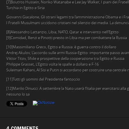
[7]Boutros Hussein, Noriko Watanabe e Lee Jay Walker, I piani dei Fratel
Turchia in Egitto e Siria
Giovanni Giacalone, Gli strani legami tra l’amministrazione Obama e i Fr
I Fratelli Musulmani uccidono cristiani nel silenzio dei media. La denunc
[8]Alessandro Lattanzio, Libia, NATO, Qatar e intervento nell’Egitto
[9]Comidad, Renzi e Pinotti presto in Libia ma per combattere la Russia
[10]Massimiliano Greco, Egitto e Russia: è guerra contro il dollaro
Andrej Akulov, L’accordo sulle armi Russia-Egitto: importante passo avan
Viktor Titov, Sfide e prospettive della cooperazione tra Egitto e Russia
Philippe Grasset, L’Egitto volta le spalle a dollaro e F-16
Suleiman Kahani, Al Sisi e Putin si accordano per costruire una centrale n
[11]Tutti gli uomini del Presidente fantoccio
[12]Manlio Dinucci: A settembre la Nato userà l’Italia per esercitarsi alla
nessuno lo sa
4 COMMENTS