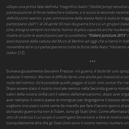
«
Dopo una prima fase definita “magnifico balzo” (Noble Jump) tenutosi in
partecipazione di forze tedesche e italiane, si è avuta la seconda recente
definita Joint warrior, e per ammissione della stessa Nato è stata la magg
partecipano dall’11 al 24 aprile 50 navi da guerra (tra cui un gruppo ital
(che, bisogna sempre ricordarla, hanno duplice capacità anche nucleare). 
madre di tutte le esercitazioni per la cosiddetta “
Trident Juncture 2015
” 
esercitazione dalla caduta del Muro di Berlino ad oggi che si tierrà in Ital
novembre ed in cui parteciperanno tutte le forze della Nato.“Verranno ad 
Italia»
. [12]
***
Scriveva giustamente Giovanni Preziosi: «
In guerra, è facile far uno spro
svalutar il nemico. Ma non è difficile farne uno anche più massiccio e
nulla del nemico. Ed è possibile quello peggio di tutti: non contar fra i
Dopo essere stato il nostro mortale nemico nella Seconda guerra mondia
valori della nostra civiltà con il veleno dell’americanismo, dopo aver orga
aver riempito il nostro paese di immigrati per disgregarne il tessuto etnico
vogliono ora usarci come carne da macello per fare il lavoro sporco al p
dichiarato guerra ma non è l’Islam, sono gli Stati Uniti. Come affermava 
atto di violenza il cui scopo è costringere l’avversario a fare la nostra vol
tranquillamente dire che gli Stati Uniti sono il nostro nemico numero un