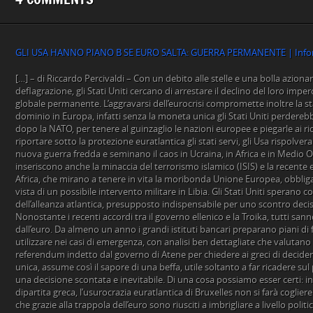
GLI USA HANNO PIANO B SE EURO SALTA: GUERRA PERMANENTE | Inform
[…] – di Riccardo Percivaldi – Con un debito alle stelle e una bolla azionaria in imminente fase di deflagrazione, gli Stati Uniti cercano di arrestare il declino del loro impero alimentando una guerra globale permanente. L’aggravarsi dell’eurocrisi compromette inoltre la stabilità del loro sistema di dominio in Europa, infatti senza la moneta unica gli Stati Uniti perderebbero lo strumento principale, dopo la NATO, per tenere al guinzaglio le nazioni europee e piegarle ai ricatti di Washington. Per riportare sotto la protezione euratlantica gli stati servi, gli Usa rispolverano quindi il fantasma di una nuova guerra fredda e seminano il caos in Ucraina, in Africa e in Medio Oriente. In questo contesto si inseriscono anche la minaccia del terrorismo islamico (ISIS) e la recente emergenza sbarchi dal Nord Africa, che mirano a tenere in vita la moribonda Unione Europea, obbligando i governi a cooperare in vista di un possibile intervento militare in Libia. Gli Stati Uniti sperano così di rinserrare i ranghi dell’alleanza atlantica, presupposto indispensabile per uno scontro decisivo contro la Russia. *** Nonostante i recenti accordi tra il governo ellenico e la Troika, tutti sanno che la Grecia è già fuori dall’euro. Da almeno un anno i grandi istituti bancari preparano piani di fuga dall’eurozona da utilizzare nei casi di emergenza, con analisi ben dettagliate che valutano tutti gli scenari possibili. Il referendum indetto dal governo di Atene per chiedere ai greci di decidere sul futuro della moneta unica, assume così il sapore di una beffa, utile soltanto a far ricadere sul popolo la responsabilità di una decisione scontata e inevitabile. Di una cosa possiamo esser certi: indipendentemente dalla dipartita greca, l’usurocrazia euratlantica di Bruxelles non si farà cogliere impreparata. Gli americani, che grazie alla trappola dell’euro sono riusciti a imbrigliare a livello politico ed economico le nazioni del vecchio continente, sottraendo sovranità agli stati e rendendo de facto l’Europa una semplice zona di libero scambio funzionante grazie a meccanismi decisionali tecnocratici e intergovernativi, non permetteranno mai che l’implosione dell’Eurozona faccia crollare di colpo il castello di carta su cui si basa il loro sistema coloniale di sfruttamento e di dominio. Uno dei pilastri dell’impero americano è infatti la sudditanza economica dei paesi dominati, ottenuta mandandoli sull’orlo della bancarotta per mezzo dell’eccessivo indebitamento. È la politica della Shock economy, applicata per trent’anni ai paesi di mezzo mondo, ed introdotta anche in Europa sull’ondata neoliberista che ha portato, grazie alla complicità delle élites integrate nella finanza transnazionale e nei gangli del sistema imperialistico pilotato dagli Stati Uniti, all’adozione prima dello SME e poi dell’euro, che nei fatti traducono a livello intra-europeo lo stesso squilibrio sistemico tra centro e periferia sussistente tra le economie avanzate imperialiste e quelle dei paesi in via di sviluppo. Con questa trappola gli americani hanno potuto distruggere anche le economie produttive dei paesi avanzati, sfruttando gli squilibri all’interno dell’Eurozona per spaccare l’Europa in paesi in surplus e paesi in deficit, cosicché gli uni s’indebitassero e gli altri si accollassero i debiti dei paesi in difficoltà, rendendo entrambi vittime dei ricatti delle oligarchie capitalistiche di Londra e Wall Street. Qualora l’euro fosse soppiantato, non potendo più contare sulla schiavitù del debito e sulla dipendenza monetaria, agli Stati Uniti non rimarrebbe che un’unica soluzione per continuare ad esercitare il ruolo egemonico con cui si sono finora assicurati il predominio sul continente, ed impedire che un’Europa di nazioni di nuovo libere e sovrane si saldi alla Russia e passi ad una politica di cooperazione eurasiatica, vale a dire provocare una guerra in grande stile per costringere i governi a sottomettersi alla protezione della Nato e per tenere in vita l’Unione Europea che altrimenti senza l’euro perderebbe ogni ragion d’essere. Di conseguenza gli americani sguinzagliano i mercenari dell’ISIS e scaricano migliaia di clandestini sulle nostre coste: è la nuova strategia della tensione per portarci all’esasperazione e obbligarci ad agire secondo i loro desiderata, in coerenza con la linea politica usata a partire dal conflitto in Ucraina, le sanzioni anti-russe e gli sforzi per far approvare il TTIP, che mirano tutti a creare una linea di demarcazione tra est e ovest e tenere l’Europa in orbita angloamericana. *** Come abbiamo dimostrato in precedenza i sedicenti “profughi” non partono di loro spontanea volontà, ma vengono catturati e costretti con la forza ad imbarcarsi. Si dicono vittime di sistematiche retate da parte di presunti poliziotti libici in combutta con i trafficanti per essere mandati in Italia. A due inviati di Le Monde hanno confessato: «Le autorità ci accusano di voler partire per l’acqua, ma è falso. C’è chi viene preso in casa, negli appartamenti, altri sono presi per strada; come me, io sono stato preso per strada». «I veri traghettatori sono loro», spiega un compagno. «Dicono agli europei che ci hanno catturato in mare ma è falso! Ci stanno vendendo. Sono loro che gestiscono la prigione e organizzano le partenze per andare in Italia … Quando arrivate voi giornalisti, fanno finta, è organizzato». [1] La rivista Les Observateurs ha poi pubblicato un servizio in cui accusa “L’organisation internationale pour les migrations”, un ente intergovernativo legato alle Nazioni Unite, con a capo l’ambasciatore americano Willliam Lacy Swing, di essere la centrale operativa che intercetta gli africani sub-sahariani per spedirceli. [2] Da notare anche che gli sbarchi partono dalla Tripolitania, dove si è insediata la banda islamista di Alba Libica sostenuta dai Fratelli Musulmani e legata a Stati Uniti, Regno Unito, Qatar e Turchia da cui riceve i finanziamenti, che combatte sia il legittimo governo di al-Thani, che l’esercito di Haftar. [3] Il trucco però sembra funzionare e grazie al pretesto di combattere la pirateria scafista l’intervento militare forse si farà. In effetti è già tutto pronto e il 18 maggio scorso il piano è stato formalmente approvato dai rappresentanti di tutti i 28 paesi aderenti all’Unione Europea. «WikiLeaks rende pubblico il Documento nr. 1 dal titolo “Consigli del Comitato Militare sul Progetto CMC ossia Concetto di Gestione della Crisi per una possibile operazione PSDC per smantellare le reti di traffico di esseri umani nel sud del Mediterraneo centrale». «Il Piano classificato dell’UE, è stato approvato dai capi di difesa stati membri dell’Unione Europea, per un anno (almeno) prevede un’operazione militare contro le reti e le infrastrutture di trasporto dei rifugiati del Mediterraneo, tra cui la distruzione di barche ormeggiate e le operazioni all’interno dei confini territoriali della Libia. Il documento è significativo. Stabilisce l’obiettivo dei Capi della Difesa dell’UE: schierare la forza militare contro le infrastrutture civili in Libia per fermare i flussi di rifugiati. Dati i precedenti attacchi sulla Libia da parte di diversi membri europei della NATO e le riserve accertate di petrolio della Libia, il piano può portare ad ulteriore coinvolgimento militare in Libia. Formalmente, il documento è stato approvato dal Consiglio militare del Comitato Militare dell’Unione Europea (EUMC), dal Comitato Politico e di Sicurezza (CPS)». [4] Inoltre: «Secondo indiscrezioni rilevate dai principali organi di stampa, sembra che all’ONU si riuscirà presto a trovare un a