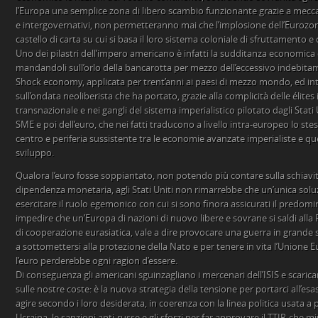
l’Europa una semplice zona di libero scambio funzionante grazie a mecca
e intergovernativi, non permetteranno mai che l’implosione dell’Eurozona 
castello di carta su cui si basa il loro sistema coloniale di sfruttamento e
Uno dei pilastri dell’impero americano è infatti la sudditanza economica
mandandoli sull’orlo della bancarotta per mezzo dell’eccessivo indebitam
Shock economy, applicata per trent’anni ai paesi di mezzo mondo, ed in
sull’ondata neoliberista che ha portato, grazie alla complicità delle élites
transnazionale e nei gangli del sistema imperialistico pilotato dagli Stati 
SME e poi dell’euro, che nei fatti traducono a livello intra-europeo lo stes
centro e periferia sussistente tra le economie avanzate imperialiste e quel
sviluppo.
Qualora l’euro fosse soppiantato, non potendo più contare sulla schiavit
dipendenza monetaria, agli Stati Uniti non rimarrebbe che un’unica sol
esercitare il ruolo egemonico con cui si sono finora assicurati il predomi
impedire che un’Europa di nazioni di nuovo libere e sovrane si saldi alla 
di cooperazione eurasiatica, vale a dire provocare una guerra in grande s
a sottomettersi alla protezione della Nato e per tenere in vita l’Unione 
l’euro perderebbe ogni ragion d’essere.
Di conseguenza gli americani sguinzagliano i mercenari dell’ISIS e scarica
sulle nostre coste: è la nuova strategia della tensione per portarci all’es
agire secondo i loro desiderata, in coerenza con la linea politica usata a p
Ucraina, le sanzioni anti-russe e gli sforzi per far approvare il TTIP, che m