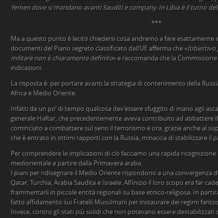
Yemen dove si mandano avanti Sauditi e company. In Libia è il turno dell’
***
Ma a questo punto è lecito chiedersi cosa andremo a fare esattamente in
documenti del Piano segreto classificato dall’UE afferma che «
l’obiettivo
militare non è chiaramente definito
» e raccomanda che la Commissione Eu
indicazioni.
La risposta è: per portare avanti la strategia di contenimento della Russia
Africa e Medio Oriente.
Infatti da un po’ di tempo qualcosa dev’essere sfuggito di mano agli asca
generale Haftar, che precedentemente aveva contribuito ad abbattere il
cominciato a combattere sul serio il terrorismo e ora, grazie anche al s
che è entrato in ottimi rapporti con la Russia, minaccia di stabilizzare il 
Per comprendere le implicazioni di ciò facciamo una rapida ricognizione 
mediorientale a partire dalla Primavera araba.
I piani per ridisegnare il Medio Oriente rispondono a una convergenza d’in
Qatar, Turchia, Arabia Saudita e Israele. All’inizio il loro scopo era far cadere
frammentarli in piccole entità regionali su base etnico-religiosa. In partic
fatto affidamento sui Fratelli Musulmani per instaurare dei regimi fanto
Invece, contro gli stati più solidi che non potevano essere destabilizzati