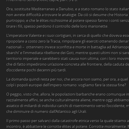
Ora, sostituite Mediterraneo a Danubio, e a stato romano lo stato italiano
non avrete difficoltà a trovare le analogie. Da ciò si desume che Histori
purtroppo; e che le élites ricchissime al potere spesso fanno i conti senz
tirare i fili, spesso perdono il controllo delle loro marionette.
L’imperatore Valente e i suoi cortigiani, in cerca di quello che doveva es
ripopolare a costo zero la Tracia, rimpolpare gli eserciti ottenendo denar
nazionali – ottennero invece sconfitta e morte in battaglia ad Adrianop
sbarchi’ e l’immediata ribellione dei Goti, mentre questi ultimi non si sa
territorio imperiale e sarebbero stati causa non ultima, con i loro movime
che di fatto impedirono un’azione concreta alle frontiere, della caduta 
d’occidente pochi decenni più tardi.
La domanda quindi resta per noi, che ancora non siamo, per ora, a quel l
colpì i popoli europei dell’impero romano: vogliamo fare la stessa fine?
O peggio, visto che, allora, le popolazioni barbariche erano comunque i
razzialmente affini, se anche culturalmente aliene, mentre oggi abbiam
asiatico di miliardi di individui carichi di risentimento verso l’occidente,
che diminuire di numero dall’Atlantico agli Urali.
Il primo passo per salvarci dalla catastrofe etnica verso la quale stiam
incontro, è abbattere le corrotte élites al potere. Corrotte moralmente. 