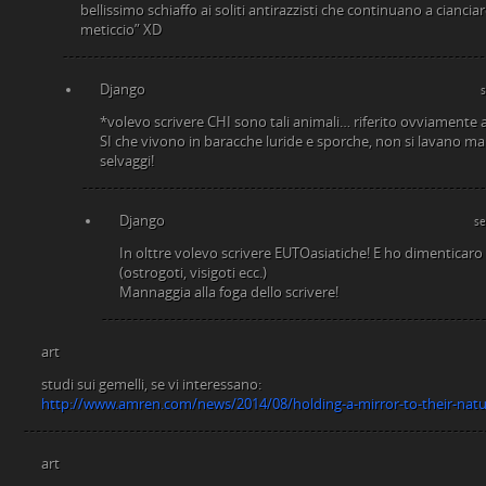
bellissimo schiaffo ai soliti antirazzisti che continuano a ciancia
meticcio” XD
Django
*volevo scrivere CHI sono tali animali… riferito ovviamente ad
SI che vivono in baracche luride e sporche, non si lavano ma
selvaggi!
Django
se
In olttre volevo scrivere EUTOasiatiche! E ho dimenticaro di
(ostrogoti, visigoti ecc.)
Mannaggia alla foga dello scrivere!
art
studi sui gemelli, se vi interessano:
http://www.amren.com/news/2014/08/holding-a-mirror-to-their-natu
art