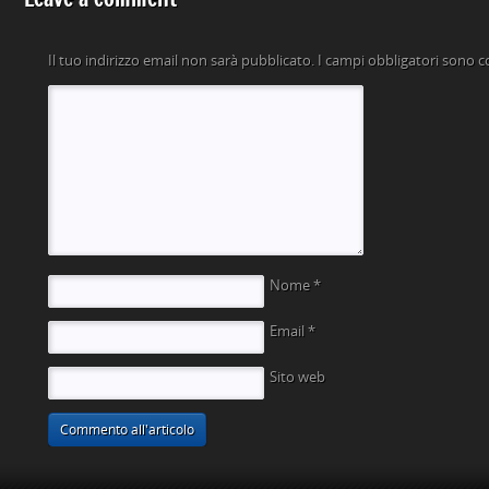
Il tuo indirizzo email non sarà pubblicato.
I campi obbligatori sono 
Nome
*
Email
*
Sito web