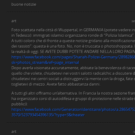
buone notizie
art
se
Foto scattata nella città di Wuppertal, in GERMANIA (potete vedere in al
in Tedesco): immigrati islamici organizzano ronde di “Polizia Islamica” p
A tutti coloro che di fronte a queste notizie gridano alla mistificazione, 
dei rassisti”: questa è una foto. No, non è truccata o photoshoppata.
la realtà di oggi. SE AVETE DUBBI POTETE ANDARE NELLA LORO PAGI
https://www.facebook.com/pages/Shariah-Polizei-Germany/2898286
sk=photos_stream&ref=page_internal
Dopo averla visionata accuratamente, abbiate la benevolenza di tacere
quello che volete, chiudetevi nei vostri salotti radicalchic a discutere
chiudetevi nei centri sociali a distruggervi la mente con la droga, fate
toglietevi di mezzo. Avete fatto abbastanza danni.
A tutti gli altri offriamo un’alternativa. In Francia la nostra sezione f
ha organizzato corsi di autodifesa e gruppi di protezione nelle strade (
pubblici):
https://www.facebook.com/GenerationIdentitaire/photos/a.286547
3570/523793454396135/?type=3&theater
art