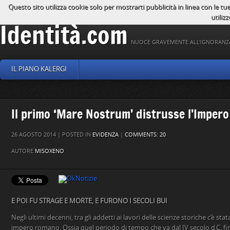
Questo sito utilizza cookie solo per mostrarti pubblicità in linea con le tu
utilizz
Identità.com
NUOCE GRAVEMENTE ALL'IGNORANZ
IL PIANO KALERGI
Il primo ‘Mare Nostrum’ distrusse l’Imper
26 AGOSTO 2014 | POSTED IN
EVIDENZA
|
COMMENTS: 20
AUTORE:
MISOXENO
E POI FU STRAGE E MORTE, E FURONO I SECOLI BUI
Negli ultimi decenni, tra gli addetti ai lavori delle scienze storiche c’è st
impero romano. Ossia quel periodo di tempo che va dal IV secolo d.C. fin