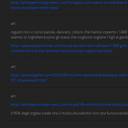
http://whitegenocideproject.com/hungarys-pm-wants-to-end-liberal-
boost-european-birth-rates/
art
ragazzi non ci sono parole, davvero, coloro che hanno coperto i 1400 c
islamici in Inghilterra sono gli stessi che vogliono togliere i figli ai ge
http://www.dailystormer.com/social-workers-who-allowed-1400-girls-
children-from-foster-parents-because-they-supported-ukip/
art
http://pamelageller.com/2014/08/muslims-demand-breakaway-islami
911-threatened.html/
art
http://whitegenocideproject.com/tv-poll-95-of-british-think-multicul
il 95% degli inglesi crede che il multiculturalismo non stia funzionand