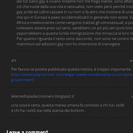
dei tizi siano gay e vivano insieme non me frega niente, sono affari 
ciò che vuole della sua vita e sessualità, non vedo però perchè insce
gay pride ed caltre cazzate in cui non si fa altro che insistere di 
che qui in Europa e paesi occidentali(zati) in generale non esiste.
Africa e mediooriente come vengono trattati gli oimosessuali, e po
volessero essere presi sul serio, sarebbero un pò più seri pure loro
opporrebbero a questa lurida immigrazione che minaccia la loro in
Per quanto riguarda il resto sono daccordo, non sono ne contro l’
matrimoni ed adozioni gay non ho intenzione di transigere.
art
se
Per favore se potete pubblicate questa notizia, è troppo importante:
http://www.dailystormer.com/edgar-steele-murdered-by-a-corrupted
government/
lelamedispadaccinonero.blogspot.it
una cosa è certa, questa marea umana fa comodo a chi ha i soldi
e chi ha i soldi sta nella stanza dei bottoni…
Leave a comment