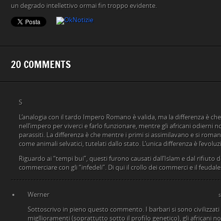
un degrado intellettivo ormai fin troppo evidente.
20 COMMENTS
S
L’analogia con il tardo Impero Romano è valida, ma la differenza è che
nell’impero per viverci e farlo funzionare, mentre gli africani odierni
parassiti. La differenza è che mentre i primi si assimilavano e si rom
come animali selvatici, tutelati dallo stato. L’unica differenza è l’evol
Riguardo ai “tempi bui”, questi furono causati dall’Islam e dal rifiuto
commerciare con gli “infedeli”. Di qui il crollo dei commerci e il feudal
Werner
Sottoscrivo in pieno questo commento. I barbari si sono civilizza
migllioramenti (soprattutto sotto il profilo genetico), gli africani 