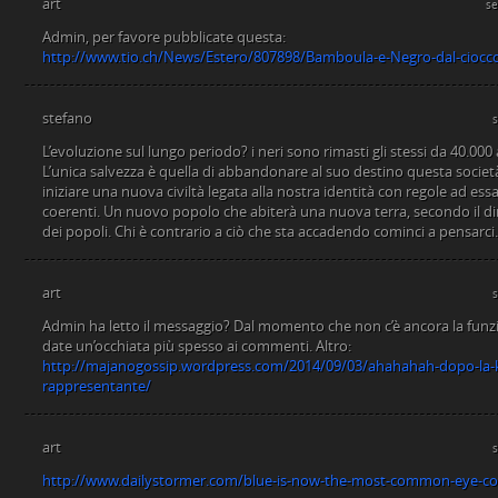
art
se
Admin, per favore pubblicate questa:
http://www.tio.ch/News/Estero/807898/Bamboula-e-Negro-dal-ciocco
stefano
L’evoluzione sul lungo periodo? i neri sono rimasti gli stessi da 40.000 
L’unica salvezza è quella di abbandonare al suo destino questa società
iniziare una nuova civiltà legata alla nostra identità con regole ad es
coerenti. Un nuovo popolo che abiterà una nuova terra, secondo il d
dei popoli. Chi è contrario a ciò che sta accadendo cominci a pensarci.
art
Admin ha letto il messaggio? Dal momento che non c’è ancora la funzi
date un’occhiata più spesso ai commenti. Altro:
http://majanogossip.wordpress.com/2014/09/03/ahahahah-dopo-la-ky
rappresentante/
art
http://www.dailystormer.com/blue-is-now-the-most-common-eye-colo