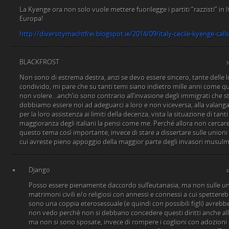
La Kyenge ora non solo vuole mettere fuorilegge i partiti “razzisti” in I
Europa!
http://diversitymachtfrei.blogspot.ie/2014/09/italy-cecile-kyenge-calls
BLACKFROST
Non sono di estrema destra, anzi se devo essere sincero, tante delle l
condivido, mi pare che su tanti temi siano indietro mille anni come 
non volere…anch’io sono contrario all’invasione degli immigrati che s
dobbiamo essere noi ad adeguarci a loro e non viceversa, alla valang
per la loro assistenza ai limiti della decenza, vista la situazione di tanti
maggioranza degli italiani la pensi come me. Perché allora non cercare 
questo tema così importante, invece di stare a dissertare sulle unioni 
cui avreste pieno appoggio della maggior parte degli invasori musul
Django
Posso essere pienamente daccordo sull’eutanasia, ma non sulle un
matrimoni civili e/o religiosi con annessi e connessi a cui spettereb
sono una coppia eterosessuale (e quindi con possibili figli) avrebbe il
non vedo perchè non si debbano concedere questi diritti anche all
ma non si sono sposate, invece di rompere i coglioni con adozioni