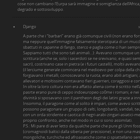
cose non cambiano l’Eurpa sarà immagine e somiglianza dell’Afri
degrado e sottosviluppo.
Django
A parte che i “barbari” erano già comunque civili (non erano forse 
ma neppure quell’immagine falsamente sterotipata di un mucchio
sbattuti in capanne di fango, sterco e paglia come ci han sempr
Sappiamo tutti che sono tali animali…): Avevano comunque un l
scrittura (anche se, solo i sacerdoti se ne srevivano, e quasi semp
sacri), costrivano case in pietra (e i futuri castelli), moltii aveva
(il lerciume generale comincera nel medioevo per colpa della chie
forgiavano i metalli, conoscevano la ruota, erano abili artigiani, 
allevatori e moltissimi contavano fieri guerrieri, coraggiosi e co
In oltre la loro coltura non era affatto aliena come è scritto nell’
pasrte erano pure di ceppo indoeuropeo co0me i romani, e nei
divinità si sposavano con il pantheon degli dei latini grazie a in
Insomma, il paragone come al solito è impari, come avevo scritto
possono paragonare un gruppo di celti, longobardi, vandali, te
con un orda stridente e caotica di negri-arabi-zingari-asiatici-m
proprio confronto, anche nel modo in cui si sono assimilati.
P.S.: Mi pare di aver letto da qualche parte che pure gli Unni fos
(cromagnoidi baltici dalla siberia per precisione), e non una mas
mongoliche, turchiche ed afroasiatiche come ci spiattellano semp