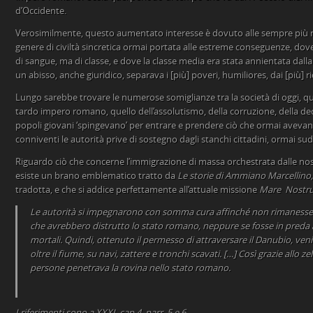
d’Occidente.
Verosimilmente, questo aumentato interesse è dovuto alle sempre più
genere di civiltà sincretica ormai portata alle estreme conseguenze, dov
di sangue, ma di classe, e dove la classe media era stata annientata dalla
un abisso, anche giuridico, separava i [più] poveri, humiliores, dai [più] ri
Lungo sarebbe trovare le numerose somiglianze tra la società di oggi, que
tardo impero romano, quello dell’assolutismo, della corruzione, della de
popoli giovani ‘spingevano’ per entrare e prendere ciò che ormai avevano
conniventi le autorità prive di sostegno dagli stanchi cittadini, ormai sudd
Riguardo ciò che concerne l’immigrazione di massa orchestrata dalle nostr
esiste un brano emblematico tratto da
Le storie di Ammiano Marcellino,
tradotta, e che si addice perfettamente all’attuale missione
Mare Nostr
Le autorità si impegnarono con somma cura affinché non rimanesse i
che avrebbero distrutto lo stato romano, neppure se fosse in preda 
mortali. Quindi, ottenuto il permesso di attraversare il Danubio, ven
oltre il fiume, su navi, zattere e tronchi scavati. […] Così grazie allo ze
persone penetrava la rovina nello stato romano.
I riferimenti sono a XXXI, cap.4, parr. 5 e 6.