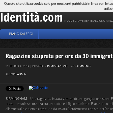
Questo sito utilizza cookie solo per mostrarti pubblicità in linea con le tu
utilizz
Identità.com
NUOCE GRAVEMENTE ALL'IGNORANZ
IL PIANO KALERGI
Ragazzina stuprata per ore da 30 immigrat
21 FEBBRAIO 2014 | POSTED IN
IMMIGRAZIONE
|
NO COMMENTS
AUTORE:
ADMIN
BIRMINGHAM
– Una ragazzina è stata vittima di una gang di pakistani. E
uomini in sole sei ore, tra cui un padre e il figlio studente. E’ accaduto in
allarme sulle violenze compiute da ‘Asiatici’, eufemismo che sta per ‘pakis