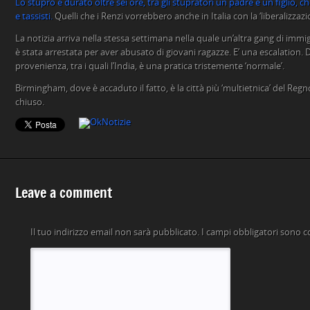
Lo stupro è durato oltre sei ore, tra gli stupratori un padre e un figlio, c
e tassisti.
Quelli che i Renzi vorrebbero anche in Italia con la ‘liberalizzazio
La notizia arriva nella stessa settimana nella quale un’altra gang di immigr
è stata arrestata per aver abusato di giovani ragazze. E’ una escalation. De
provenienza, tra i quali l’India, è una pratica tristemente ‘normale’.
Birmingham, dove è accaduto il fatto, è la città più ‘multietnica’ del Regno 
chiuso.
Leave a comment
Il tuo indirizzo email non sarà pubblicato.
I campi obbligatori sono 