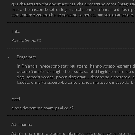
qualche estratto che documenti casi che dimostrano come l’integraz
in aria che nasconde sotto slogan-arcobaleno la criminalità diffusa (per
comunitari: e vedere che ne pensano cameristi, ministre e cameriere.
Luka
Povera Svezia 🙁
Dragonero
In Finlandia invece sono stati più attenti, hanno votato l’estrema 
popolo Sami (e i vichinghi che si sono stabiliti laggiù) e molto più o
degli sciocchi svedesi, poveri disgraziati… devono solo sperare di e
fascista ormai (e piacerebbe tanto anche a me essere invaso dai bi
steel
e non dovremmo sparargli al volo?
Adelmanno
Admin, puoi cancellare questo mio messaggio dopo averlo letto, ma mi