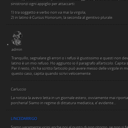
sinistronzi ogni appiglio per attaccarti:
1) tra soggetto e verbo non va mai la virgola;
2) in latino è Cursus Honorum, la seconda al genitivo plurale.
admin
Tranquillo, segnalare gli errori o i refusi è giustissimo e questi non de
latino è un mio refuso. Ho aggiunto io il paragrafo all’articolo. Capit
Per il resto, chi ha scritto l’articolo può avere messo delle virgole in
questo caso, capita quando scrivi velocemente.
Carluccio
La notizia la avevo letta in un giornale estero, ovviamente mai ripor
porcheria! Siamo in regime di dittatura mediatica, e’ evidente…
LINCEDARRIGO
Siamo veramente vicini anche noi al punto di non ritorno, se non si f