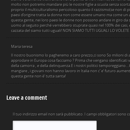
molto non potremo mandare più le nostre figlie a scuola senza scorta,
proprio il multiculturalismo pericoloso quanto il razzismo(se non di pi
paesi d’origine tratta la donna non come essere umano ma come un
questa gente, nei loro paesi le donne non possono andare in giro da s
uomo al seguito perché verrebbero stuprate quasi nel 100% dei casi, 
cazzata del siamo tutti uguali! NON SIAMO TUTTI UGUALI LO VOLETE C
Maria teresa
Il nostro buonismo lo pagheremo a caro prezzo,ci sono 5o milioni di 
approdare in Europa cosa facciamo ? Prima che vengano identificati ver
della camorra , e della delinquenza.E i nostri politici temporeggiano…
mangiare , i giovani non hanno lavoro in Italia non c’ e’ futuro aumen
questa gente non è’ tutta santa!
Leave a comment
Il tuo indirizzo email non sarà pubblicato.
I campi obbligatori sono 