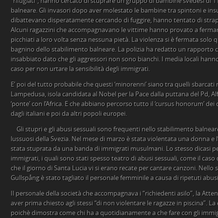
“rifugiati”, hanno cercato di stuprare un gruppo di bambine svedesi di 1
balneare. Gli invasori dopo aver molestato le bambine tra spintoni e insul
dibattevano disperatamente cercando di fuggire, hanno tentato di strap
Alcuni ragazzini che accompagnavano le vittime hanno provato a fermare
picchiati a loro volta senza nessuna pietà. La violenza si è fermata sol
bagnino dello stabilimento balneare. La polizia ha redatto un rapporto 
insabbiato dato che gli aggressori non sono bianchi. I media locali hanno
caso per non urtare la sensibilità degli immigrati.
E’ poi del tutto probabile che questi ‘minorenni’ siano tra quelli sbarcati 
Lampedusa, isola candidata al Nobel per la Pace dalla puttana del Pd, Alf
‘ponte’ con l’Africa. E che abbiano percorso tutto il ‘cursus
honorum’ dei c
dagli italiani e poi da altri popoli europei.
Gli stupri e gli abusi sessuali sono frequenti nello stabilimento balnea
lussuosi della Svezia. Nel mese di marzo è stata violentata una donna e
stata stuprata da una banda di immigrati musulmani. Lo stesso dicasi per
immigrati, i quali sono stati spesso teatro di abusi sessuali, come il cas
che il giorno di Santa Lucia vi si erano recate per cantare canzoni. Nello
Gullspång è stato tagliato il personale femminile a causa di ripetuti abusi
Il personale della società che accompagnava i “richiedenti asilo”, la Atte
aver prima chiesto agli stessi “di non violentare le ragazze in piscina”. L
poichè dimostra come chi ha a quotidianamente a che fare con gli immig