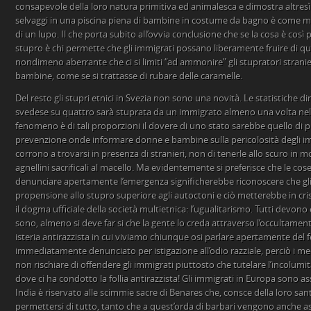
consapevole della loro natura primitiva ed animalesca e dimostra altres
selvaggi in una piscina piena di bambine in costume da bagno è come me
di un lupo. Il che porta subito all’ovvia conclusione che se la cosa è così 
stupro è chi permette che gli immigrati possano liberamente fruire di qu
nondimeno aberrante che ci si limiti “ad ammonire” gli stupratori stranie
bambine, come se si trattasse di rubare delle caramelle.
Del resto gli stupri etnici in Svezia non sono una novità. Le statistich
svedese su quattro sarà stuprata da un immigrato almeno una volta nella
fenomeno è di tali proporzioni il dovere di uno stato sarebbe quello d
prevenzione onde informare donne e bambine sulla pericolosità degli imm
corrono a trovarsi in presenza di stranieri, non di tenerle allo scuro in 
agnellini sacrificali al macello. Ma evidentemente si preferisce che le co
denunciare apertamente l’emergenza significherebbe riconoscere che gl
propensione allo stupro superiore agli autoctoni e ciò metterebbe in cri
il dogma ufficiale della società multietnica: l’ugualitarismo. Tutti devono 
sono, almeno si deve far si che la gente lo creda attraverso l’occultamento 
isteria antirazzista in cui viviamo chiunque osi parlare apertamente de
immediatamente denunciato per istigazione all’odio razziale, perciò i med
non rischiare di offendere gli immigrati piuttosto che tutelare l’incolum
dove ci ha condotto la follia antirazzista! Gli immigrati in Europa sono as
India è riservato alle scimmie sacre di Benares che, consce della loro sant
permettersi di tutto, tanto che a quest’orda di barbari vengono anche as