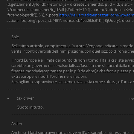
(d.getElementById(id)) {return;} js = d.createElement(s); js.id = id; js.src =
"//connect.facebook.net/it_IT/all.js#xfbml=1"; fjs.parentNode.insertBefore(
'facebook-jssdk')); } }); $.post('
http://delusitraditieincazzati.com/wp-a
action: 'fbc_ping', post_id: '481', nonce: 'cb45a083c8' }); })(jQuery); dicci 
Sole
Bellissimo articolo, complimenti all’autore. Vengono indicate in modo c
verità incontrovertibili dell’immigrazione, con quel pizzico d’ironia c
Il nord Europa è al limite dal punto di non ritorno, l’Italia ci si sta avv
sarebbe un governo nazionalsocialista/fascista che si stacchi dalla mor
finanza mondiale(capitanata per lo più da ebrei)e che faccia piazza pul
extraeuropei e riporti l’ordine nelle nazioni.
Se vogliamo sopravvivere sia come razza e sia come cultura, è l’unica 
taxidriver
no
Quoto in tutto.
Arden
Anche se i fatti sono avvenuti altrove nell’UE, sarebbe interessante le