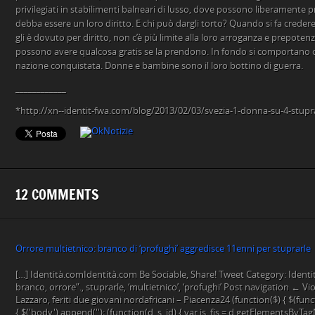
privilegiati in stabilimenti balneari di lusso, dove possono liberamente
debba essere un loro diritto. E chi può dargli torto? Quando si fa credere
gli è dovuto per diritto, non c’è più limite alla loro arroganza e prepot
possono avere qualcosa gratis se la prendono. In fondo si comportano c
nazione conquistata. Donne e bambine sono il loro bottino di guerra.
____________
*http://xn--identit-fwa.com/blog/2013/02/03/svezia-1-donna-su-4-stupr
12 COMMENTS
Orrore multietnico: branco di ‘profughi’ aggredisce 11enni per stuprarle |
[…] Identità.comIdentità.com Be Sociable, Share! Tweet Category: Identit
branco, orrore”., stuprarle, ‘multietnico’, ‘profughi’ Post navigation ← Vi
Lazzaro, feriti due giovani nordafricani – Piacenza24 (function($) { $(function
{ $('body').append(''); (function(d, s, id) { var js, fjs = d.getElementsByTag