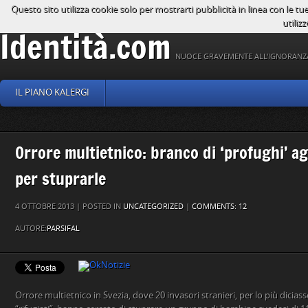
Questo sito utilizza cookie solo per mostrarti pubblicità in linea con le tu
utilizz
Identità.com
NUOCE GRAVEMENTE ALL'IGNORANZ
IL PIANO KALERGI
Orrore multietnico: branco di ‘profughi’ a
per stuprarle
4 OTTOBRE 2013 | POSTED IN
UNCATEGORIZED
|
COMMENTS: 12
AUTORE:
PARSIFAL
Orrore multietnico in Svezia, dove 20 invasori stranieri, per lo più dicias