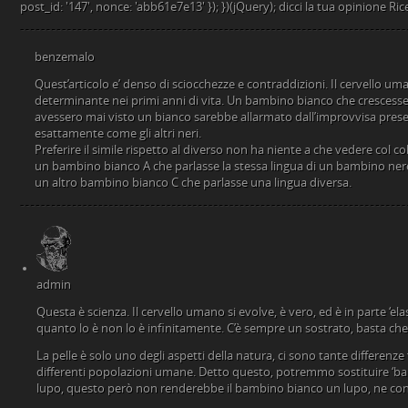
post_id: '147', nonce: 'abb61e7e13' }); })(jQuery); dicci la tua opinione Ric
benzemalo
Quest’articolo e’ denso di sciocchezze e contraddizioni. Il cervello um
determinante nei primi anni di vita. Un bambino bianco che crescess
avessero mai visto un bianco sarebbe allarmato dall’improvvisa prese
esattamente come gli altri neri.
Preferire il simile rispetto al diverso non ha niente a che vedere col co
un bambino bianco A che parlasse la stessa lingua di un bambino nero
un altro bambino bianco C che parlasse una lingua diversa.
admin
Questa è scienza. Il cervello umano si evolve, è vero, ed è in parte ‘el
quanto lo è non lo è infinitamente. C’è sempre un sostrato, basta che ri
La pelle è solo uno degli aspetti della natura, ci sono tante differenze 
differenti popolazioni umane. Detto questo, potremmo sostituire ‘bamb
lupo, questo però non renderebbe il bambino bianco un lupo, ne co