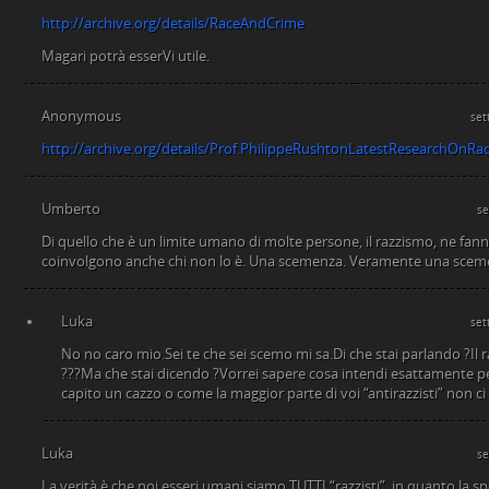
http://archive.org/details/RaceAndCrime
Magari potrà esserVi utile.
Anonymous
set
http://archive.org/details/Prof.PhilippeRushtonLatestResearchOnRa
Umberto
se
Di quello che è un limite umano di molte persone, il razzismo, ne fan
coinvolgono anche chi non lo è. Una scemenza. Veramente una scem
Luka
set
No no caro mio.Sei te che sei scemo mi sa.Di che stai parlando ?Il
???Ma che stai dicendo ?Vorrei sapere cosa intendi esattamente p
capito un cazzo o come la maggior parte di voi “antirazzisti” non ci 
Luka
se
La verità è che noi esseri umani siamo TUTTI “razzisti”, in quanto la 