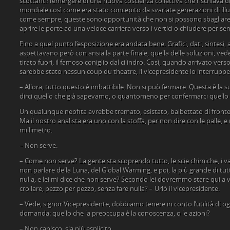
scottanti: l‘emergere di una nuova coscienza collettiva che rischiava di 
mondiale così come era stato concepito da svariate generazioni di illu
come sempre, queste sono opportunità che non si possono sbagliare: 
aprire le porte ad una veloce carriera verso i vertici o chiudere per s
Fino a quel punto l’esposizione era andata bene. Grafici, dati, sintesi, a
aspettavano però con ansia la parte finale, quella delle soluzioni, ved
tirato fuori, il famoso coniglio dal cilindro. Così, quando arrivato verso
sarebbe stato nessun coup du theatre, il vicepresidente lo interruppe
– Allora, tutto questo è imbattibile. Non si può fermare. Questa è la 
dirci quello che già sapevamo, o quantomeno per confermarci quell
Un qualunque neofita avrebbe tremato, esistato, balbettato di fronte 
Ma il nostro analista era uno con la stoffa, per non dire con le palle, e
millimetro.
– Non serve.
– Come non serve? La gente sta scoprendo tutto, le scie chimiche, i vacc
non parlare della Luna, del Global Warming, e poi, la più grande di tut
nulla, e lei mi dice che non serve? Secondo lei dovremmo stare qui a 
crollare, pezzo per pezzo, senza fare nulla? – Urlò il vicepresidente.
– Vede, signor Vicepresidente, dobbiamo tenere in conto l’utilità di og
domanda: quello che la preoccupa è la conoscenza, o le azioni?
– Non capisco, sia più esplicito.