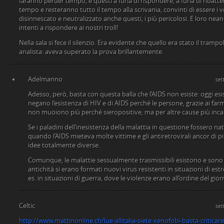
faranno perder tempo, e questi a furia di rispondere, a furia di ribat
tempo e resteranno tutto il tempo alla scrivania, convinti di essere i 
disinnescato e neutralizzato anche questi, i più pericolosi. E loro nea
intenti a rispondere ai nostri troll!
Nella sala si fece il silenzio. Era evidente che quello era stato il tramp
analista: aveva superato la prova brillantemente.
Adelmanno
set
Adesso, però, basta con questa balla che l’AIDS non esiste: oggi e
negano l’esistenza di HIV e di AIDS perché le persone, grazie ai fa
non muoiono più perché sieropositive, ma per altre cause più incal
Se i paladini dell’inesistenza della malattia in questione fossero na
quando l’AIDS mieteva molte vittime e gli antiretrovirali ancor di p
idee totalmente diverse.
Comunque, le malattie sessualmente trasmissibili esistono e sono 
antichità si erano formati nuovi virus resistenti in situazioni di es
es. in situazioni di guerra, dove le violenze erano all’ordine del gior
Celtic
set
http://www.mattinonline.ch/lue-allitalia-siete-xenofobi-basta-criticar