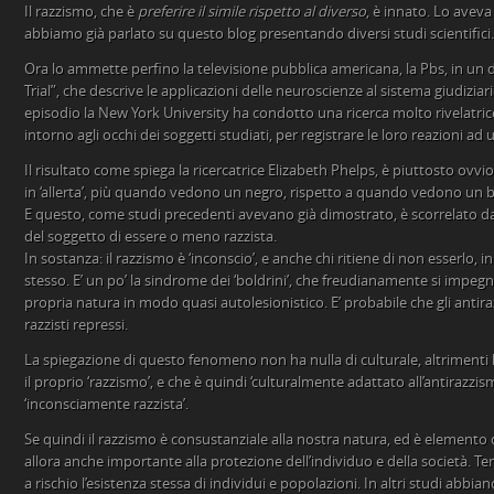
Il razzismo, che è
preferire il simile rispetto al diverso
, è innato. Lo aveva
abbiamo già parlato su questo blog presentando diversi studi scientifici.
Ora lo ammette perfino la televisione pubblica americana, la Pbs, in un
Trial”, che descrive le applicazioni delle neuroscienze al sistema giudizia
episodio la New York University ha condotto una ricerca molto rivelatric
intorno agli occhi dei soggetti studiati, per registrare le loro reazioni ad
Il risultato come spiega la ricercatrice Elizabeth Phelps, è piuttosto ovvio.
in ‘allerta’, più quando vedono un negro, rispetto a quando vedono un b
E questo, come studi precedenti avevano già dimostrato, è scorrelato 
del soggetto di essere o meno razzista.
In sostanza: il razzismo è ‘inconscio’, e anche chi ritiene di non esserlo, 
stesso. E’ un po’ la sindrome dei ‘boldrini’, che freudianamente si impeg
propria natura in modo quasi autolesionistico. E’ probabile che gli antirazz
razzisti repressi.
La spiegazione di questo fenomeno non ha nulla di culturale, altrimenti 
il proprio ‘razzismo’, e che è quindi ‘culturalmente adattato all’antirazzi
‘inconsciamente razzista’.
Se quindi il razzismo è consustanziale alla nostra natura, ed è elemento d
allora anche importante alla protezione dell’individuo e della società. Te
a rischio l’esistenza stessa di individui e popolazioni. In altri studi abbia