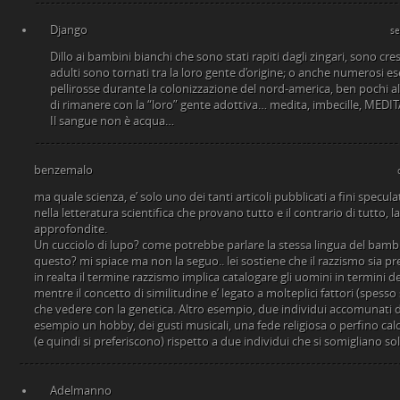
Django
se
Dillo ai bambini bianchi che sono stati rapiti dagli zingari, sono cre
adulti sono tornati tra la loro gente d’origine; o anche numerosi es
pellirosse durante la colonizzazione del nord-america, ben pochi all
di rimanere con la “loro” gente adottiva… medita, imbecille, MEDITA
Il sangue non è acqua…
benzemalo
ma quale scienza, e’ solo uno dei tanti articoli pubblicati a fini specul
nella letteratura scientifica che provano tutto e il contrario di tutto, la
approfondite.
Un cucciolo di lupo? come potrebbe parlare la stessa lingua del bamb
questo? mi spiace ma non la seguo.. lei sostiene che il razzismo sia pref
in realta il termine razzismo implica catalogare gli uomini in termini d
mentre il concetto di similitudine e’ legato a molteplici fattori (spess
che vedere con la genetica. Altro esempio, due individui accomunati d
esempio un hobby, dei gusti musicali, una fede religiosa o perfino calci
(e quindi si preferiscono) rispetto a due individui che si somigliano so
Adelmanno