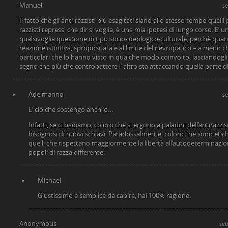
Manuel
se
Il fatto che gli anti-razzisti più esagitati siano allo stesso tempo quell
razzisti repressi che dir si voglia, è una mia ipotesi di lungo corso. E’
qualsivoglia questione di tipo socio-ideologico-culturale, perchè quan
reazione istintiva, spropositata e al limite del nevropatico – a meno 
particolari che lo hanno visto in qualche modo coinvolto, lasciandogli
segno che più che controbattere l’ altro sta attaccando quella parte di
Adelmanno
se
E’ ciò che sostengo anch’io…
Infatti, se ci badiamo, coloro che si ergono a paladini dell’antirazzi
bisognosi di nuovi schiavi. Paradossalmente, coloro che sono etich
quelli che rispettano maggiormente la libertà all’autodeterminazione 
popoli di razza differente.
Michael
Giustissimo e semplice da capire, hai 100% ragione.
Anonymous
set