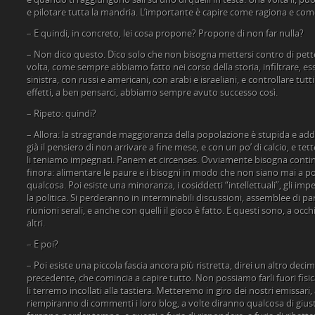
e pilotare tutta la mandria. L’importante è capire come ragiona e co
– E quindi, in concreto, lei cosa propone? Propone di non far nulla?
– Non dico questo. Dico solo che non bisogna mettersi contro di pe
volta, come sempre abbiamo fatto nei corso della storia, infiltrare, e
sinistra, con russi e americani, con arabi e israeliani, e controllare tutt
effetti, a ben pensarci, abbiamo sempre avuto successo così.
– Ripeto: quindi?
– Allora: la stragrande maggioranza della popolazione è stupida e ad
già il pensiero di non arrivare a fine mese, e con un po’ di calcio, e tet
li teniamo impegnati. Panem et circenses. Ovviamente bisogna cont
finora: alimentare le paure e i bisogni in modo che non siano mai a p
qualcosa. Poi esiste una minoranza, i cosiddetti “intellettuali”, gli impe
la politica. Si perderanno in interminabili discussioni, assemblee di part
riunioni serali, e anche con quelli il gioco è fatto. E questi sono, a occ
altri.
– E poi?
– Poi esiste una piccola fascia ancora più ristretta, direi un altro de
precedente, che comincia a capire tutto. Non possiamo farli fuori fisic
li terremo incollati alla tastiera. Metteremo in giro dei nostri emissari, 
riempiranno di commenti i loro blog, a volte diranno qualcosa di giusto