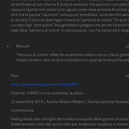
diversificata al suo interno.E le razze esistono che piaccia o non piacci
nessuno.Quindi non siamo tutti uguali come certe persone frustrate
dire che la parola “razzismo” come pure “omofobia” sono termini senza
è razzista ?Colui che dice negro invece di “persona di colore” ?In quel
corretto.Agli “antirazzisti” bisognerebbe spiegare che anche i bianchi
negri.Dire “persona di colore” in conclusione , non ha senso ed è sbagl
Manuel
se
“Persona di colore” infatti fa veramente ridere e ha un che di grott
notato come in certi studi si includano con quel termine anche popo
Paul
se
http://www.stampalibera.com/?p=66711
Internet: il NWO non la combatte, la pilota
22 settembre 2013 | Autore Alberto Medici | Stampa articolo Stampa 
commissione
Nella grande sala consiglio l’atmosfera era quella delle grandi occasion
brillante erano stati dati pochi mesi per analizzare, studiare, e risolv