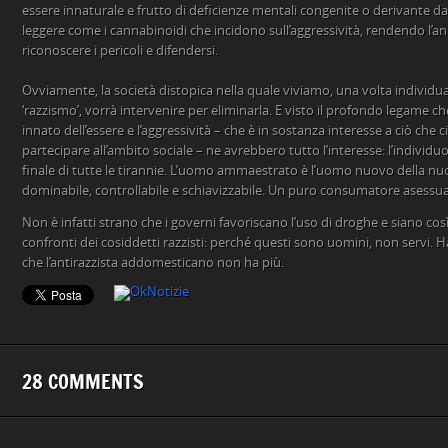
essere innaturale e frutto di deficienze mentali congenite o derivante d
leggere come i cannabinoidi che incidono sull’aggressività, rendendo l’
riconoscere i pericoli e difendersi.
Ovviamente, la società distopica nella quale viviamo, una volta individuat
‘razzismo’, vorrà intervenire per eliminarla. E visto il profondo legame c
innato dell’essere e l’aggressività – che è in sostanza interesse a ciò che c
partecipare all’ambito sociale – ne avrebbero tutto l’interesse: l’individu
finale di tutte le tirannie. L’uomo ammaestrato è l’uomo nuovo della nuo
dominabile, controllabile e schiavizzabile. Un puro consumatore asessua
Non è infatti strano che i governi favoriscano l’uso di droghe e siano co
confronti dei cosiddetti razzisti: perché questi sono uomini, non servi. Ha
che l’antirazzista addomesticano non ha più.
28 COMMENTS