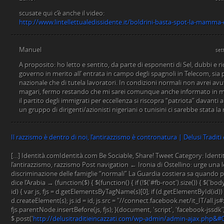
scusate qui c’è anche il video:
http://www.lintellettualedissidente.it/boldrini-basta-spot-la-mamma-c
Manuel
set
A proposito: ho letto e sentito, da parte di esponenti di Sel, dubbi e ri
governo in merito all’ entrata in campo degli spagnoli in Telecom, sia 
nazionale che di tutela lavoratori. In condizioni normali non avrei av
magari, fermo restando che mi sarei comunque anche informato in me
il partito degli immigrati per eccellenza si riscopra “patriota” davanti 
un gruppo di dirigenti/azionisti nigeriani o tunisini ci sarebbe stata l
Il razzismo è dentro di noi, l’antirazzismo è contronatura | Delusi Traditi 
[…] Identità.comIdentità.com Be Sociable, Share! Tweet Category: Identi
l’antirazzismo, razzismo Post navigation ← Ironia di Ostellino: urge una 
discriminazione delle famiglie “normali” La Guardia costiera sa quando pa
dice l’Arabia → (function($) { $(function() { if (!$('#fb-root').size()) { $('bod
id) { var js, fjs = d.getElementsByTagName(s)[0]; if (d.getElementById(id)) 
d.createElement(s); js.id = id; js.src = "//connect.facebook.net/it_IT/all.js
fjs.parentNode.insertBefore(js, fjs); }(document, 'script', 'facebook-jssdk'));
$.post('
http://delusitraditieincazzati.com/wp-admin/admin-ajax.php&#