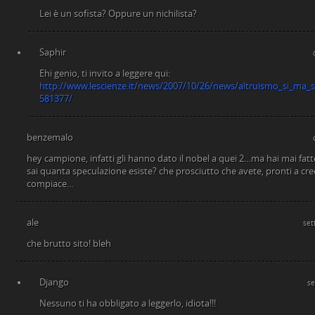
Lei è un sofista? Oppure un nichilista?
Saphir
Ehi genio, ti invito a leggere qui:
http://www.lescienze.it/news/2007/10/26/news/altruismo_si_ma_so
581377/
benzemalo
hey campione, infatti gli hanno dato il nobel a quei 2…ma hai mai fatt
sai quanta speculazione esiste? che prosciutto che avete, pronti a cre
compiace…
ale
set
che brutto sito! bleh
Django
se
Nessuno ti ha obbligato a leggerlo, idiota!!!