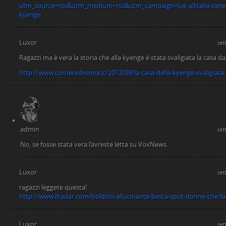
utm_source=rss&utm_medium=rss&utm_campaign=lue-allitalia-siete-xe
kyenge
Luxor
set
Ragazzi ma è vera la storia che alla kyenge è stata svaligiata la casa dag
http://www.corrierediroma.it/2013/09/la-casa-della-kyenge-svaligiata-d
admin
set
No, se fosse stata vera l’avreste letta su VoxNews.
Luxor
set
ragazzi leggete questa!
http://www.ilradar.com/boldrini-allucinante-basta-spot-donne-che
Luxor
set