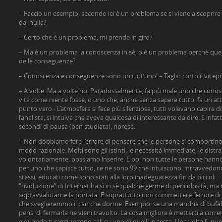
– Faccio un esempio, secondo lei è un problema se si viene a scoprire 
dal nulla?
– Certo che è un problema, mi prende in giro?
– Ma è un problema la conoscenza in sè, o è un problema perchè qu
delle conseguenze?
– Conoscenza e conseguenze sono un tutt’uno! – Taglio corto il vicep
– A volte. Ma a volte no. Paradossalmente, fa più male uno che conos
vita come niente fosse, o uno che, anche senza sapere tutto, fa un at
punto vero.- L’atmosfera si fece più silenziosa, tutti volevano capire 
l’analista, si intuiva che aveva qualcosa di interessante da dire. E infatt
secondi di pausa (ben studiata), riprese:
– Non dobbiamo fare l’errore di pensare che le persone si comporti
modo razionale. Molti sono gli istinti, le necessità immediate, le distra
volontariamente, possiamo inserire. E poi non tutte le persone hanno l
per uno che capisce tutto, ce ne sono 99 che intuiscono, intravvedono
stessi, educati come sono stati alla loro inadeguatezza fin da piccol
“rivoluzione” di Internet ha sì in sè qualche germe di pericolosità, 
sopravvalutarne la portata. E soprattutto non commettere l’errore di af
che sveglieremmo il can che dorme. Esempio: se una mandria di bufali 
pensi di fermarla ne vieni travolto. La cosa migliore è metterti a correr
e quando ti raggiungono sali su uno di quelli in testa. Una volta lì, puo