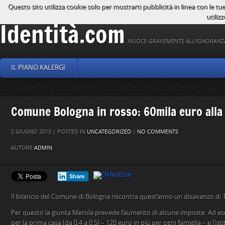
Questo sito utilizza cookie solo per mostrarti pubblicità in linea con le tu
utilizz
Identità.com
NUOCE GRAVEMENTE ALL'IGNORANZ
IL PIANO KALERGI
Comune Bologna in rosso: 60mila euro alla
2 GIUGNO 2013 | POSTED IN
UNCATEGORIZED
|
NO COMMENTS
AUTORE:
ADMIN
Share
Il bilancio del Comune di Bologna riscontra quest’anno un disavanzo di 1
Per questo la giunta Merola prevede l’aumento di alcune imposte. Ad 
per la prima casa (da 0,4 a 0,5) – 120 euro in più per ogni famiglia – e l’i