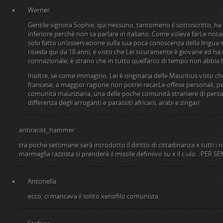
Werner
Gentile signora Sophie, qui nessuno, tantomeno il sottoscritto, ha 
inferiore perchè non sa parlare in italiano. Come voleva farLe nota
solo fatto un’osservazione sulla sua poca conoscenza della lingua i
risieda qui da 18 anni, e visto che Lei sicuramente è giovane ed h
connazionale, è strano che in tutto quell’arco di tempo non abbia 
Inoltre, se come immagino, Lei è originaria delle Mauritius visto ch
francese, a maggior ragione non potrei recarLe offese personali, p
comunità mauriziana, una delle poche comunità straniere di persone
differenza degli arroganti e parassiti africani, arabi e zingari.
antiracist_hammer
tra poche settimane sarà introdotto il diritto di cittadinanza x tutti i na
marmaglia razzista si prenderà il missile definiivo su x il c.ulo…PER 
Antonella
ecco, ci mancava il solito xenofilo comunista.