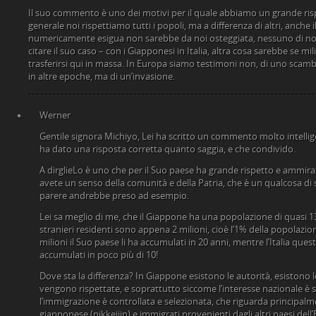
Il suo commento è uno dei motivi per il quale abbiamo un grande risp
generale noi rispettiamo tutti i popoli, ma a differenza di altri, anche
numericamente esigua non sarebbe da noi osteggiata, nessuno di noi 
citare il suo caso – con i Giapponesi in Italia, altra cosa sarebbe se m
trasferirsi qui in massa. In Europa siamo testimoni non, di uno scam
in altre epoche, ma di un’invasione.
Werner
Gentile signora Michiyo, Lei ha scritto un commento molto intellig
ha dato una risposta corretta quanto saggia, e che condivido.
A dirglieLo è uno che per il Suo paese ha grande rispetto e ammir
avete un senso della comunità e della Patria, che è un qualcosa di 
parere andrebbe preso ad esempio.
Lei sa meglio di me, che il Giappone ha una popolazione di quasi 130 
stranieri residenti sono appena 2 milioni, cioè l’1% della popolazio
milioni il Suo paese li ha accumulati in 20 anni, mentre l’Italia questi 
accumulati in poco più di 10!
Dove sta la differenza? In Giappone esistono le autorità, esistono le 
vengono rispettate, e soprattutto siccome l’interesse nazionale è
l’immigrazione è controllata e selezionata, che riguarda principalmen
giapponese (nikkeijin) e immigrati provenienti dagli altri paesi del