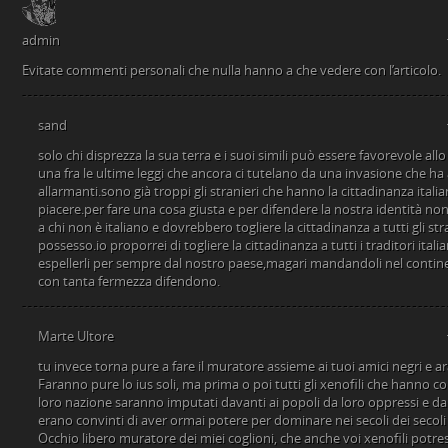
admin
Evitate commenti personali che nulla hanno a che vedere con l’articolo.
sand
solo chi disprezza la sua terra e i suoi simili può essere favorevole allo 
una fra le ultime leggi che ancora ci tutelano da una invasione che h
allarmanti.sono già troppi gli stranieri che hanno la cittadinanza ital
piacere.per fare una cosa giusta e per difendere la nostra identità non
a chi non è italiano e dovrebbero togliere la cittadinanza a tutti gli st
possesso.io proporrei di togliere la cittadinanza a tutti i traditori italian
espellerli per sempre dal nostro paese,magari mandandoli nel contine
con tanta fermezza difendono.
Marte Ultore
tu invece torna pure a fare il muratore assieme ai tuoi amici negri e ar
Faranno pure lo ius soli, ma prima o poi tutti gli xenofili che hanno co
loro nazione saranno imputati davanti ai popoli da loro oppressi e dalla
erano convinti di aver ormai potere per dominare nei secoli dei secoli 
Occhio libero muratore dei miei coglioni, che anche voi xenofili potrest