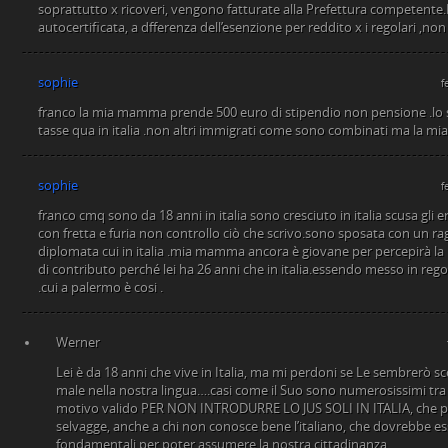
soprattutto x ricoveri, vengono fatturate alla Prefettura competente.
autocertificata, a dfferenza dell’esenzione per reddito x i regolari ,non 
sophie
f
franco la mia mamma prende 500 euro di stipendio non pensione .lo stes
tasse qua in italia .non altri immigrati come sono combinati ma la mia f
sophie
f
franco cmq sono da 18 anni in italia sono cresciuto in italia scusa gli 
con fretta e furia non controllo ciò che scrivo.sono sposata con un ra
diplomata cui in italia .mia mamma ancora è giovane per percepirà la
di contributo perché lei ha 26 anni che in italia.essendo messo in re
.cui a palermo è cosi .
Werner
Lei è da 18 anni che vive in Italia, ma mi perdoni se Le sembrerò s
male nella nostra lingua….casi come il Suo sono numerosissimi tra 
motivo valido PER NON INTRODURRE LO JUS SOLI IN ITALIA, che po
selvagge, anche a chi non conosce bene l’italiano, che dovrebbe es
fondamentali per poter assumere la nostra cittadinanza.