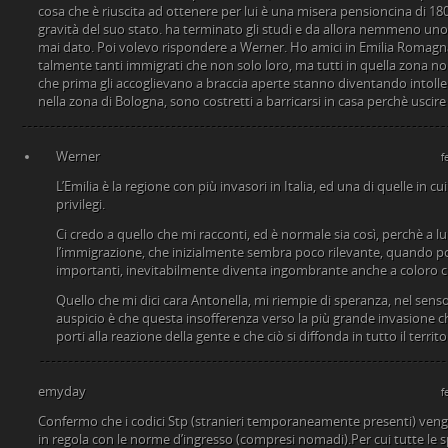
cosa che è riuscita ad ottenere per lui è una misera pensioncina di 1
gravità del suo stato. ha terminato gli studi e da allora nemmeno uno 
mai dato. Poi volevo rispondere a Werner. Ho amici in Emilia Romagn
talmente tanti immigrati che non solo loro, ma tutti in quella zona n
che prima gli accoglievano a braccia aperte stanno diventando intoller
nella zona di Bologna, sono costretti a barricarsi in casa perchè usci
Werner
f
L’Emilia è la regione con più invasori in Italia, ed una di quelle in 
privilegi.
Ci credo a quello che mi racconti, ed è normale sia così, perchè a
l’immigrazione, che inizialmente sembra poco rilevante, quando 
importanti, inevitabilmente diventa ingombrante anche a coloro c
Quello che mi dici cara Antonella, mi riempie di speranza, nel sens
auspicio è che questa insofferenza verso la più grande invasione che
porti alla reazione della gente e che ciò si diffonda in tutto il territ
emyday
f
Confermo che i codici Stp (stranieri temporaneamente presenti) vengon
in regola con le norme d’ingresso (compresi nomadi).Per cui tutte le s