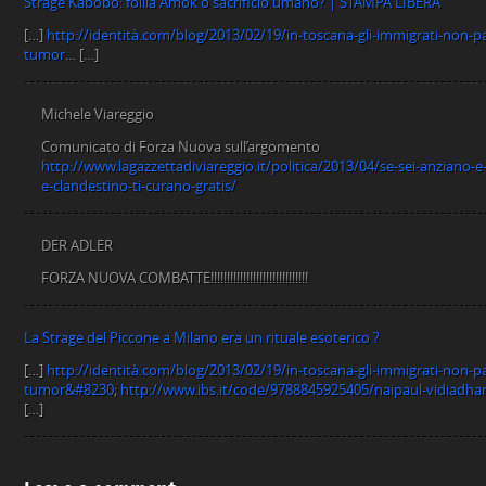
Strage Kabobo: follia Amok o sacrificio umano? | STAMPA LIBERA
[…]
http://identità.com/blog/2013/02/19/in-toscana-gli-immigrati-non-pag
tumor
… […]
Michele Viareggio
Comunicato di Forza Nuova sull’argomento
http://www.lagazzettadiviareggio.it/politica/2013/04/se-sei-anziano-e
e-clandestino-ti-curano-gratis/
DER ADLER
FORZA NUOVA COMBATTE!!!!!!!!!!!!!!!!!!!!!!!!!!!!!!
La Strage del Piccone a Milano era un rituale esoterico ?
[…]
http://identità.com/blog/2013/02/19/in-toscana-gli-immigrati-non-pag
tumor&#8230
;
http://www.ibs.it/code/9788845925405/naipaul-vidiadhar-
[…]