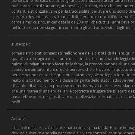
poi se come nel caso dei cinesi girano con mazzette di contanti in tasc
può controllare il contante, ai cinesi!! x gli italiani, oltre che non pote
contanti e stronzate varie per la tracciabilità, per avere uno schifo di
specifica devono fare una marea di documenti e controlli da commissi
come a mio cugino, in carrozzella da 20 anni, che tutti gli anni deve pr
nel frattempo non sia guarito portando gli esiti delle visite degli anni
giuseppe c
ormai siamo stati ‘schiacciati’ nell’onore e nella dignità di Italiani, qui 
quant’altro, la logica devastante della sinistra ha inquinato le leggi e
milioni di italiani stanno facendo la fame, la preoccupazione di una par
assistere e aiutare intere orde di persone che si trovano in questo 
perché hanno capito che qui non esistono regole ne leggi x loro!! io pr
reato di alto tradimento x la classe dirigente dello stato, laddove vie
discapito di un Italiano processo x direttissima a coloro che ne sian
che una marea di anziani Italiani è costretta a frugare tra gli scarti de
basterebbe questo x giustificare una sollevazione armata!! altro che 
noi!!!
Antonella
il figlio di mia sorella è disabile, nato con la spina bifida. Potete immag
dovuto subire mia sorella per tirarlo su, visite controlli continui opera