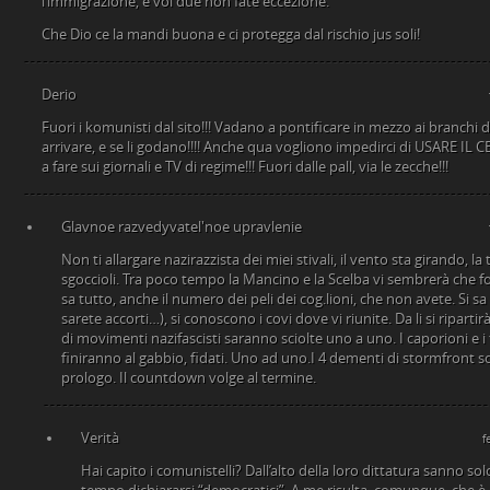
l’immigrazione, e voi due non fate eccezione.
Che Dio ce la mandi buona e ci protegga dal rischio jus soli!
Derio
Fuori i komunisti dal sito!!! Vadano a pontificare in mezzo ai branchi d
arrivare, e se li godano!!!! Anche qua vogliono impedirci di USARE IL
a fare sui giornali e TV di regime!!! Fuori dalle pall, via le zecche!!!
Glavnoe razvedyvatel'noe upravlenie
Non ti allargare nazirazzista dei miei stivali, il vento sta girando, la 
sgoccioli. Tra poco tempo la Mancino e la Scelba vi sembrerà che fo
sa tutto, anche il numero dei peli dei cog.lioni, che non avete. Si sa
sarete accorti…), si conoscono i covi dove vi riunite. Da li si riparti
di movimenti nazifascisti saranno sciolte uno a uno. I caporioni e i t
finiranno al gabbio, fidati. Uno ad uno.I 4 dementi di stormfront
prologo. Il countdown volge al termine.
Verità
f
Hai capito i comunistelli? Dall’alto della loro dittatura sanno so