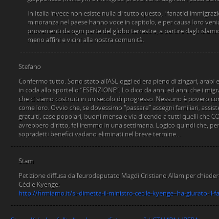
In Italia invece non esiste nulla di tutto questo, i fanatici immigra
minoranza nel paese hanno voce in capitolo, e per causa loro ven
provenienti da ogni parte del globo terrestre, a partire dagli islamici
meno affini e vicini alla nostra comunità.
Stefano
Confermo tutto. Sono stato all’ASL oggi ed era pieno di zingari, arabi e
in coda allo sportello “ESENZIONE”. Lo dico da anni ed anni che i migr
che ci siamo costruiti in un secolo di progresso. Nessuno è povero co
come loro. Ovvio che, se dovessimo “passare” assegni familiari, assist
gratuiti, case popolari, buoni mensa e via dicendo a tutti quelli ch
avrebbero diritto, falliremmo in una settimana. Logico quindi che, per 
sopradetti benefici vadano eliminati nel breve termine…
Stam
Petizione diffusa dall’eurodeputato Magdi Cristiano Allam per chiedere
Cécile Kyenge:
http://firmiamo.it/si-dimetta-il-ministro-cecile-kyenge–ha-giurato-il-f