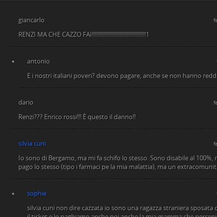
giancarlo
f
RENZI MA CHE CAZZO FAI!!!!!!!!!!!!!!!!!!!!!!!!!!!!!!!!!!!!!1
antonio
E i nostri italiani poveri? devono pagare, anche se non hanno reddi
dario
f
Renzi??? Enrico rossi!!! È questo il danno!!
silvia cuni
f
Io sono di Bergamo, ma mi fa schifo lo stesso. Sono disabile al 100%, m
pago lo stesso (tipo i farmaci pe la mia malattia), ma un extracomunit
sophie
silvia cuni non dire cazzata io sono una ragazza straniera sposata 
il ticket e lo paghiamo anche noi anche la mia mamma che percepis