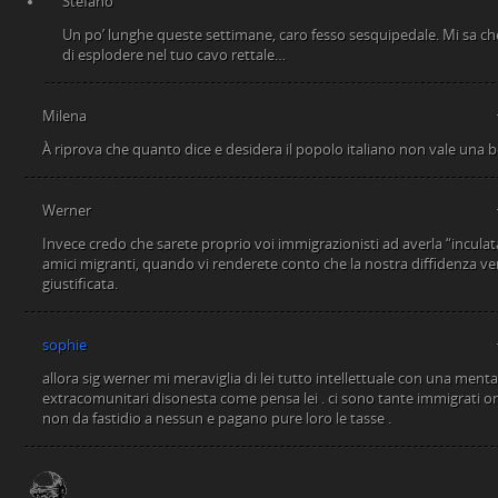
Stefano
Un po’ lunghe queste settimane, caro fesso sesquipedale. Mi sa che il
di esplodere nel tuo cavo rettale…
Milena
À riprova che quanto dice e desidera il popolo italiano non vale una 
Werner
Invece credo che sarete proprio voi immigrazionisti ad averla “inculat
amici migranti, quando vi renderete conto che la nostra diffidenza ve
giustificata.
sophie
allora sig werner mi meraviglia di lei tutto intellettuale con una menta
extracomunitari disonesta come pensa lei . ci sono tante immigrati one
non da fastidio a nessun e pagano pure loro le tasse .