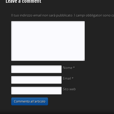
Leave a comment
Il tuo indirizzo email non sarà pubblicato.
I campi obbligatori sono 
Nome
*
Email
*
Sito web