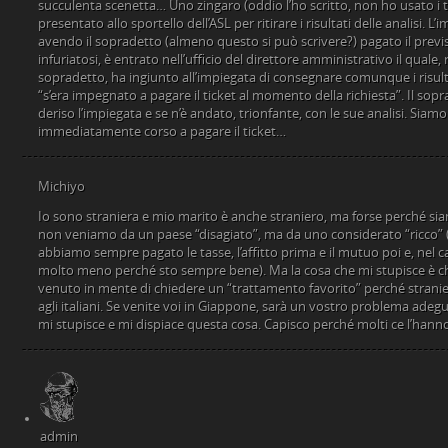
succulenta scenetta… Uno zingaro (oddio l’ho scritto, non ho usato i t
presentato allo sportello dell’ASL per ritirare i risultati delle analisi. L’
avendo il sopradetto (almeno questo si può scrivere?) pagato il previst
infuriatosi, è entrato nell’ufficio del direttore amministrativo il quale, 
sopradetto, ha ingiunto all’impiegata di consegnare comunque i risulta
“s’era impegnato a pagare il ticket al momento della richiesta”. Il so
deriso l’impiegata e se n’è andato, trionfante, con le sue analisi. Siam
immediatamente corso a pagare il ticket…
Michiyo
Io sono straniera e mio marito è anche straniero, ma forse perché sia
non veniamo da un paese “disagiato”, ma da uno considerato “ricco”
abbiamo sempre pagato le tasse, l’affitto prima e il mutuo poi e, nel cas
molto meno perché sto sempre bene). Ma la cosa che mi stupisce è
venuto in mente di chiedere un “trattamento favorito” perché stranier
agli italiani. Se venite voi in Giappone, sarà un vostro problema ade
mi stupisce e mi dispiace questa cosa. Capisco perché molti ce l’hanno 
admin