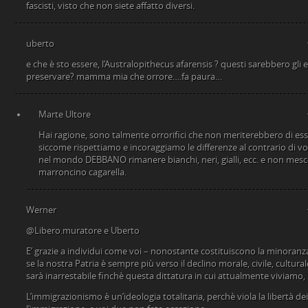
fascisti, visto che non siete affatto diversi.
uberto
e che è sto essere, l’Australopithecus afarensis ? questi sarebbero gli 
preservare? mamma mia che orrore….fa paura…
Marte Ultore
Hai ragione, sono talmente orrorifici che non meriterebbero di esse
siccome rispettiamo e incoraggiamo le differenze al contrario di voi
nel mondo DEBBANO rimanere bianchi, neri, gialli, ecc. e non mesco
marroncino cagarella.
Werner
@Libero.muratore e Uberto
E’ grazie a individui come voi – nonostante costituiscono la minoranz
se la nostra Patria è sempre più verso il declino morale, civile, cultur
sarà inarrestabile finchè questa dittatura in cui attualmente viviamo,
L’immigrazionismo è un’ideologia totalitaria, perchè viola la libertà d