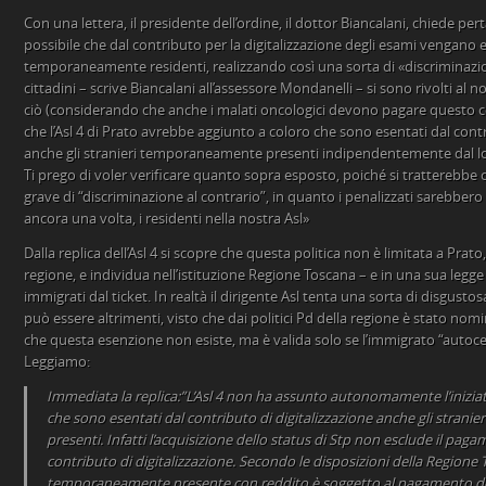
Con una lettera, il presidente dell’ordine, il dottor Biancalani, chiede pert
possibile che dal contributo per la digitalizzazione degli esami vengano es
temporaneamente residenti, realizzando così una sorta di «discriminazion
cittadini – scrive Biancalani all’assessore Mondanelli – si sono rivolti al
ciò (considerando che anche i malati oncologici devono pagare questo 
che l’Asl 4 di Prato avrebbe aggiunto a coloro che sono esentati dal contr
anche gli stranieri temporaneamente presenti indipendentemente dal lor
Ti prego di voler verificare quanto sopra esposto, poiché si tratterebb
grave di “discriminazione al contrario”, in quanto i penalizzati sarebbero
ancora una volta, i residenti nella nostra Asl»
Dalla replica dell’Asl 4 si scopre che questa politica non è limitata a Prato
regione, e individua nell’istituzione Regione Toscana – e in una sua legge 
immigrati dal ticket. In realtà il dirigente Asl tenta una sorta di disgusto
può essere altrimenti, visto che dai politici Pd della regione è stato nomi
che questa esenzione non esiste, ma è valida solo se l’immigrato “autocer
Leggiamo:
Immediata la replica:”L’Asl 4 non ha assunto autonomamente l’iniziat
che sono esentati dal contributo di digitalizzazione anche gli stran
presenti. Infatti l’acquisizione dello status di Stp non esclude il paga
contributo di digitalizzazione. Secondo le disposizioni della Regione 
temporaneamente presente con reddito è soggetto al pagamento del