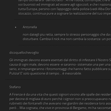
tempo dichiararsi “democratici”. A me risulta, comunque, che è l
voi buonisti ed immigrati ad essere agli sgoccioli, e che i nazio
tutta Europa, persino con l’appoggio della polizia (vedi Alba Dor
stocazzo, continua pure a sognare la realizzazione del tuo impe
Antonella
non dategli piu retta, sempre lo stresso personaggio che da
disturbare. Cambia il nick ma non cambia la sostanza: un pov
dicoquellochevoglio
Gli immigrati devono essere esentati dal diritto di infestare il Nostro S
causa di ogni male, devono essere -e saranno- sistemate una per una
serio, e rimpiangeranno i fotomontaggi che hanno fatto pubblicare sui 
Pulizia! E’ solo questione di tempo… è inesorabile.
Stefano
A Firenze è da una vita che questi signori vivono alle spalle dei residen
per decine di migliaia di euro perché i signori non si preoccupavano
rubinetti dei fontanelli che avevano nei giardini dei residence loro ass
però… Mia cognata, che vive in provincia di Bergamo, mi ha raccontato