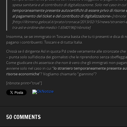
spesa sanitaria e al contributo di digitalizzazione. Solo nel caso in cui
temporaneamente presente autocertifichi di essere privo di risors
al pagamento del ticket e del contributo di digitalizzazione
».[nbnote
]http://iltirreno.gelocal.it/prato/cronaca/2013/02/15/news/stranieri-
tra-asl-e-ordine-dei-medici-1.6540196[/nbnote]
Insomma, se sei immigrato in Toscana basta che tu ti presenti e dica di non
pagano i contribuenti. Toscani e di tutta Italia.
Chissà se il dirigente Asl in quota Pd crede veramente alle stronzate che
– punta solo sull’idiozia dei giornalisti che le riprendono senza sbeffeggia
Come giudicare chi asserisce che non è vero che gli immigrati non pagano
avviene solo nel caso in cui “
lo straniero temporaneamente presente autoc
risorse economiche
“? Vogliamo chiamarlo “giannino”?
[nbnote print=”true”]
50 COMMENTS