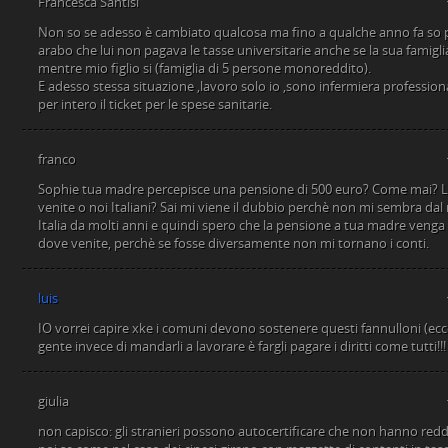
Francesca Santisi
Non so se adesso è cambiato qualcosa ma fino a qualche anno fa so 
arabo che lui non pagava le tasse universitarie anche se la sua famig
mentre mio figlio si (famiglia di 5 persone monoreddito).
E adesso stessa situazione ,lavoro solo io ,sono infermiera professio
per intero il ticket per le spese sanitarie.
franco
Sophie tua madre percepisce una pensione di 500 euro? Come mai? L
venite o noi Italiani? Sai mi viene il dubbio perchè non mi sembra dal m
Italia da molti anni e quindi spero che la pensione a tua madre venga
dove venite, perchè se fosse diversamente non mi tornano i conti.
luis
IO vorrei capire xke i comuni devono sostenere questi fannulloni (ecce
gente invece di mandarli a lavorare è fargli pagare i diritti come tutti!!!
giulia
non capisco: gli stranieri possono autocertificare che non hanno reddi