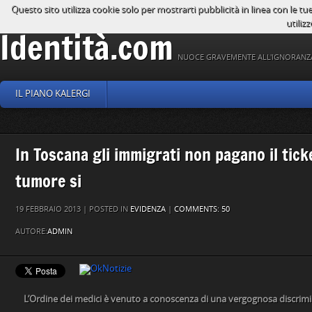
Questo sito utilizza cookie solo per mostrarti pubblicità in linea con le tu
utilizz
Identità.com
NUOCE GRAVEMENTE ALL'IGNORANZ
IL PIANO KALERGI
In Toscana gli immigrati non pagano il ticke
tumore si
19 FEBBRAIO 2013 | POSTED IN
EVIDENZA
|
COMMENTS: 50
AUTORE:
ADMIN
L’Ordine dei medici è venuto a conoscenza di una vergognosa discrim