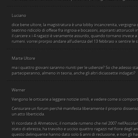
Luciano
dice bene ultore, la magistratura è una lobby incancrenita, vergogna del
teatrino ridicolo di offese fra ingroia e bocassini, aspiranti attorucoli i
il carcere x i 4 ragazzi è veramente assurdo, quando tornano invece a
rumeni. vorrei prorpio andare all’udienza del 13 febbraio x sentire le 
Marte Ultore
ma i quattro giovani saranno riuniti per le udienze? So che adesso sta
parteciperanno, almeno in teoria, anche gli altri diciassette indagati?
Werner
Vengono le orticarie a leggere notizie simili, e vedere come si compor
Censurare un forum perchè manifesta liberamente il proprio dissenso 
un atto liberticida.
Vi ricordate di Ahmetovic, il nomade rumeno che nel 2007 nell’Ascolano
stato di ebrezza, ha travolto e ucciso quattro ragazzi nel fiore degli a
questo delinquente hanno dato solo 6 anni di reclusione, e non gli han