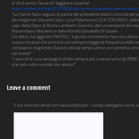
di chi è amico Tescaroli? leggete e scoprite!
http://moked.it/blog/2012/03/26/qui-roma-ricordando-pietro-saviott
“cui hanno fatto seguito le parole del presidente della Comunità ebrai
dei magistrati Giovanni Salvi, Luca Palamara e LUCA TESCAROLI, dell’
capo della Digos di Roma Lamberto Giannini, del comandante del rep
Massimiliano Macilenti e della filosofa Donatella Di Cesare.
Ciò detto, ha aggiunto PACIFICi, “è giunto il momento fare uno sforzo 
nuove minacce che arrivano con sempre maggiore frequenza dalla rete:
compianto magistrato Saviotti era da tempo attivo con estrema consa
tali insidie”.
“I pericoli di una campagna d’odio sempre più cruenta verso gli EB
stati più volte ricordati dai relatori”
Leave a comment
Il tuo indirizzo email non sarà pubblicato.
I campi obbligatori sono 