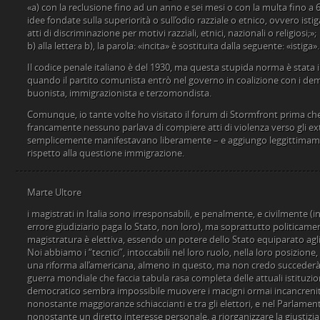
«a) con la reclusione fino ad un anno e sei mesi o con la multa fino a
idee fondate sulla superiorità o sull’odio razziale o etnico, ovvero i
atti di discriminazione per motivi razziali, etnici, nazionali o religiosi;»;
b) alla lettera b), la parola: «incita» è sostituita dalla seguente: «istiga».
Il codice penale italiano è del 1930, ma questa stupida norma è stata 
quando il partito comunista entrò nel governo in coalizione con i democ
buonista, immigrazionista e terzomondista.
Comunque, io tante volte ho visitato il forum di Stormfront prima che
francamente nessuno parlava di compiere atti di violenza verso gli ex
semplicemente manifestavano liberamente – e aggiungo leggittimame
rispetto alla questione immigrazione.
Marte Ultore
i magistrati in Italia sono irresponsabili, e penalmente, e civilmente (i
errore giudiziario paga lo Stato, non loro), ma soprattutto politicament
magistratura è elettiva, essendo un potere dello Stato equiparato agli 
Noi abbiamo i “tecnici”, intoccabili nel loro ruolo, nella loro posizione,
una riforma all’americana, almeno in questo, ma non credo succederà 
guerra mondiale che faccia tabula rasa completa delle attuali istituzi
democratico sembra impossibile muovere i macigni ormai incancreniti
nonostante maggioranze schiaccianti e tra gli elettori, e nel Parlamen
nonostante un diretto interesse personale, a riorganizzare la giustizia