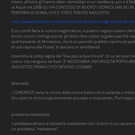
intero: all’inizio gli hanno dato i domiciliari in un residence, poi si è fat
di Ascoli nel 2008 GLI HA CONCESSO DI NUOVO I DOMICILIARI IN 
PERIFERIA DI ROMA, CHE E’ STATO TENUTO NASCOSTO.
http://www.haisentito.it/articolo/marco-ahmetovic-agli-arresti-domi
Ecco com’è fatta la nostra magistratura, a quattro ragazzi italiani ch
forum contro l’immigrazione, gli fanno fare subito la galera perchè rit
quel bastardo di Ahmetovic, che è un pericolo pubblico (prima di quel
di una rapina alle Poste), lo lasciano in semilibertà.
Insomma la solita regola dei “due pesi e due misure”, in cui ad aver 
coloro che vengono da fuori. E’ NECESSARIA UNA RIVOLTA POPOLAR
INGIUSTIZIE PRIMA O POI DEVONO CESSARE!
Antonella
i COMUNISTI sono la rovina della nostra Italia e chi si azzarda a metter
loro piani si ritrova ingiustamente accusato e incarcerato, Purtroppo 
problema inesistente
il problema ebraico è talmente inesistente che i 4 sono in un carcere
un problema “inesistente”.