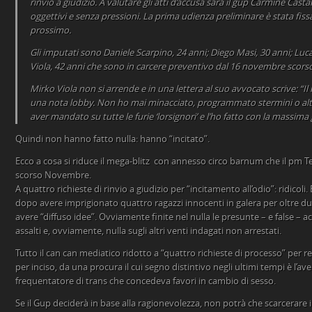
rinvio a giudizio. A valutare gli atti d’accusa sarà il gup Carmine Casta
oggettivi e senza pressioni. La prima udienza preliminare è stata fissa
prossimo.
Gli imputati sono Daniele Scarpino, 24 anni; Diego Masi, 30 anni; Luc
Viola, 42 anni che sono in carcere preventivo dal 16 novembre scorso 
Mirko Viola non si arrende e in una lettera al suo avvocato scrive: “Il 
una nota lobby. Non ho mai minacciato, programmato stermini o alt
aver mandato su tutte le furie ‘lorsignori’ e l’ho fatto con la massima 
Quindi non hanno fatto nulla: hanno “incitato”.
Ecco a cosa si riduce il mega-blitz con annesso circo barnum che il pm Tes
scorso Novembre.
A quattro richieste di rinvio a giudizio per “incitamento all’odio”: ridicoli
dopo avere imprigionato quattro ragazzi innocenti in galera per oltre due
avere “diffuso idee”. Ovviamente finite nel nulla le presunte – e false – 
assalti e, ovviamente, nulla sugli altri venti indagati non arrestati.
Tutto il can can mediatico ridotto a “quattro richieste di processo” per re
per inciso, da una procura il cui segno distintivo negli ultimi tempi è l’ave
frequentatore di trans che concedeva favori in cambio di sesso.
Se il Gup deciderà in base alla ragionevolezza, non potrà che scarcerare i q