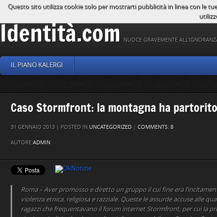
Questo sito utilizza cookie solo per mostrarti pubblicità in linea con le tu
utilizz
Identità.com
NUOCE GRAVEMENTE ALL'IGNORANZ
IL PIANO KALERGI
Caso Stormfront: la montagna ha partorito
31 GENNAIO 2013 | POSTED IN
UNCATEGORIZED
|
COMMENTS: 8
AUTORE:
ADMIN
Roma – Aver promosso e diretto un gruppo il cui fine era l’incitament
violenza etnica, religiosa e razziale. Queste le assurde accuse alle q
ragazzi che frequentavano il forum internet Stormfront, per cui la pr