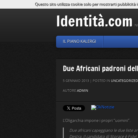
Questo sito utilizza cookie solo per mostrarti pubblicità i
Identità.com
N
IL PIANO KALERGI
Due Africani padroni del
5 GENNAIO 2013 | POSTED IN
UNCATEGORIZED
AUTORE:
ADMIN
L’Oligarchia impone i propri “uomini”.
Due africani capeggiano le due liste an
Destra. Il candidato di Storace è Fid