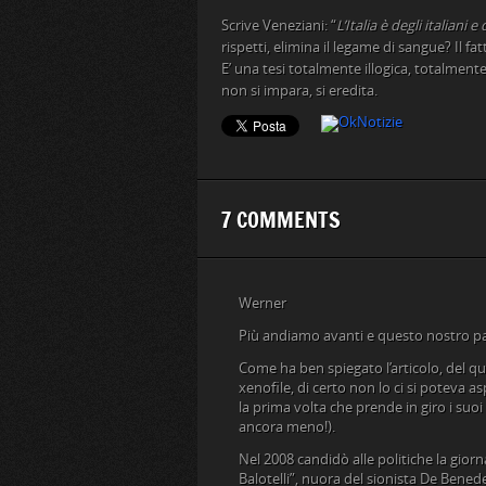
Scrive Veneziani: “
L’Italia è degli italiani e
rispetti, elimina il legame di sangue? Il fa
E’ una tesi totalmente illogica, totalmente 
non si impara, si eredita.
7 COMMENTS
Werner
Più andiamo avanti e questo nostro pae
Come ha ben spiegato l’articolo, del qua
xenofile, di certo non lo ci si poteva 
la prima volta che prende in giro i suo
ancora meno!).
Nel 2008 candidò alle politiche la giorn
Balotelli”, nuora del sionista De Benedet