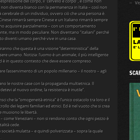
è espressione del corpo, il “cervello è corpo”, e come non
Vi
o non diventa bianco con la permanenza in Italia – così non
tà cerebrale di un individuo, ovvero ciò che una persona è.
Cinese rimarrà sempre Cinese e un Italiano rimarrà sempre
ono acquisire parzialmente – con un comportamento
ante, ma in modo peculiare. Non diventano “italiani” perché
tto diventi umano perché vive in una casa.
diranno che questa è una visione “deterministica” della
ssere umano. Notizia: l’uomo è un animale, il più intelligente
d è in questo contesto che deve essere compreso.
are l’asservimento di un popolo millenario – il nostro – agli
SCAR
no le nostre case con la propaganda multietnica. Il
etevi al nuovo ordine, la resistenza è inutile”.
ci che la “omogeneità etnica” è l’unico ostacolo tra loro e il
rollo dei legami familiari ed etnici. Ed è nel vuoto che si crea
e muoiono le libertà.
one – come Veneziani – non si rendono conto che ogni pezzo è
talità cede.
una società mulatta – e quindi polverizzata – sopra la quale
.