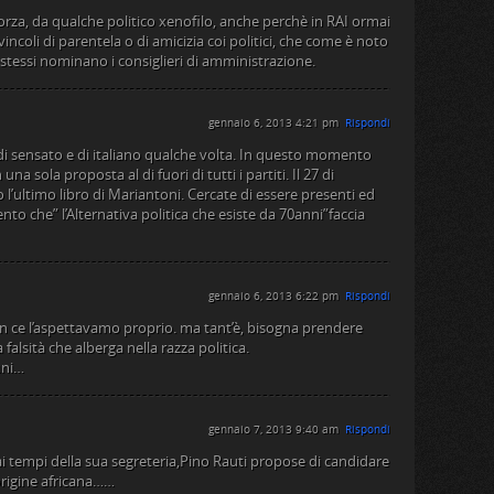
za, da qualche politico xenofilo, anche perchè in RAI ormai
incoli di parentela o di amicizia coi politici, che come è noto
o stessi nominano i consiglieri di amministrazione.
gennaio 6, 2013 4:21 pm
Rispondi
 di sensato e di italiano qualche volta. In questo momento
a sola proposta al di fuori di tutti i partiti. Il 27 di
’ultimo libro di Mariantoni. Cercate di essere presenti ed
ento che” l’Alternativa politica che esiste da 70anni”faccia
gennaio 6, 2013 6:22 pm
Rispondi
 ce l’aspettavamo proprio. ma tant’è, bisogna prendere
alsità che alberga nella razza politica.
ani…
gennaio 7, 2013 9:40 am
Rispondi
ai tempi della sua segreteria,Pino Rauti propose di candidare
origine africana……