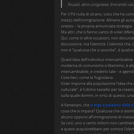
Touadi, altro congolese. Entrambi catap
Per il Pd nulla di strano, visto che ha com
mezzo dell’immigrazione. Almeno gli auto
onesto – la propria annunciata strategia.
Ma altri, che si fanno vanto di voler difen
Qui, come in altre occasioni, non discutia
discussione, ma l’identità. L’identità che,
non è “qualcosa che si assorbe”, è qualcos
Quest’idea dell’individuo intercambiabile
moderna di comunismo e liberismo, è all
intercambiabile, e crederlo tale – e agend
Cose lievi, come la Yugoslavia.
Voler imporre alla popolazione l’idea che 
culturale”, è l’ultimo tassello per la crea
sulla quale domini, in virtù di questo, una
A Veneziani, che
si erge a paladino delle
cosa che si impara? Qualcosa che si assimi
alcuno opporsi all’immigrazione di massa
Se così, uno o cento milioni non cambier
e questi acquisirebbero per osmosi l’ident