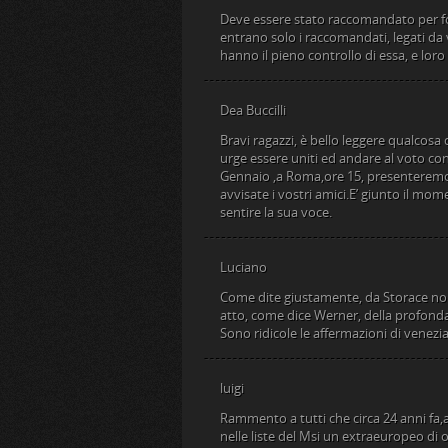
Deve essere stato raccomandato per for
entrano solo i raccomandati, legati da v
hanno il pieno controllo di essa, e lor
Dea Buccilli
Bravi ragazzi, è bello leggere qualcosa
urge essere uniti ed andare al voto con un
Gennaio ,a Roma,ore 15, presenteremo l
avvisate i vostri amici.E’ giunto il mom
sentire la sua voce.
Luciano
Come dite giustamente, da Storace non
atto, come dice Werner, della profonda f
Sono ridicole le affermazioni di venezi
luigi
Rammento a tutti che circa 24 anni fa,
nelle liste del Msi un extraeuropeo di 