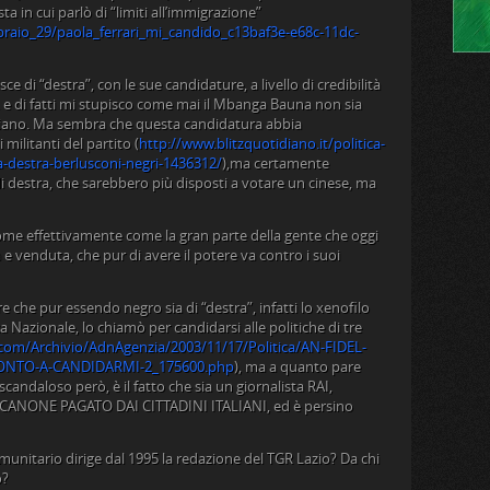
sta in cui parlò di “limiti all’immigrazione”
ebbraio_29/paola_ferrari_mi_candido_c13baf3e-e68c-11dc-
sce di “destra”, con le sue candidature, a livello di credibilità
ni, e di fatti mi stupisco come mai il Mbanga Bauna non sia
iniano. Ma sembra che questa candidatura abbia
militanti del partito (
http://www.blitzquotidiano.it/politica-
a-destra-berlusconi-negri-1436312/
),ma certamente
i di destra, che sarebbero più disposti a votare un cinese, ma
me effettivamente come la gran parte della gente che oggi
ita e venduta, che pur di avere il potere va contro i suoi
che pur essendo negro sia di “destra”, infatti lo xenofilo
za Nazionale, lo chiamò per candidarsi alle politiche di tre
om/Archivio/AdnAgenzia/2003/11/17/Politica/AN-FIDEL-
ONTO-A-CANDIDARMI-2_175600.php
), ma a quanto pare
scandaloso però, è il fatto che sia un giornalista RAI,
NONE PAGATO DAI CITTADINI ITALIANI, ed è persino
omunitario dirige dal 1995 la redazione del TGR Lazio? Da chi
o?