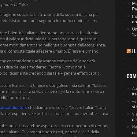
Ma
ultati dall’alto.
l’
e ragione sociale la distruzione della società italiana per
In
definitisi democratici seguono in modo criminale – ma
do
Un
dere l’identità italiana, denotano una certa schizofrenia.
‘it
mo il valore individuale della persona, non è questo in
 come molti dimenticano nell’orgia buonista dell’accoglienza,
I
a di consustanziale all’essere umano. E’ l’essere umano.
 che contraddistingue la visione comune della società
a radice del caos moderno. Perché l’uomo non è
o politicamente credendo sia tale – genera effetti caotici.
COM
essere Italiano – o Cinese o Congolese – sia solo un “fattore
Au
zione di una società schiavile ove regni la confusione etnica e
ita
 élite burocratica.
ve
si
 due candidature
chiediamo: che cosa è, “essere Italiani”, una
la nell’esperienza? Perché se così, allora, non avrebbe senso
V
.
da
ebbe nulla: basterebbe aspettare un certo periodo di tempo,
Ne
ità italiana. Ovviamente non è così, perché al di là della
eu