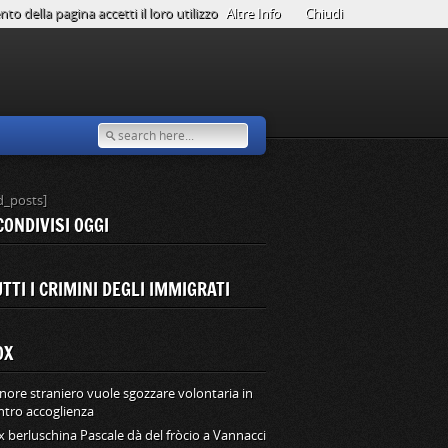
o della pagina accetti il loro utilizzo
Altre Info
Chiudi
d_posts]
CONDIVISI OGGI
TTI I CRIMINI DEGLI IMMIGRATI
OX
nore straniero vuole sgozzare volontaria in
ntro accoglienza
ex berluschina Pascale dà del fròcio a Vannacci