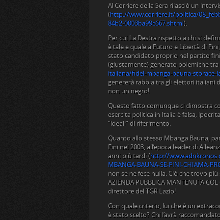
Al Corriere della Sera rilasciò un intervi
(
http://www.corriere.it/politica/08_f
84b2-0003ba99c667.shtml
).
Per cui La Destra rispetto a chi si defini
è tale e quale a Futuro e Libertà di Fi
stato candidato proprio nel partito f
(giustamente) generato polemiche tra i 
italiana/fidel-mbanga-bauna-storace-l
genererà rabbia tra gli elettori italian
non un negro!
Questo fatto comunque ci dimostra co
esercita politica in Italia è falsa, ipocr
“ideali” di riferimento.
Quanto allo stesso Mbanga Bauna, pare 
Fini nel 2003, all’epoca leader di Allean
anni più tardi (
http://www.adnkronos.c
MBANGA-BAUNA-SE-FINI-CHIAMA-PR
non se ne fece nulla. Ciò che trovo più 
AZIENDA PUBBLICA MANTENUTA COL CA
direttore del TGR Lazio!
Con quale criterio, lui che è un extrac
è stato scelto? Chi l’avrà raccomandat