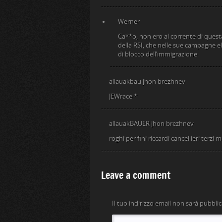
Werner
Ca**o, non ero al corrente di quest
della RSI, che nelle sue campagne e
di blocco dell’immigrazione.
allauakbau jhon brezhnev
JEWrace *
allauakBAUER jhon brezhnev
roghi per fini riccardi cancellieri terzi 
Leave a comment
Il tuo indirizzo email non sarà pubblic