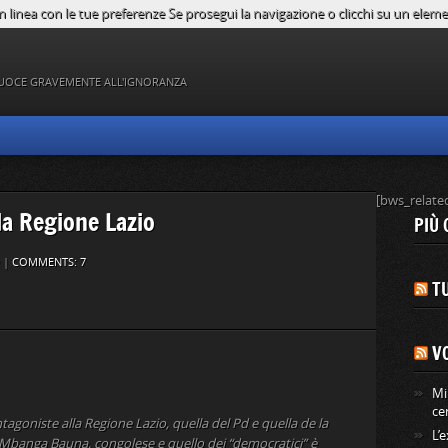
n linea con le tue preferenze Se prosegui la navigazione o clicchi su un element
UOCE GRAVEMENTE ALL'IGNORANZA
[bws_relate
la Regione Lazio
PIÙ 
|
COMMENTS: 7
TU
V
Mi
ce
tagoniste alla Regione Lazio, quella del Pd e quella de la
L’
el Mbanga Bauna, congolese e quello dei “democratici” è