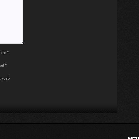
ome
*
ail
*
to web