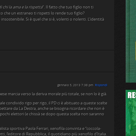
 di chi la ama e la rispetta
“. Il fatto che tuo figlio non ti
tto che un estraneo ti rispetti lo rende tuo figlio?
insostenibile. Si è quel che si è, volenti o nolenti. L’identità
gennaio 5, 2013 7:38 pm
Rispondi
se marcia verso la deriva morale più totale, se non lo è già.
le condivido rigo per rigo, il PD ci è abituato a queste scelte
aspettare da La Destra, anche se bisogna ricordare che non è
i pochi elettori (e chissà se dopo questa scelta non saranno
alista sportiva Paola Ferrari, xenofila convinta e “coccola-
ti, l’editore di Repubblica, il quotidiano più xenofilo d’Italia.