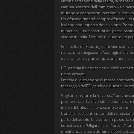
visione cartesiana della realtà, la mente 
cambia l’estetica dell’immigrato – un ner
mutano le connessioni cerebrali e l’attivi
Un Africano rimarrà sempre Africano, un 
Italiano non importa dove vivono. Poss
mimetico – usi e costumi del paese ospit
vivono in Italia. Non più di quanto un ga
Gli intellòs da Fabourg Saint Germain vi 
realtà, una spiegazione “zoologica” dell’e
del branco, ma pur sempre un animale. E
L’Oligarchia ha deciso che si debba accett
ultimi arrivati.
I media di distrazione di massa bombarda
messaggio dell’Oligarchia è questo: “arrend
Vogliono imporre la “diversità” perché cons
potere totale. La diversità è debolezza, è c
in tale debolezza che nascono le tirannie 
E anche i sedicenti cultori della tradizi
parte del puzzle. Che tolto un pezzo, la to
L’obiettivo dell’Oligarchia è il “brasile”, 
un’élite ricca e pura domina incontrastata