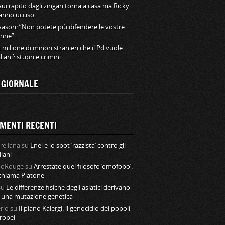
ui rapito dagli zingari torna a casa ma Ricky
hanno ucciso
vasori: ”Non potete più difendere le vostre
nne”
 milione di minori stranieri che il Pd vuole
aliani’: stupri e crimini
L GIORNALE
MENTI RECENTI
reliana
su
Enel e lo spot ‘razzista’ contro gli
liani
loRouge
su
Arrestate quel filosofo ‘omofobo’:
 chiama Platone
su
Le differenze fisiche degli asiatici derivano
 una mutazione genetica
rio
su
Il piano Kalergi: il genocidio dei popoli
ropei