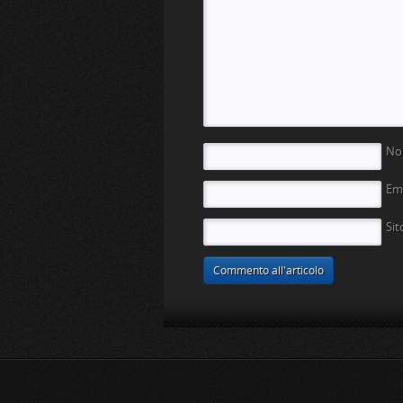
N
Em
Si