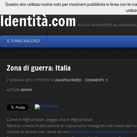
Questo sito utilizza cookie solo per mostrarti pubblicità in linea con le tu
utilizz
Identità.com
NUOCE GRAVEMENTE ALL'IGNORANZ
IL PIANO KALERGI
Zona di guerra: Italia
2 GENNAIO 2013 | POSTED IN
UNCATEGORIZED
|
COMMENTS: 3
AUTORE:
ADMIN
Come in Afghanistan, peggio che in Afghanistan.
Mentre i media di distrazione di massa sono impegnati nel creare dal null
omicidi di donne che, come da noi
dimostrato e come mostreremo in u