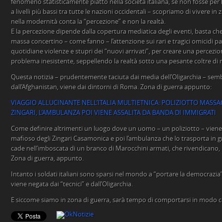
fenomeno statisticamente piatto nella società italiana, se non fosse per 
a livelli più bassi tra tutte le nazioni occidentali – scopriamo di vivere i
nella modernità conta la “percezione” e non la realtà.
E la percezione dipende dalla copertura mediatica degli eventi, basta che
massa concertino – come fanno – l’attenzione sui rari e tragici omicidi pa
quotidiane violenze e stupri dei “nuovi arrivati”, per creare una percezio
problema inesistente, seppellendo la realtà sotto una pesante coltre di
Questa notizia – prudentemente taciuta dai media dell’Oligarchia – sembr
dall’Afghanistan, viene dai dintorni di Roma. Zona di guerra appunto:
VIAGGIO ALLUCINANTE NELL’ITALIA MULTIETNICA: POLIZIOTTO MASSA
ZINGARI, L’AMBULANZA POI VIENE ASSALITA DA BANDA DI IMMIGRATI
Come definire altrimenti un luogo dove un uomo – un poliziotto – viene
mafioso degli Zingari Casamonica e poi l’ambulanza che lo trasporta in gr
cade nell’imboscata di un branco di Marocchini armati, che rivendicano, i
Zona di guerra, appunto.
Intanto i soldati italiani sono sparsi nel mondo a “portare la democrazia”
viene negata dai “tecnici” e dall’Oligarchia.
E siccome siamo in zona di guerra, sarà tempo di comportarsi in modo 