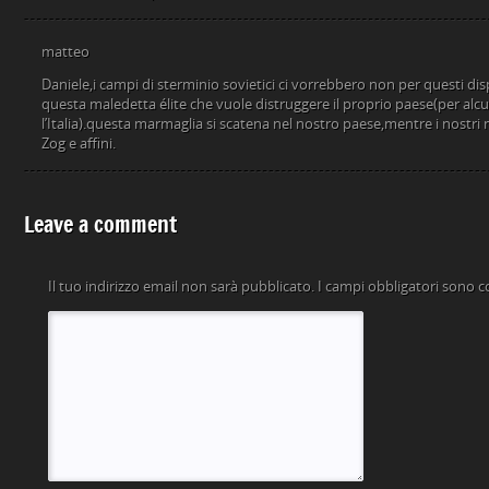
matteo
Daniele,i campi di sterminio sovietici ci vorrebbero non per questi di
questa maledetta élite che vuole distruggere il proprio paese(per alcu
l’Italia).questa marmaglia si scatena nel nostro paese,mentre i nostri mi
Zog e affini.
Leave a comment
Il tuo indirizzo email non sarà pubblicato.
I campi obbligatori sono 