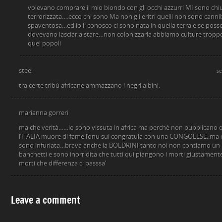
volevano comprare il mio biondo con gli occhi azzurri MI sono chi
terrorizzata….ecco chi sono Ma non gli eritri quelli non sono cann
spaventosa…ed io li conosco ci sono nata in quella terra e se posso l
dovevano lasciarla stare…non colonizzarla abbiamo culture tropp
quei popoli
steel
se
tra certe tribù africane ammazzano i negri albini.
marianna gorreri
ma che verità……io sono vissuta in africa ma perchè non pubblicano 
l’ITALIA muore di fame l’onu sui congratula con una CONGOLESE..ma 
sono infuriata…brava anche la BOLDRINI tanto noi non contiamo un be
banchetti e sono inorridita che tutti qui piangono i morti giustamente
morti che differenza ci passsa’
Leave a comment