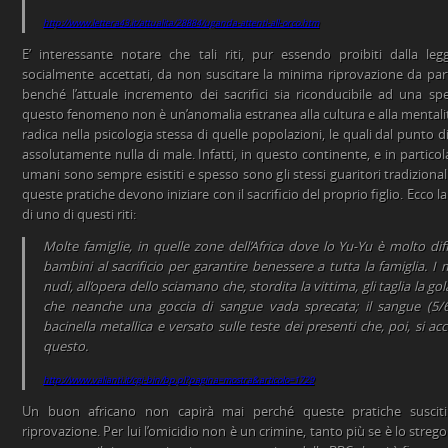
http://www.lettera43.it/attualita/28884/uganda-attenti-all-orco.htm
E’ interessante notare che tali riti, pur essendo proibiti dalla le
socialmente accettati, da non suscitare la minima riprovazione da parte
benché l’attuale incremento dei sacrifici sia riconducibile ad una sp
questo fenomeno non è un’anomalia estranea alla cultura e alla mentalità
radica nella psicologia stessa di quelle popolazioni, le quali dal punto 
assolutamente nulla di male. Infatti, in questo continente, e in particola
umani sono sempre esistiti e spesso sono gli stessi guaritori tradizional
queste pratiche devono iniziare con il sacrificio del proprio figlio. Ecco l
di uno di questi riti:
Molte famiglie, in quelle zone dell’Africa dove lo Yu-Yu è molto di
bambini al sacrificio per garantire benessere a tutta la famiglia. I
nudi, all’opera dello sciamano che, stordita la vittima, gli taglia la 
che neanche una goccia di sangue vada sprecata; il sangue (5/6 
bacinella metallica e versato sulle teste dei presenti che, poi, si ac
questo.
http://www.valianti.it/cgi-bin/bp.pl?pagina=mostra&articolo=1729
Un buon africano non capirà mai perché queste pratiche suscit
riprovazione. Per lui l’omicidio non è un crimine, tanto più se è lo stre