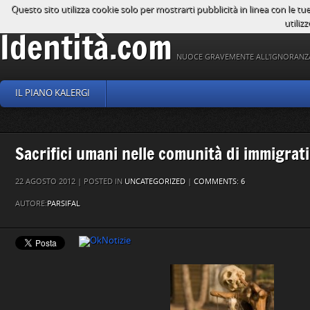
Questo sito utilizza cookie solo per mostrarti pubblicità in linea con le tu
utilizz
Identità.com
NUOCE GRAVEMENTE ALL'IGNORANZ
IL PIANO KALERGI
Sacrifici umani nelle comunità di immigrati
22 AGOSTO 2012 | POSTED IN
UNCATEGORIZED
|
COMMENTS: 6
AUTORE:
PARSIFAL