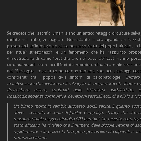
Se credete che i sacrifici umani siano un antico retaggio di culture selv
cadute nel limbo, vi sbagliate. Nonostante la propaganda antirazzist
presentarci un’immagine politicamente corretta dei popoli africani, in 
per rituali stregoneschi è un fenomeno che ha raggiunto proporzi
dimostrazione di come “pratiche che nei paesi civilizzati hanno porta
continuano ad essere per il Sud del mondo ordinaria amministrazione
nel “Selvaggio” mostra come comportamenti che per i selvaggi cost
considerati tra i popoli civili sintomi di psicopatologie:
“Inizie
manifestazioni che avvicinano il selvaggio ai comportamenti di quei c
dovrebbero essere, confinati nelle istituzioni psichiatriche, 
(tossicodipendenza compulsiva, deviazioni sessuali ecc.) che più lo avvic
Un bimbo morto in cambio successo, soldi, salute. È quanto acca
dove – secondo le stime di Jubilee Campaign, charity che si occu
macabro rituale ha già coinvolto 900 bambini. Un recente reportage 
stato africano ha rivelato che il numero delle piccole vittime di s
rapidamente e la polizia fa ben poco per risalire ai colpevoli e 
potenziali vittime.