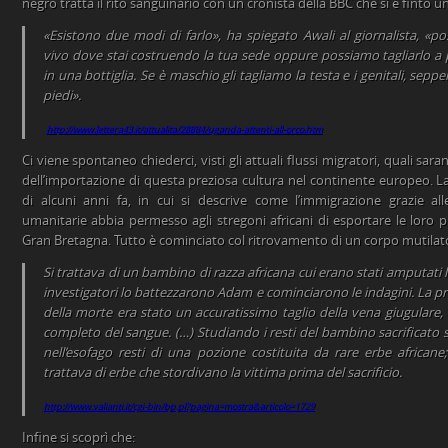
negro tratta il rito sanguinario con un cronista della BBC che si è finto u
«Esistono due modi di farlo», ha spiegato Awali al giornalista, «p
vivo dove stai costruendo la tua sede oppure possiamo tagliarlo a 
in una bottiglia. Se è maschio gli tagliamo la testa e i genitali, seppe
piedi».
http://www.lettera43.it/attualita/28884/uganda-attenti-all-orco.htm
Ci viene spontaneo chiederci, visti gli attuali flussi migratori, quali sara
dell’importazione di questa preziosa cultura nel continente europeo. La
di alcuni anni fa, in cui si descrive come l’immigrazione grazie alle
umanitarie abbia permesso agli stregoni africani di esportare le loro p
Gran Bretagna. Tutto è cominciato col ritrovamento di un corpo mutilato
Si trattava di un bambino di razza africana cui erano stati amputati l
investigatori lo battezzarono Adam e cominciarono le indagini. La pr
della morte era stato un accuratissimo taglio della vena giugulare,
completo del sangue. (…) Studiando i resti del bambino sacrificato 
nell’esofago resti di una pozione costituita da rare erbe africane
trattava di erbe che stordivano la vittima prima del sacrificio.
http://www.valianti.it/cgi-bin/bp.pl?pagina=mostra&articolo=1729
Infine si scoprì che: