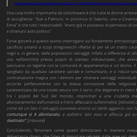
http://www.ilsussidiario.net/News/Cronaca/2011/11/30/IMMIGRATI-Sacrifici-umani-sul-barconi
Una cosa molto importante da sottolineare è che tutte le donne arrestat
di accoglienza: “due a Palinuro, in provincia di Salerno, uno a Cosenza
Enna” e che tutti i responsabili, “erano già in possesso di permesso di 
e ottenuto asilo politico”.
Forse gioverà a questo punto interrogarsi sui fondamenti antropologici
sacrificio umano a scopi stregoneschi riflette di per sé un tratto carat
negri e, in genere, delle popolazioni selvagge. Infatti a differenza di altr
uso nell’antichità presso popoli di stampo indoeuropeo, che ave
sancivano un legame con la comunità di appartenenza e col divino, il 
spogliato da qualsiasi carattere sacrale e comunitario, e si riduce s
contrattazione magica con i demoni per ottenere vantaggi individuali e 
accorda perfettamente con la stessa concezione della religiosità
caratterizzata da una totale cesura con il sacro, che degenera in mero
tra i popoli del Sud del mondo, improntati a una crudeltà metaf
allontanamento dall’umanità e il loro affacciarsi sull’animalità. [nbnote] o
come da un lato il selvaggio possieda ancora un labile aggancio con 
comunque si è allontanato,
e dall’altro lato esso si affaccia già s
destinato”.
[/nbnote]
Concludendo, fenomeni come questi dimostrano in maniera inequi
abbastanza chiaro, che l’idea di importare selvaggi dalle aree più de