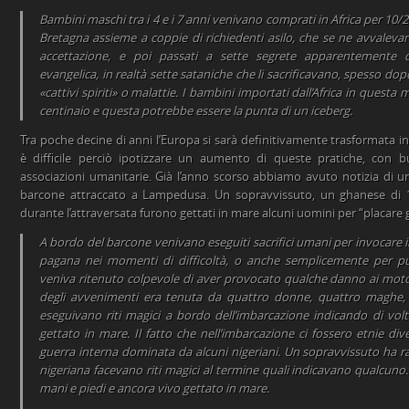
Bambini maschi tra i 4 e i 7 anni venivano comprati in Africa per 10/20 
Bretagna assieme a coppie di richiedenti asilo, che se ne avvalevano
accettazione, e poi passati a sette segrete apparentemente d
evangelica, in realtà sette sataniche che li sacrificavano, spesso dopo
«cattivi spiriti» o malattie. I bambini importati dall’Africa in ques
centinaio e questa potrebbe essere la punta di un iceberg.
Tra poche decine di anni l’Europa si sarà definitivamente trasformata i
è difficile perciò ipotizzare un aumento di queste pratiche, con b
associazioni umanitarie. Già l’anno scorso abbiamo avuto notizia di u
barcone attraccato a Lampedusa. Un sopravvissuto, un ghanese di 16
durante l’attraversata furono gettati in mare alcuni uomini per “placare gl
A bordo del barcone venivano eseguiti sacrifici umani per invocare i
pagana nei momenti di difficoltà, o anche semplicemente per p
veniva ritenuto colpevole di aver provocato qualche danno ai motor
degli avvenimenti era tenuta da quattro donne, quattro maghe, 
eseguivano riti magici a bordo dell’imbarcazione indicando di vol
gettato in mare. Il fatto che nell’imbarcazione ci fossero etnie div
guerra interna dominata da alcuni nigeriani. Un sopravvissuto ha 
nigeriana facevano riti magici al termine quali indicavano qualcuno
mani e piedi e ancora vivo gettato in mare.