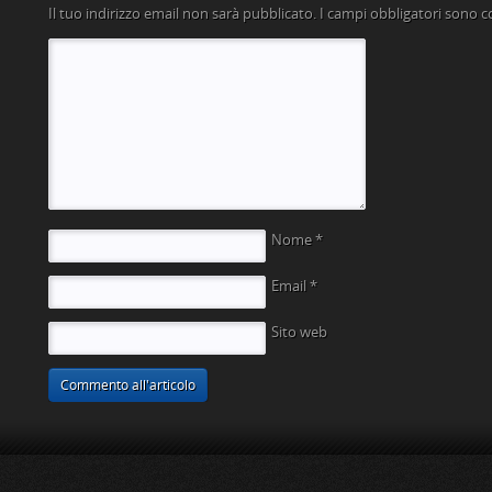
Il tuo indirizzo email non sarà pubblicato.
I campi obbligatori sono 
Nome
*
Email
*
Sito web