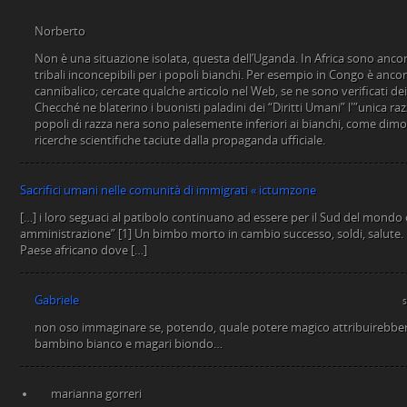
Norberto
Non è una situazione isolata, questa dell’Uganda. In Africa sono ancor
tribali inconcepibili per i popoli bianchi. Per esempio in Congo è anco
cannibalico; cercate qualche articolo nel Web, se ne sono verificati dei
Checché ne blaterino i buonisti paladini dei “Diritti Umani” l'”unica ra
popoli di razza nera sono palesemente inferiori ai bianchi, come dim
ricerche scientifiche taciute dalla propaganda ufficiale.
Sacrifici umani nelle comunità di immigrati « ictumzone
[…] i loro seguaci al patibolo continuano ad essere per il Sud del mondo 
amministrazione” [1] Un bimbo morto in cambio successo, soldi, salute.
Paese africano dove […]
Gabriele
non oso immaginare se, potendo, quale potere magico attribuirebbe
bambino bianco e magari biondo…
marianna gorreri