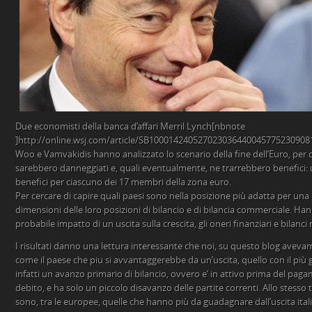
Due economisti della banca d’affari Merril Lynch[nbnote
]http://online.wsj.com/article/SB100014240527023036440045775230908
Woo e Vamvakidis hanno analizzato lo scenario della fine dell’Euro, per
sarebbero danneggiati e, quali eventualmente, ne trarrebbero benefici: u
benefici per ciascuno dei 17 membri della zona euro.
Per cercare di capire quali paesi sono nella posizione più adatta per una 
dimensioni delle loro posizioni di bilancio e di bilancia commerciale. Han
probabile impatto di un uscita sulla crescita, gli oneri finanziari e bilanci 
I risultati danno una lettura interessante che noi, su questo blog avevam
come il paese che piu si avvantaggerebbe da un’uscita, quello con il più gr
infatti un avanzo primario di bilancio, ovvero e’ in attivo prima del paga
debito, e ha solo un piccolo disavanzo delle partite correnti. Allo stesso
sono, tra le europee, quelle che hanno più da guadagnare dall’uscita itali