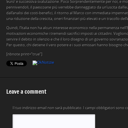
‘euro’ e successiva svalutazione. Poco Sorprendentemente per noi, e molto
pennivendoli, il paescoane piú verrebbe danneggiato da un’uscita dall’eur
dall’analisi dei costi-benefici, il ritorno al Marco con immediata impenna
una riduzione della crescita, oneri finanziari più elevati e un tracollo dell
Quindi, l’Italia non ha alcun interesse economico nella permanenza nel
motivazioni economiche i tremendi sacrifici imposti ai cittadini. Voglio
servire il debito in silenzio e che il loro disegno di un governo sovranazi
Per questo, chi detiene il vero potere e i suoi emissari hanno bisogno ch
[nbnote print=”true”]
Leave a comment
Il tuo indirizzo email non sarà pubblicato.
I campi obbligatori sono 