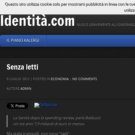
Questo sito utilizza cookie solo per mostrarti pubblicità in linea con le tu
utilizz
Identità.com
NUOCE GRAVEMENTE ALL'IGNORANZ
IL PIANO KALERGI
Senza letti
9 LUGLIO 2012 | POSTED IN
ECONOMIA
|
NO COMMENTS
AUTORE:
ADMIN
La Sanità dopo la spending review, parla Balduzzi:
«In tre anni 7,9 miliardi di euro in meno»
Ma state tranquilli, non sono “tagli”: