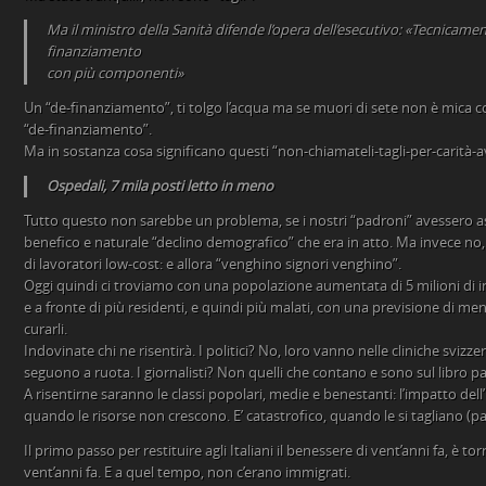
Ma il ministro della Sanità difende l’opera dell’esecutivo: «Tecnicame
finanziamento
con più componenti»
Un “de-finanziamento”, ti tolgo l’acqua ma se muori di sete non è mica co
“de-finanziamento”.
Ma in sostanza cosa significano questi “non-chiamateli-tagli-per-carità-a
Ospedali, 7 mila posti letto in meno
Tutto questo non sarebbe un problema, se i nostri “padroni” avessero a
benefico e naturale “declino demografico” che era in atto. Ma invece n
di lavoratori low-cost: e allora “venghino signori venghino”.
Oggi quindi ci troviamo con una popolazione aumentata di 5 milioni di ind
e a fronte di più residenti, e quindi più malati, con una previsione di men
curarli.
Indovinate chi ne risentirà. I politici? No, loro vanno nelle cliniche svizze
seguono a ruota. I giornalisti? Non quelli che contano e sono sul libro p
A risentirne saranno le classi popolari, medie e benestanti: l’impatto d
quando le risorse non crescono. E’ catastrofico, quando le si tagliano (pa
Il primo passo per restituire agli Italiani il benessere di vent’anni fa, è tor
vent’anni fa. E a quel tempo, non c’erano immigrati.