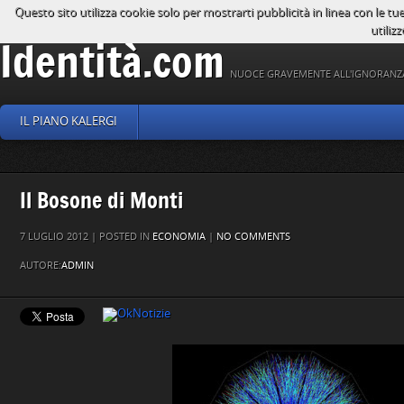
Questo sito utilizza cookie solo per mostrarti pubblicità in linea con le tu
utilizz
Identità.com
NUOCE GRAVEMENTE ALL'IGNORANZ
IL PIANO KALERGI
Il Bosone di Monti
7 LUGLIO 2012 | POSTED IN
ECONOMIA
|
NO COMMENTS
AUTORE:
ADMIN