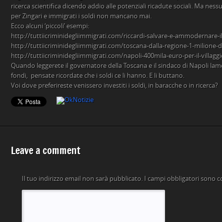
ricerca scientifica dicendo addio alle potenziali ricadute sociali. Ma nessu
per Zingari e immigrati i soldi non mancano mai.
Ecco alcuni ‘piccoli’ esempi:
http://tuttiicriminidegliimmigrati.com/riccardi-salvare-e-ammodernare
http://tuttiicriminidegliimmigrati.com/toscana-dalla-regione-1-milione-di
http://tuttiicriminidegliimmigrati.com/napoli-400mila-euro-per-il-villagg
Quando leggerete il governatore della Toscana e il sindaco di Napoli la
fondi, pensate ricordate che i soldi ce li hanno. E li buttano.
Voi dove preferireste venissero investiti i soldi, in baracche o in ricerca?
Leave a comment
Il tuo indirizzo email non sarà pubblicato.
I campi obbligatori sono 