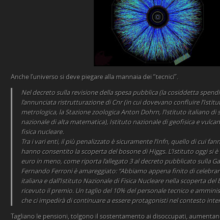
Anche l’universo si deve piegare alla mannaia dei “tecnici”.
Nel decreto sulla revisione della spesa pubblica (la cosiddetta spendi
l’annunciata ristrutturazione di Cnr (in cui dovevano confluire l’Istitu
metrologica, la Stazione zoologica Anton Dohrn, l’Istituto italiano di s
nazionale di alta matematica), Istituto nazionale di geofisica e vulcan
fisica nucleare.
Tra i vari enti, il più penalizzato è sicuramente l’Infn, quello di cui fan
hanno consentito la scoperta del bosone di Higgs. L’Istituto oggi si è 
euro in meno, come riporta l’allegato 3 al decreto pubblicato sulla Gaz
Fernando Ferroni è amareggiato: “Abbiamo appena finito di celebrare i
italiana e dall’Istituto Nazionale di Fisica Nucleare nella scoperta de
ricevuto il premio. Un taglio del 10% del personale tecnico e amminist
che ci impedirà di continuare a essere protagonisti nel contesto inte
Tagliano le pensioni, tolgono il sostentamento ai disoccupati, aumentano