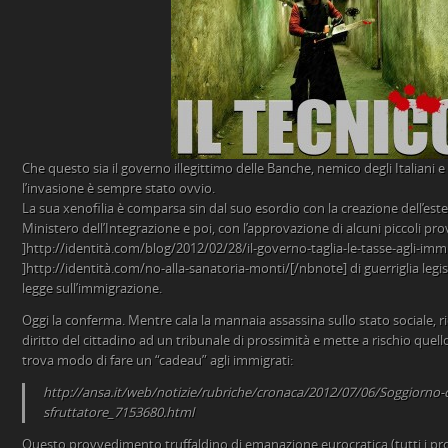
Che questo sia il governo illegittimo delle Banche, nemico degli Italiani e 
l’invasione è sempre stato ovvio.
La sua xenofilia è comparsa sin dal suo esordio con la creazione dell’es
Ministero dell’Integrazione e poi, con l’approvazione di alcuni piccoli 
]http://identità.com/blog/2012/02/28/il-governo-taglia-le-tasse-agli-im
]http://identità.com/no-alla-sanatoria-monti/[/nbnote] di guerriglia legi
legge sull’immigrazione.
Oggi la conferma. Mentre cala la mannaia assassina sullo stato sociale, ri
diritto del cittadino ad un tribunale di prossimità e mette a rischio quell
trova modo di fare un “cadeau” agli immigrati:
http://ansa.it/web/notizie/rubriche/cronaca/2012/07/06/Soggiorno-
sfruttatore_7153680.html
Questo provvedimento truffaldino di emanazione eurocratica (tutti i pr