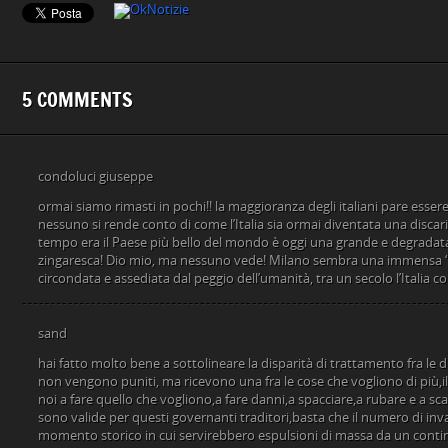
5 COMMENTS
condoluci giuseppe
ormai siamo rimasti in pochi!! la maggioranza degli italiani pare essere
nessuno si rende conto di come l’Italia sia ormai diventata una discar
tempo era il Paese più bello del mondo è oggi una grande e degradata
zingaresca! Dio mio, ma nessuno vede! Milano sembra una immensa 
circondata e assediata dal peggio dell’umanità, tra un secolo l’Italia 
sand
hai fatto molto bene a sottolineare la disparità di trattamento fra le du
non vengono puniti, ma ricevono una fra le cose che vogliono di più,il
noi a fare quello che vogliono,a fare danni,a spacciare,a rubare e a sca
sono valide per questi governanti traditori,basta che il numero di inv
momento storico in cui servirebbero espulsioni di massa da un contin