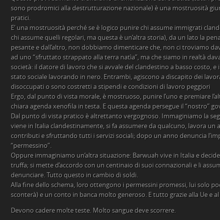
sono prodromici alla destrutturazione nazionale) è una mostruosità giurid
pratici.
E’ una mostruosità perché se è logico punire chi assume immigrati clan
chi assume quelli regolari, ma questa è un’altra storia), da un lato la p
pesante e dall’altro, non dobbiamo dimenticare che, non ci troviamo dav
ad uno “sfruttato strappato alla terra natìa”, ma che siamo in realtà dava
società: il datore di lavoro che si avvale del clandestino a basso costo, e 
stato sociale lavorando in nero. Entrambi, agiscono a discapito dei lavor
disoccupati o sono costretti a stipendi e condizioni di lavoro peggiori
Ergo, dal punto di vista morale, è mostruoso, punire l’uno e premiare l’
chiara agenda xenofila in testa. E questa agenda persegue il “nostro” go
Dal punto di vista pratico è altrettanto vergognoso. Immaginiamo la s
viene in Italia clandestinamente, si fa assumere da qualcuno, lavora u
contributi e sfruttando tutti i servizi sociali; dopo un anno denuncia l’im
“permessino”.
Oppure immaginiamo un’altra situazione: Barwuah vive in Italia e decide
truffa; si mette d’accordo con un centinaio di suoi connazionali e li assu
denunciare. Tutto questo in cambio di soldi.
Alla fine dello schema, loro ottengono i permessini promessi, lui solo po
sconterà) e un conto in banca molto generoso. E tutto grazie alla Ue e al
Devono cadere molte teste. Molto sangue deve scorrere.