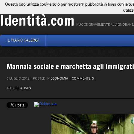
Questo sito utilizza cookie solo per mostrarti pubblicità in linea con le tu
utilizz
Identità.com
NUOCE GRAVEMENTE ALL'IGNORANZ
IL PIANO KALERGI
Mannaia sociale e marchetta agli immigrati
6 LUGLIO 2012 | POSTED IN
ECONOMIA
|
COMMENTS: 5
AUTORE:
ADMIN