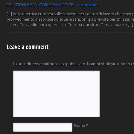
DELAZIONI E SANATORIE CAMUFFATE… « ictumzone
[…] della direttiva europea sulle sanzioni per i datori di lavoro che impiega
provvedimento inasprisce dunque le sanzioni già previste per chi assume 
chiama “ravvedimento operoso” o “norma transitoria”, ma appare a […]
Leave a comment
Il tuo indirizzo email non sarà pubblicato.
I campi obbligatori sono 
Nome
*