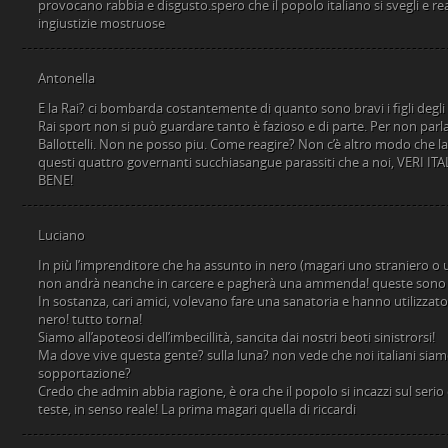
provocano rabbia e disgusto.spero che il popolo italiano si svegli e re
ingiustizie mostruose
Antonella
E la Rai? ci bombarda costantemente di quanto sono bravi i figli degli i
Rai sport non si può guardare tanto è fazioso e di parte. Per non par
Ballottelli. Non ne posso piu. Come reagire? Non c’è altro modo che la 
questi quattro governanti succhiasangue parassiti che a noi, VERI IT
BENE!
Luciano
In più l’imprenditore che ha assunto in nero (magari uno straniero o
non andrà neanche in carcere e pagherà una ammenda! queste sono l
In sostanza, cari amici, volevano fare una sanatoria e hanno utilizzat
nero! tutto torna!
Siamo all’apoteosi dell’imbecillità, sancita dai nostri beoti sinistrorsi!
Ma dove vive questa gente? sulla luna? non vede che noi italiani siam
sopportazione?
Credo che admin abbia ragione, è ora che il popolo si incazzi sul serio
teste, in senso reale! La prima magari quella di riccardi