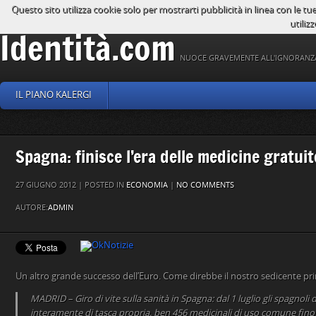
Questo sito utilizza cookie solo per mostrarti pubblicità in linea con le tu
utilizz
Identità.com
NUOCE GRAVEMENTE ALL'IGNORANZ
IL PIANO KALERGI
Spagna: finisce l’era delle medicine gratuit
27 GIUGNO 2012 | POSTED IN
ECONOMIA
|
NO COMMENTS
AUTORE:
ADMIN
Un altro grande successo dell’Euro. Come direbbe il nostro sedicente pr
MADRID – Giro di vite sulla sanità in Spagna: dal 1 luglio gli spagnol
interamente di tasca propria, ben 456 medicinali di uso comune fino 