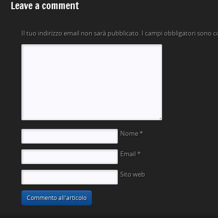
Leave a comment
Il tuo indirizzo email non sarà pubblicato.
I campi obbligatori sono 
Nome
*
Email
*
Sito web