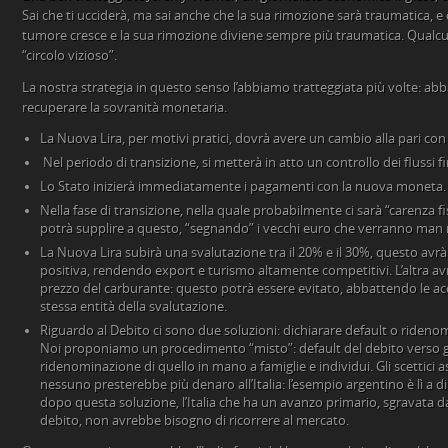
Sai che ti ucciderà, ma sai anche che la sua rimozione sarà traumatica, e c
tumore cresce e la sua rimozione diviene sempre più traumatica. Qualc
“circolo vizioso”.
La nostra strategia in questo senso l’abbiamo tratteggiata più volte: a
recuperare la sovranità monetaria.
La Nuova Lira, per motivi pratici, dovrà avere un cambio alla pari con 
Nel periodo di transizione, si metterà in atto un controllo dei flussi fi
Lo Stato inizierà immediatamente i pagamenti con la nuova moneta.
Nella fase di transizione, nella quale probabilmente ci sarà “carenza f
potrà supplire a questo, “segnando” i vecchi euro che verranno man m
La Nuova Lira subirà una svalutazione tra il 20% e il 30%, questo av
positiva, rendendo export e turismo altamente competitivi. L’altra a
prezzo del carburante: questo potrà essere evitato, abbattendo le acc
stessa entità della svalutazione.
Riguardo al Debito ci sono due soluzioni: dichiarare default o ridenom
Noi proponiamo un procedimento “misto”: default del debito verso gr
ridenominazione di quello in mano a famiglie e individui. Gli scettici 
nessuno presterebbe più denaro all’Italia: l’esempio argentino è lì a di
dopo questa soluzione, l’Italia che ha un avanzo primario, sgravata d
debito, non avrebbe bisogno di ricorrere al mercato.