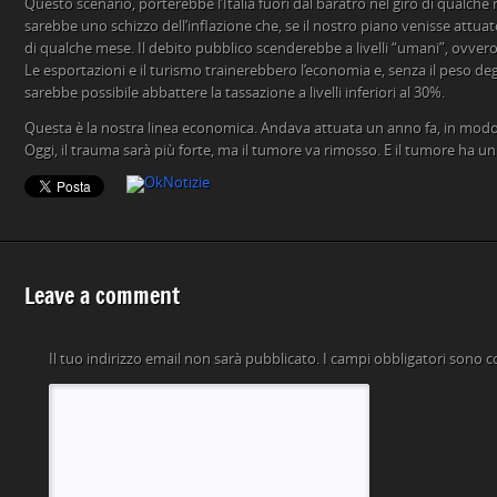
Questo scenario, porterebbe l’Italia fuori dal baratro nel giro di qualche
sarebbe uno schizzo dell’inflazione che, se il nostro piano venisse attuat
di qualche mese. Il debito pubblico scenderebbe a livelli “umani”, ovvero 
Le esportazioni e il turismo trainerebbero l’economia e, senza il peso degl
sarebbe possibile abbattere la tassazione a livelli inferiori al 30%.
Questa è la nostra linea economica. Andava attuata un anno fa, in modo
Oggi, il trauma sarà più forte, ma il tumore va rimosso. E il tumore ha u
Leave a comment
Il tuo indirizzo email non sarà pubblicato.
I campi obbligatori sono 