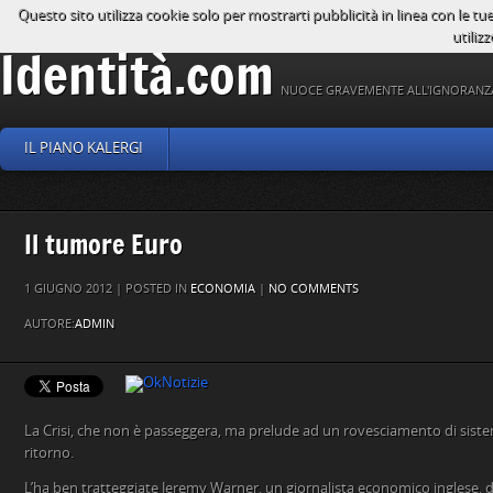
Questo sito utilizza cookie solo per mostrarti pubblicità in linea con le tu
utilizz
Identità.com
NUOCE GRAVEMENTE ALL'IGNORANZ
IL PIANO KALERGI
Il tumore Euro
1 GIUGNO 2012 | POSTED IN
ECONOMIA
|
NO COMMENTS
AUTORE:
ADMIN
La Crisi, che non è passeggera, ma prelude ad un rovesciamento di siste
ritorno.
L’ha ben tratteggiate Jeremy Warner, un giornalista economico inglese, 