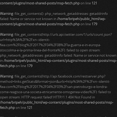
content/plugins/most-shared-posts/msp-fetch.php
on line
121
Warning
: file_get_contents(): php_network_getaddresses: getaddrinfo
failed: Name or service not known in
/home/bripeh/public_html/wp-
content/plugins/most-shared-posts/msp-fetch.php
on line
179
Warning
: file_get_contents(http://urls.api.twitter.com/1/urls/count.json?
url=http%3A%2F%2Fxn--identit-
fwa.com%2Fblog%2F2017%2F04%2F08%2Fla-guerra-e-in-europa-
stoccolma-e-la-prima-linea-del-fronte%2F): failed to open stream:
php_network_getaddresses: getaddrinfo failed: Name or service not known
in
/home/bripeh/public_html/wp-content/plugins/most-shared-posts/msp-
fetch.php
on line
179
Warning
: file_get_contents(http://api.facebook.com/restserver.php?
method=links.getStats&format=json&urls=http%3A%2F%2Fxn--identit-
fwa.com%2Fblog%2F2017%2F04%2F03%2Fsan-pietroburgo-e-londra-
come-reagisce-una-societa-etnicamente-omogenea-video%2F): failed to
open stream: HTTP request failed! HTTP/1.1 404 Not Found in
/home/bripeh/public_html/wp-content/plugins/most-shared-posts/msp-
fetch.php
on line
121