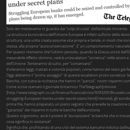
Solo ieri mettevamo in guardia dai “colpi di coda” dell’animale morente.
La struttura burocratica dell’Unione Europea è infatti sull’orlo della dis
struttura, una volta creata assume vita propria e tende, in modi che sono
stessa, alla propria “autoconservazione”. E’ un comportamento naturale
Per questo riteniamo che l’ultimo periodo, quando la Grecia uscirà dall’
inesorabile effetto domino, vedrà un’escalation “sovietica” nelle azioni 
dell’Unione. Tenteranno di tutto, per “conservarsi”.
Violeranno leggi, trattati e volontà popolari; come hanno del resto già f
Oggi abbiamo il “primo assaggio” di questa escalation proto-sovietica: la
Banche, con tutta la ricchezza che hanno in “pancia”, nostri risparmi com
Come scrive stamani il giornale britannico TheTelegraph[nbnote
]http://www.telegraph.co.uk/finance/financialcrisis/9293205/Brussels-co
struggling-European-banks-under-secret-plans.html[/nbnote], gli eurobu
prima fila, hanno preparato un piano segreto che prevede la creazione
“garanzia” dei risparmi in tutte le banche dell’eurozona.
Questo organismo, avrà il potere di “europizzare” le banche che si trovas
cosa significa in sostanza?
Significa che, profittando di una crisi del sistema bancario indotta dall’eu