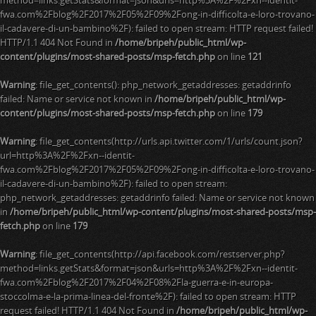
method=links.getStats&format=json&urls=http%3A%2F%2Fxn--identit-
fwa.com%2Fblog%2F2017%2F05%2F09%2Fong-in-difficolta-e-loro-trovano-
il-cadavere-di-un-bambino%2F): failed to open stream: HTTP request failed!
HTTP/1.1 404 Not Found in
/home/bripeh/public_html/wp-
content/plugins/most-shared-posts/msp-fetch.php
on line
121
Warning
: file_get_contents(): php_network_getaddresses: getaddrinfo
failed: Name or service not known in
/home/bripeh/public_html/wp-
content/plugins/most-shared-posts/msp-fetch.php
on line
179
Warning
: file_get_contents(http://urls.api.twitter.com/1/urls/count.json?
url=http%3A%2F%2Fxn--identit-
fwa.com%2Fblog%2F2017%2F05%2F09%2Fong-in-difficolta-e-loro-trovano-
il-cadavere-di-un-bambino%2F): failed to open stream:
php_network_getaddresses: getaddrinfo failed: Name or service not known
in
/home/bripeh/public_html/wp-content/plugins/most-shared-posts/msp-
fetch.php
on line
179
Warning
: file_get_contents(http://api.facebook.com/restserver.php?
method=links.getStats&format=json&urls=http%3A%2F%2Fxn--identit-
fwa.com%2Fblog%2F2017%2F04%2F08%2Fla-guerra-e-in-europa-
stoccolma-e-la-prima-linea-del-fronte%2F): failed to open stream: HTTP
request failed! HTTP/1.1 404 Not Found in
/home/bripeh/public_html/wp-