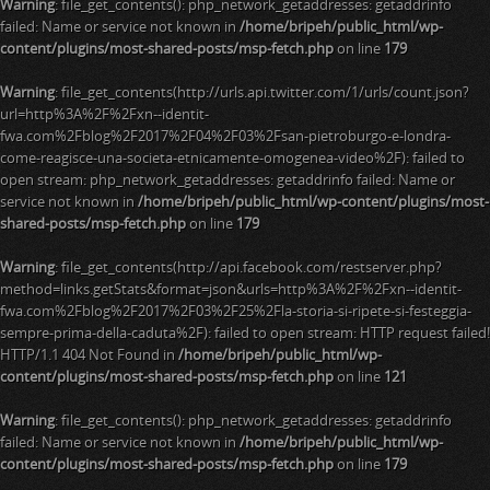
Warning
: file_get_contents(): php_network_getaddresses: getaddrinfo
failed: Name or service not known in
/home/bripeh/public_html/wp-
content/plugins/most-shared-posts/msp-fetch.php
on line
179
Warning
: file_get_contents(http://urls.api.twitter.com/1/urls/count.json?
url=http%3A%2F%2Fxn--identit-
fwa.com%2Fblog%2F2017%2F04%2F03%2Fsan-pietroburgo-e-londra-
come-reagisce-una-societa-etnicamente-omogenea-video%2F): failed to
open stream: php_network_getaddresses: getaddrinfo failed: Name or
service not known in
/home/bripeh/public_html/wp-content/plugins/most-
shared-posts/msp-fetch.php
on line
179
Warning
: file_get_contents(http://api.facebook.com/restserver.php?
method=links.getStats&format=json&urls=http%3A%2F%2Fxn--identit-
fwa.com%2Fblog%2F2017%2F03%2F25%2Fla-storia-si-ripete-si-festeggia-
sempre-prima-della-caduta%2F): failed to open stream: HTTP request failed!
HTTP/1.1 404 Not Found in
/home/bripeh/public_html/wp-
content/plugins/most-shared-posts/msp-fetch.php
on line
121
Warning
: file_get_contents(): php_network_getaddresses: getaddrinfo
failed: Name or service not known in
/home/bripeh/public_html/wp-
content/plugins/most-shared-posts/msp-fetch.php
on line
179