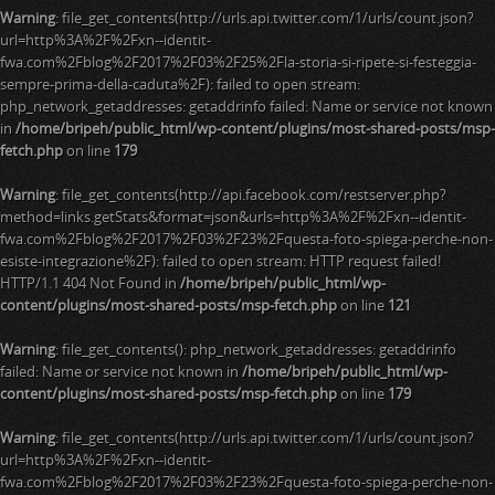
Warning
: file_get_contents(http://urls.api.twitter.com/1/urls/count.json?
url=http%3A%2F%2Fxn--identit-
fwa.com%2Fblog%2F2017%2F03%2F25%2Fla-storia-si-ripete-si-festeggia-
sempre-prima-della-caduta%2F): failed to open stream:
php_network_getaddresses: getaddrinfo failed: Name or service not known
in
/home/bripeh/public_html/wp-content/plugins/most-shared-posts/msp-
fetch.php
on line
179
Warning
: file_get_contents(http://api.facebook.com/restserver.php?
method=links.getStats&format=json&urls=http%3A%2F%2Fxn--identit-
fwa.com%2Fblog%2F2017%2F03%2F23%2Fquesta-foto-spiega-perche-non-
esiste-integrazione%2F): failed to open stream: HTTP request failed!
HTTP/1.1 404 Not Found in
/home/bripeh/public_html/wp-
content/plugins/most-shared-posts/msp-fetch.php
on line
121
Warning
: file_get_contents(): php_network_getaddresses: getaddrinfo
failed: Name or service not known in
/home/bripeh/public_html/wp-
content/plugins/most-shared-posts/msp-fetch.php
on line
179
Warning
: file_get_contents(http://urls.api.twitter.com/1/urls/count.json?
url=http%3A%2F%2Fxn--identit-
fwa.com%2Fblog%2F2017%2F03%2F23%2Fquesta-foto-spiega-perche-non-