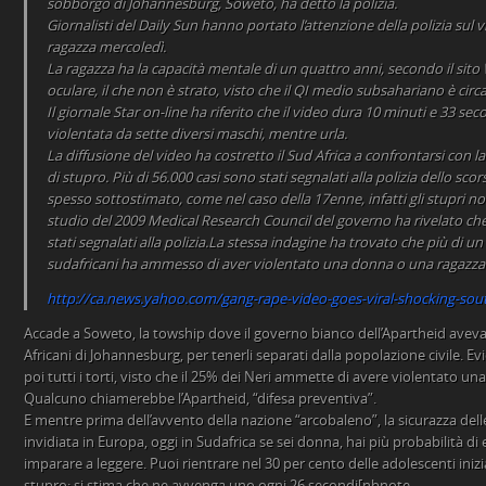
sobborgo di Johannesburg, Soweto, ha detto la polizia.
Giornalisti del Daily Sun hanno portato l’attenzione della polizia sul 
ragazza mercoledì.
La ragazza ha la capacità mentale di un quattro anni, secondo il si
oculare, il che non è strato, visto che il QI medio subsahariano è circa
Il giornale Star on-line ha riferito che il video dura 10 minuti e 33 s
violentata da sette diversi maschi, mentre urla.
La diffusione del video ha costretto il Sud Africa a confrontarsi con 
di stupro. Più di 56.000 casi sono stati segnalati alla polizia dello sco
spesso sottostimato, come nel caso della 17enne, infatti gli stupri 
studio del 2009 Medical Research Council del governo ha rivelato ch
stati segnalati alla polizia.La stessa indagine ha trovato che più di u
sudafricani ha ammesso di aver violentato una donna o una ragazza
http://ca.news.yahoo.com/gang-rape-video-goes-viral-shocking-sou
Accade a Soweto, la towship dove il governo bianco dell’Apartheid aveva 
Africani di Johannesburg, per tenerli separati dalla popolazione civile.
poi tutti i torti, visto che il 25% dei Neri ammette di avere violentato un
Qualcuno chiamerebbe l’Apartheid, “difesa preventiva”.
E mentre prima dell’avvento della nazione “arcobaleno”, la sicurazza dell
invidiata in Europa, oggi in Sudafrica se sei donna, hai più probabilità di
imparare a leggere. Puoi rientrare nel 30 per cento delle adolescenti iniz
stupro: si stima che ne avvenga uno ogni 26 secondi[nbnote