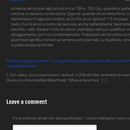
set
la media dei mi piaci agli articoli è tra i 100 e i 150. Qui, quando si par
ventina, e nessuna condivisione. Eppure, quando c’è un tema forte, co
sterminata e il ragazzino bollito, ecco che c’è un apice di 175 mi piace.
Vedo che c’è ancora molto da lavorare, anche nell’ambiente “destro
xenofilo, nello sfatare il mito di nelson mandela e del suo sudafrica. 
atteggiamento, pur non condividendolo. Pubblicare anche senza commen
apartheid significa minare seriamente amicizie reali, su facebook, ed 
la politicizzazione d’Italia.
Pretoria, il giudice Jansen: “Lo stupro è parte della cultura africana, viole
curiosandoonline
[…] In realtà, sono osservazioni ‘realiste’. Il 25% dei Neri ammette di av
Qualcuno chiamerebbe l’Apartheid, “difesa preventiva”. […]
Leave a comment
Il tuo indirizzo email non sarà pubblicato.
I campi obbligatori sono 