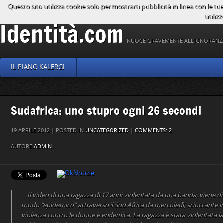
Questo sito utilizza cookie solo per mostrarti pubblicità in linea con le tu
utilizz
Identità.com
NUOCE GRAVEMENTE ALL'IGNORANZ
IL PIANO KALERGI
Sudafrica: uno stupro ogni 26 secondi
19 APRILE 2012 | POSTED IN
UNCATEGORIZED
|
COMMENTS: 2
AUTORE:
ADMIN
Il video di una ragazza di 17 anni violentata da una banda, viene diff
modo “epidemico” attraverso il Sud Africa da mercoledì, scioccante i
violenza contro le donne è endemica. La ragazza è stata violentata l