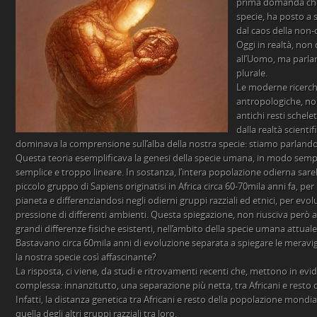
prima domanda che
specie, ha posto a
dal caos della non-
Oggi in realtà, non
all’Uomo, ma parlar
plurale.
Le moderne ricerch
antropologiche, no
antichi resti schele
dalla realtà scienti
dominava la comprensione sull’alba della nostra specie: stiamo parlando 
Questa teoria esemplificava la genesi della specie umana, in modo sempl
semplice e troppo lineare. In sostanza, l’intera popolazione odierna sare
piccolo gruppo di Sapiens originatisi in Africa circa 60-70mila anni fa, per 
pianeta e differenziandosi negli odierni gruppi razziali ed etnici, per evo
pressione di differenti ambienti. Questa spiegazione, non riusciva però a 
grandi differenze fisiche esistenti, nell’ambito della specie umana attuale,
Bastavano circa 60mila anni di evoluzione separata a spiegare le meravi
la nostra specie così affascinante?
La risposta, ci viene, da studi e ritrovamenti recenti che, mettono in evi
complessa: innanzitutto, una separazione più netta, tra Africani e resto
Infatti, la distanza genetica tra Africani e resto della popolazione mondi
quella degli altri gruppi razziali tra loro.