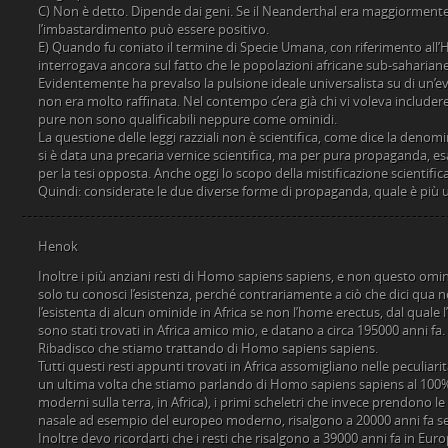
C) Non è detto. Dipende dai geni. Se il Neanderthal era maggiormente 
l’imbastardimento può essere positivo.
E) Quando fu coniato il termine di Specie Umana, con riferimento all’
interrogava ancora sul fatto che le popolazioni africane sub-sahariane 
Evidentemente ha prevalso la pulsione ideale universalista su di un’e
non era molto raffinata. Nel contempo c’era già chi vi voleva includere
pure non sono qualificabili neppure come ominidi.
La questione delle leggi razziali non è scientifica, come dice la denomi
si è data una precaria vernice scientifica, ma per pura propaganda, e
per la tesi opposta. Anche oggi lo scopo della mistificazione scientifi
Quindi: considerate le due diverse forme di propaganda, quale è più u
Henok
Inoltre i più anziani resti di Homo sapiens sapiens, e non questo omini
solo tu conosci l’esistenza, perché contrariamente a ciò che dici qua n
l’esistenta di alcun ominide in Africa se non l’home erectus, dal quale
sono stati trovati in Africa amico mio, e datano a circa 195000 anni fa.
Ribadisco che stiamo trattando di Homo sapiens sapiens.
Tutti questi resti appunti trovati in Africa assomigliano nelle peculiari
un ultima volta che stiamo parlando di Homo sapiens sapiens al 100%, 
moderni sulla terra, in Africa), i primi scheletri che invece prendono l
nasale ad esempio del europeo moderno, risalgono a 20000 anni fa se
Inoltre devo ricordarti che i resti che risalgono a 39000 anni fa in E