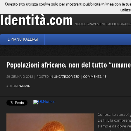
Questo sito utilizza cookie solo per mostrarti pubblicità in linea con le tu
utilizz
Identità.com
NUOCE GRAVEMENTE ALL'IGNORANZ
IL PIANO KALERGI
Popolazioni africane: non del tutto “umane
29 GENNAIO 2012 | POSTED IN
UNCATEGORIZED
|
COMMENTS: 15
AUTORE:
ADMIN
Conosci te stesso! gr
Delfi. E la compren
siamo e da dove ve