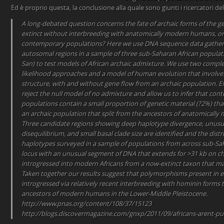
Ed è proprio questa, la conclusione alla quale sono giunti i ricercatori de
A long-debated question concerns the fate of archaic forms of the 
extinct without interbreeding with anatomically modern humans, or 
contemporary populations? Here we use DNA sequence data gathe
autosomal regions in a sample of three sub-Saharan African popula
San) to test models of African archaic admixture. We use two comp
likelihood approaches and a model of human evolution that involve
structure, with and without gene flow from an archaic population. E
reject the null model of no admixture and allow us to infer that con
populations contain a small proportion of genetic material (?2%) th
an archaic population that split from the ancestors of anatomicall
Three candidate regions showing deep haplotype divergence, unusua
disequilibrium, and small basal clade size are identified and the distr
haplotypes surveyed in a sample of populations from across sub-Sa
locus with an unusual segment of DNA that extends for >31 kb on
introgressed into modern Africans from a now-extinct taxon that may 
Taken together our results suggest that polymorphisms present in 
introgressed via relatively recent interbreeding with hominin forms 
ancestors of modern humans in the Lower-Middle Pleistocene.
http://www.pnas.org/content/108/37/15123
http://blogs.discovermagazine.com/gnxp/2011/09/africans-arent-p