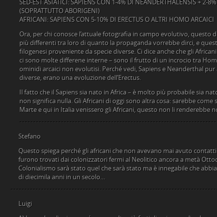
SED-EST ASIATICI: SAPIENS CON 1-4% DI NEANDERTHALENSIS + 2-
(SOPRATTUTTO ABORIGENI)
AFRICANI: SAPIENS CON 5-10% DI ERECTUS O ALTRI HOMO ARCAICI
Ora, per chi conosce l’attuale fotografia in campo evolutivo, questo d
più differenti tra loro di quanto la propaganda vorrebbe dirci, e qu
filogenesi proveniente da specie diverse. Ci dice anche che gli African
ci sono molte differene interne – sono il frutto di un incrocio tra Ho
ominidi arcaici non evolutisi. Perché vedi, Sapiens e Neanderthal pu
diverse, erano una evoluzione dell’Erectus.
Il fatto che il Sapiens sia nato in Africa – è molto più probabile sia n
non significa nulla. Gli Africani di oggi sono altra cosa: sarebbe come
Marte e qui in Italia venissero gli Africani, questo non li renderebbe n
Stefano
Questo spiega perché gli africani che non avevano mai avuto contatti c
furono trovati dai colonizzatori fermi al Neolitico ancora a metà Otto
Colonialismo sarà stato quel che sarà stato ma è innegabile che abbia f
di diecimila anni in un secolo…
Luigi