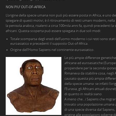
NON PIU’ OUT-OF-AFRICA
L’origine della specie umana non può più essere posta in Africa, e uno dei
spiegare di questi motivi, è il ritrovamento di resti umani moderni, nella z
la penisola arabica, risalenti a circa 100mila anni fa, quindi precedenti l
africani. Questa scoperta può essere spiegata in due soli modi:
Totale scomparsa degli eredi dell’uomo moderno i cui resti sono stati 
euroasiatico e precedenti il supposto Out-of-Africa.
Origine dell’Homo Sapiens nel continente euroasiatico.
Le più ampie differenze genetiche
africane ed euroasiatiche (Europei,
propendere per la seconda ipotes
Rimaneva da stabilire cosa, negli A
causato questa più ampia differen
della specie umana: se infatti l’o
l’Eurasia, gli Africani attuali dovre
di quanto in realtà siano.
A meno che…i Sapiens che migraro
trovato una popolazione umana ar
di una specie diversa dal Sapiens,
origine alle popolazioni odierne d