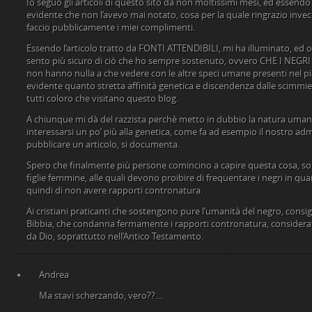
Io seguo gli articoli di questo sito da non moltissimi mesi, ed essend
evidente che non l’avevo mai notato, cosa per la quale ringrazio invece
faccio pubblicamente i miei complimenti.
Essendo l’articolo tratto da FONTI ATTENDIBILI, mi ha illuminato, ed o
sento più sicuro di ciò che ho sempre sostenuto, ovvero CHE I NE
non hanno nulla a che vedere con le altre speci umane presenti nel 
evidente quanto stretta affinità genetica e discendenza dalle scimmie. 
tutti coloro che visitano questo blog.
A chiunque mi dà del razzista perchè metto in dubbio la natura umana 
interessarsi un po’ più alla genetica, come fa ad esempio il nostro admi
pubblicare un articolo, si documenta.
Spero che finalmente più persone comincino a capire questa cosa, s
figlie femmine, alle quali devono proibire di frequentare i negri in qu
quindi di non avere rapporti contronatura.
Ai cristiani praticanti che sostengono pure l’umanità del negro, consigli
Bibbia, che condanna fermamente i rapporti contronatura, considera
da Dio, soprattutto nell’Antico Testamento.
Andrea
Ma stavi scherzando, vero??…