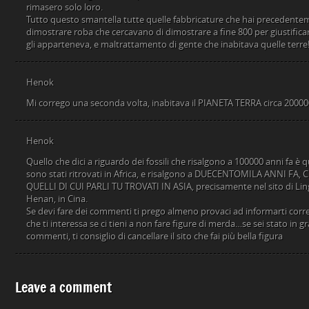
rimasero solo loro.
Tutto questo smantella tutte quelle fabbricature che hai precedente
dimostrare roba che cercavano di dimostrare a fine 800 per giustifica
gli apparteneva, e maltrattamento di gente che inabitava quelle terre
Henok
Mi corrego una seconda volta, inabitava il PIANETA TERRA circa 20000
Henok
Quello che dici a riguardo dei fossili che risalgono a 100000 anni fa è qu
sono stati ritrovati in Africa, e risalgono a DUECENTOMILA ANNI F
QUELLI DI CUI PARLI TU TROVATI IN ASIA, precisamente nel sito di Ling
Henan, in Cina.
Se devi fare dei commenti ti prego almeno provaci ad informarti cor
che ti interessa se ci tieni a non fare figure di merda…se sei stato in g
commenti, ti consiglio di cancellare il sito che fai più bella figura
Leave a comment