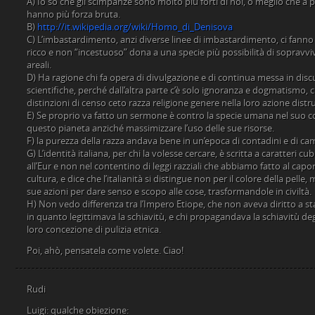
A) Io so che gli scimpanzé sono molto più forti di noi, o meglio che a
hanno più forza bruta.
B)
http://it.wikipedia.org/wiki/Homo_di_Denisova
C) L’imbastardimento, anzi diverse linee di imbastardimento, ci fann
ricco e non “incestuoso” dona a una specie più possibilità di sopravviv
areali.
D) Ha ragione chi fa opera di divulgazione e di continua messa in disc
scientifiche, perché dall’altra parte c’è solo ignoranza e dogmatismo
distinzioni di censo ceto razza religione genere nella loro azione distru
E) Se proprio va fatto un sermone è contro la specie umana nel suo 
questo pianeta anziché massimizzare l’uso delle sue risorse.
F) la purezza della razza andava bene in un’epoca di contadini e di ca
G) L’identità italiana, per chi la volesse cercare, è scritta a caratteri c
all’Eur e non nel contentino di leggi razziali che abbiamo fatto al cap
cultura, e dice che l’italianità si distingue non per il colore della pelle,
sue azioni per dare senso e scopo alle cose, trasformandole in civiltà.
H) Non vedo differenza tra l’Impero Etiope, che non aveva diritto a sta
in quanto legittimava la schiavitù, e chi propagandava la schiavitù degl
loro concezione di pulizia etnica.
Poi, ahò, pensatela come volete. Ciao!
Rudi
Luigi: qualche obiezione: