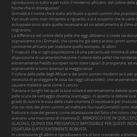
riproducono in tutto e per tutto il moderno africano, dal colore della p
fisiche che lo distinguono?
Grimaldi è il nome che è stato attribuito a questi uomini che popolar
Vari studi sono stati intrapresi a riguardo, e si è scoperto che le varie 
sviluppate sono state quelle necessarie ad un adattamento al clima de
migrarono.
La differenza nel colore della pelle che oggi abbiamo si crede sia dov
sopravvento tra i Grimaldi, che come ho già detto erano i primi uomi
continente africano per inabitare quello europeo, di albini.
È risaputo che in ogni popolazione c’è una percentuale minima di albi
disposizione di caratteristiche(come il colore della pelle) che rendessero
estremamente freddo europeo sono state capaci di prosperare, ed e
sopravvento e sono divenuti la maggioranza
Il colore della pelle degli African e dei primi uomini moderni se è per 
necessità di proteggere le ossa dai raggi ultravioletti, che se penetra
causare malattie serie come il cancro.
Tuttavia in luoghi nei quali la luce solare è estremamente debole ques
pelle scura da vantaggio diventa svantaggio, in quanto la debole luce
grado di nutrire le ossa della vitale vitamina D necessaria per irrobust
che nei resti dei primi uomini ad inabitare l’europa(Grimaldi) sono st
fratture e cose del genere, come attestazione del fatto che coloro che
avevano una mancanza di vitamina D…RIBADISCO CHE IN QUELL’EP
GLACIALE, QUINDI ERA PRESSAPOCO IMPOSSIBILE PER QUESTI INDI
OSSATURA SUFFICIENTEMENTE ROBUSTA.
In conclusione gli albini si riprodussero tra di loro crescendo a dism