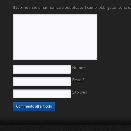
Il tuo indirizzo email non sarà pubblicato.
I campi obbligatori sono 
Nome
*
Email
*
Sito web