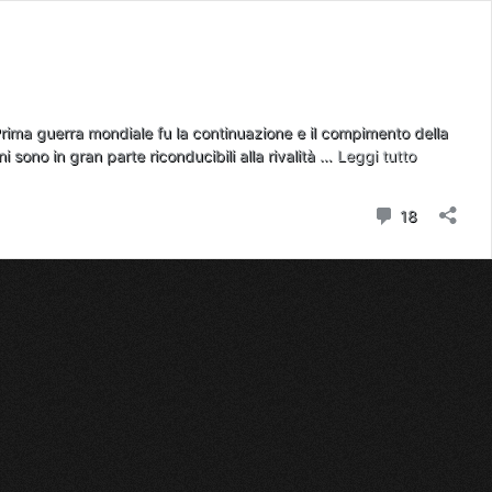
a guerra mondiale fu la continuazione e il compimento della
ni sono in gran parte riconducibili alla rivalità …
Leggi tutto
L
a
v
Commenti
18
e
r
a
s
t
o
r
i
a
d
e
l