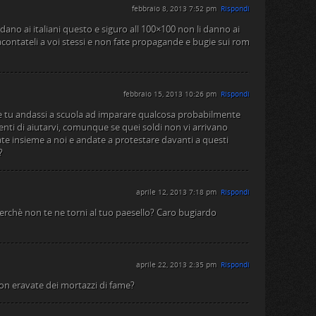
febbraio 8, 2013 7:52 pm
Rispondi
 dano ai italiani questo e siguro all 100×100 non li danno ai
 racontateli a voi stessi e non fate propagande e bugie sui rom
febbraio 15, 2013 10:26 pm
Rispondi
 e tu andassi a scuola ad imparare qualcosa probabilmente
tenti di aiutarvi, comunque se quei soldi non vi arrivano
e insieme a noi e andate a protestare davanti a questi
?
aprile 12, 2013 7:18 pm
Rispondi
 perchè non te ne torni al tuo paesello? Caro bugiardo
aprile 22, 2013 2:35 pm
Rispondi
non eravate dei mortazzi di fame?