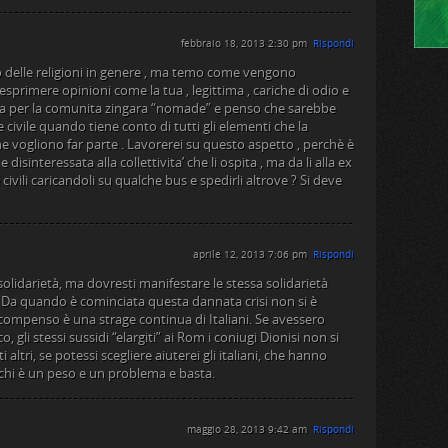
febbraio 18, 2013 2:30 pm
Rispondi
to delle religioni in genere , ma temo come vengono
primere opinioni come la tua , legittima , cariche di odio e
a per la comunita zingara “nomade” e penso che sarebbe
e civile quando tiene conto di tutti gli elementi che la
vogliono far parte . Lavorerei su questo aspetto , perchè è
disinteressata alla collettivita’ che li ospita , ma da li alla ex
 civili caricandoli su qualche bus e spedirli altrove ? Si deve
aprile 12, 2013 7:06 pm
Rispondi
i solidarietà, ma dovresti manifestare le stessa solidarietà
ani. Da quando è cominciata questa dannata crisi non si è
mpenso è una strage continua di Italiani. Se avessero
o, gli stessi sussidi “elargiti” ai Rom i coniugi Dionisi non si
altri, se potessi scegliere aiuterei gli italiani, che hanno
 chi è un peso e un problema e basta.
maggio 28, 2013 9:42 am
Rispondi