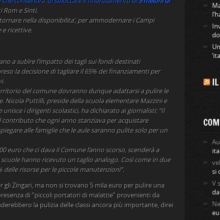
 che consentira’ di sbloccare il finanziamento di
5 milioni di
Ma
i Rom e Sinti.
l’
ritornare nella disponibilita’, per ammodernare i Campi
In
e ricettive.
do
Un
‘it
o a subìre l’impatto dei tagli sui fondi destinati
reso la decisione di tagliare il 65% dei finanziamenti per
I
i.
territorio del comune dovranno dunque adattarsi a pulire le
 Nicola Puttilli, preside della scuola elementare Mazzini e
nisce i dirigenti scolastici, ha dichiarato ai giornalisti: “Il
COM
l contributo che ogni anno stanziava per acquistare
 spiegare alle famiglie che le aule saranno pulite solo per un
Au
.200 euro che ci dava il Comune l’anno scorso, scenderà a
ita
tre scuole hanno ricevuto un taglio analogo. Così come in due
ve
% delle risorse per le piccole manutenzioni”.
si
V
er gli Zingari, ma non si trovano 5 mila euro per pulire una
da
esenza di “piccoli portatori di malattie” provenienti da
Ne
renderebbero la pulizia delle classi ancora più importante, direi
eu