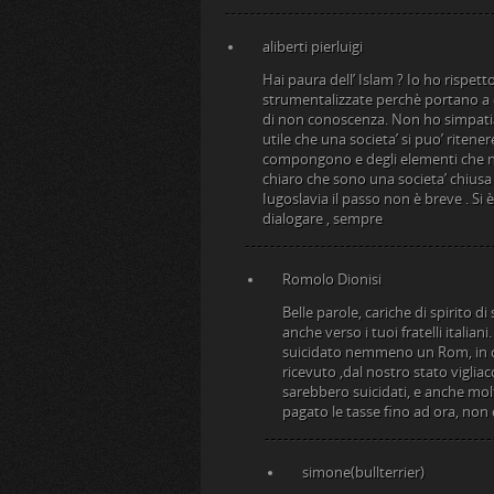
aliberti pierluigi
Hai paura dell’ Islam ? Io ho rispet
strumentalizzate perchè portano a es
di non conoscenza. Non ho simpati
utile che una societa’ si puo’ ritener
compongono e degli elementi che ne 
chiaro che sono una societa’ chiusa e 
Iugoslavia il passo non è breve . Si è
dialogare , sempre
Romolo Dionisi
Belle parole, cariche di spirito d
anche verso i tuoi fratelli itali
suicidato nemmeno un Rom, in co
ricevuto ,dal nostro stato vigliacc
sarebbero suicidati, e anche molti 
pagato le tasse fino ad ora, non
simone(bullterrier)