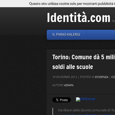
Questo sito utilizza cookie solo per mostrarti pubblicità i
Identità.com
N
IL PIANO KALERGI
Torino: Comune dà 5 milio
soldi alle scuole
19 DICEMBRE 2012 | POSTED IN
EVIDENZA
|
CO
AUTORE:
ADMIN
Via libera dalla Giunta comunale di To