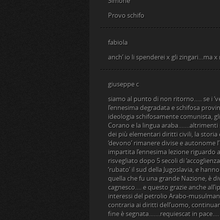
Simone
Provo schifo
fabiola
anch’ io li spenderei x gli zingari…ma x r
giuseppe c
siamo al punto di non ritorno….. se i ‘v
l’ennesima degradata e schifosa provinc
ideologia schifosamente comunista, gli 
Corano e la lingua araba…….altrimenti 
dei più elementari diritti civili, la stor
‘devono’ rimanere divise e autonome l’una
impartita l’ennesima lezione riguardo a 
risvegliato dopo 5 secoli di ‘accoglien
‘rubato’ il sud della Jugoslavia, e han
quella che fu una grande Nazione, è div
cagnesco…. e questo grazie anche all’ipo
interessi del petrolio Arabo-musulmano
contraria ai diritti dell’uomo, continua
fine è segnata…….requiescat in pace….