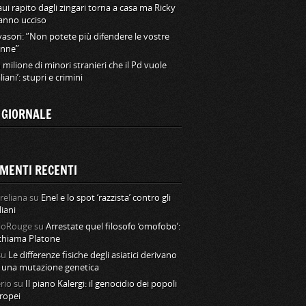
ui rapito dagli zingari torna a casa ma Ricky
hanno ucciso
vasori: ”Non potete più difendere le vostre
nne”
 milione di minori stranieri che il Pd vuole
aliani’: stupri e crimini
L GIORNALE
MENTI RECENTI
reliana
su
Enel e lo spot ‘razzista’ contro gli
liani
loRouge
su
Arrestate quel filosofo ‘omofobo’:
 chiama Platone
su
Le differenze fisiche degli asiatici derivano
 una mutazione genetica
rio
su
Il piano Kalergi: il genocidio dei popoli
ropei