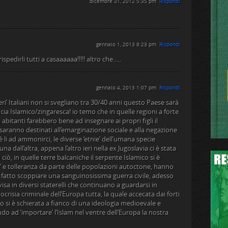
dicembre 31, 2012 5:35 pm
Rispondi
gennaio 1, 2013 8:23 pm
Rispondi
ispedirli tutti a casaaaaaa!!!!! altro che…..
gennaio 4, 2013 1:07 pm
Rispondi
eri’ Italiani non si svegliano tra 30/40 anni questo Paese sarà
ia Islamico/zingaresca! io temo che in quelle regioni a forte
abitanti farebbero bene ad insegnare ai propri figli il
saranno destinati all’emarginazione sociale e alla negazione
ia è li ad ammonirci, le diverse ‘etnie’ dell’umana specie
 dall’altra, appena l’altro ieri nella ex Jugoslavia ci è stata
ciò, in quelle terre balcaniche il serpente Islamico si è
za’ e tolleranza da parte delle popolazioni autoctone, hanno
no fatto scoppiare una sanguinosissima guerra civile, adesso
isa in diversi staterelli che continuano a guardarsi in
crisia criminale dell’Europa tutta, la quale accecata dai forti
 si è schierata a fianco di una ideologia medioevale e
ndo ad ‘importare’ l’Islam nel ventre dell’Europa la nostra