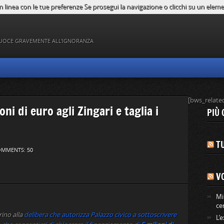
n linea con le tue preferenze Se prosegui la navigazione o clicchi su un element
UOCE GRAVEMENTE ALL'IGNORANZA
[bws_relate
ni di euro agli Zingari e taglia i
PIÙ 
TU
MMENTS: 50
V
Mi
ce
rino alla
delibera che autorizza Palazzo civico a sottoscrivere
L’