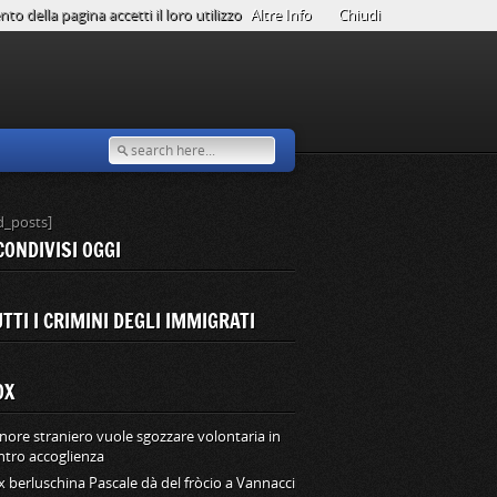
o della pagina accetti il loro utilizzo
Altre Info
Chiudi
d_posts]
CONDIVISI OGGI
TTI I CRIMINI DEGLI IMMIGRATI
OX
nore straniero vuole sgozzare volontaria in
ntro accoglienza
ex berluschina Pascale dà del fròcio a Vannacci