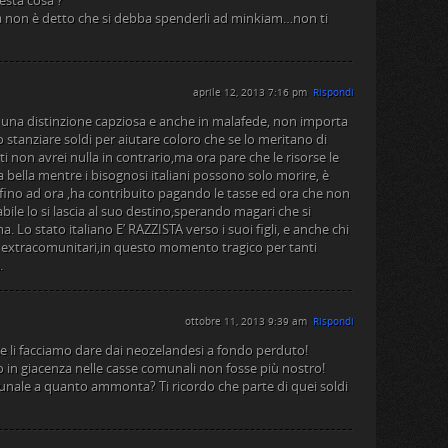
esta cosa ?
 non è detto che si debba spenderli ad minkiam…non ti
aprile 12, 2013 7:16 pm
Rispondi
 una distinzione capziosa e anche in malafede, non importa
tanziare soldi per aiutare coloro che se lo meritano di
i non avrei nulla in contrario,ma ora pare che le risorse le
ella mentre i bisognosi italiani possono solo morire, è
fino ad ora ,ha contribuito pagando le tasse ed ora che non
ile lo si lascia al suo destino,sperando magari che si
 Lo stato italiano E’ RAZZISTA verso i suoi figli, e anche chi
gli extracomunitari,in questo momento tragico per tanti
.
ottobre 11, 2013 9:39 am
Rispondi
, ce li facciamo dare dai neozelandesi a fondo perduto!
o in giacenza nelle casse comunali non fosse più nostro!
unale a quanto ammonta? Ti ricordo che parte di quei soldi