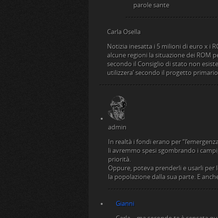
parole sante
Carla Osella
Notizia inesatta i 5 milioni di euro x i
alcune regioni la situazione dei ROM p
secondo il Consiglio di stato non esis
utilizzera’ secondo il progetto primario
admin
In realtà i fondi erano per “l’emerge
li avremmo spesi sgombrando i campi, 
priorità.
Oppure, poteva prenderli e usarli per
la popolazione dalla sua parte. E anche
Gianni