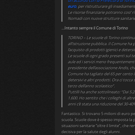
un accordo con la Prefettura di Torino
euro
,
per ristrutturare gli insediament
Le risorse finanziarie potranno cosi’ 
Nomadi con nuove strutture sanitarie 
…Intanto sempre il Comune di Torino
TORINO – Le scuole di Torino continuan
all’istruzione pubblica. Il Comune ha p
l’acquisto di prodotti igienici e detersiv
Le scuole di ogni grado presenti sul 
aule ed i servizi meno frequentemente.
presidente dell’associazione Andis, che u
Comune ha tagliato del 65 per cento i
detersivi e altri prodotti. Ora ci tocca
terzo dell’anno scolastico”.
Puttilli ha anche sottolineato: “Dai 5
1.600. Ho sentito che i colleghi di al
anni c’è stata una riduzione del 30-40
Fantastico. Si trovano 5 milioni di euro p
scuola. Scuole dove è spesso imposta la pr
situazioni sanitarie “oltre il limite”, che 
decisiva per la salute degli alunni.