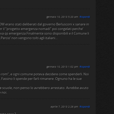
gennaio 10, 2013 5:20 am
Rispondi
 ROM erano stati deliberati dal governo Berlusconi x sanare in
er il “progetto emergenza nomadi” poi congelati perche’
teva qs emergenza.Finalmente sono disponibili e il Comune li
.Percio’ non vengono tolti agli italiani…
gennaio 10, 2013 1:02 pm
Rispondi
nza rom”, e ogni comune poteva decidere come spenderli. Noi
Fassino li spende per farli rimanere. Ognuno ha le sue
 le scuole, non penso lo avrebbero arrestato. Avrebbe avuto
 noi.
aprile 7, 2013 2:26 pm
Rispondi