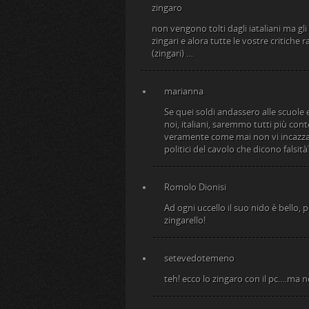
zingaro
non vengono tolti dagli iataliani ma gli
zingari e alora tutte le vostre critiche
(zingari) …
marianna
Se quei soldi andassero alle scuole
noi, italiani, saremmo tutti più con
veramente come mai non vi incazzat
politici del cavolo che dicono falsità
Romolo Dionisi
Ad ogni uccello il suo nido è bello,
zingarello!
setevedotemeno
teh! ecco lo zingaro con il pc….ma 