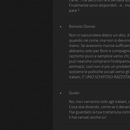
Carla….ma secondo te è sensata qu
Finalmente sono disponibili…si…ma
pare ?
Romolo Dionisi
Non ti nascondere dietro un dito, è
quando nè come, ma non si devono s
meno. Se avessimo risorse sufficient
abbiamo solo per Rom e compagnia b
razzismo puro e semplice verso chi,
può neanche comprarsi l’indispensab
ammazzi, così non è più un problema.
sostiene le politiche sociali verso 
italiani, E’ UNO SCHIFOSO RAZZISTA
Guido
No, non verranno tolti agli italiani
Cosa stai dicendo, come se il denar
Hai guardato la tua trattenuta com
li hai versati anche tu!